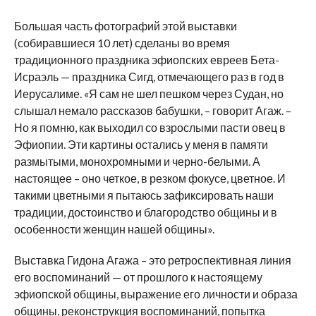
Большая часть фотографий этой выставки
(собиравшиеся 10 лет) сделаны во время
традиционного праздника эфиопских евреев Бета-
Исраэль — праздника Сигд, отмечающего раз в год в
Иерусалиме. «Я сам не шел пешком через Судан, но
слышал немало рассказов бабушки, – говорит Агаж. –
Но я помню, как выходил со взрослыми пасти овец в
Эфиопии. Эти картины остались у меня в памяти
размытыми, монохромными и черно-белыми. А
настоящее – оно четкое, в резком фокусе, цветное. И
такими цветными я пытаюсь зафиксировать наши
традиции, достоинство и благородство общины и в
особенности женщин нашей общины».
Выставка Гидона Агажа – это ретроспективная линия
его воспоминаний — от прошлого к настоящему
эфиопской общины, выражение его личности и образа
общины, реконструкция воспоминаний, попытка