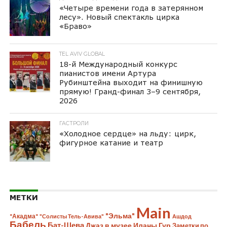
«Четыре времени года в затерянном
лесу». Новый спектакль цирка
«Браво»
TEL AVIV GLOBAL
18-й Международный конкурс
пианистов имени Артура
Рубинштейна выходит на финишную
прямую! Гранд-финал 3–9 сентября,
2026
ГАСТРОЛИ
«Холодное сердце» на льду: цирк,
фигурное катание и театр
МЕТКИ
Main
"Эльма"
"Акадма"
"Солисты Тель-Авива"
Ашдод
Бабель
Бат-Шева
Джаз в музее Иланы Гур
Заметки по