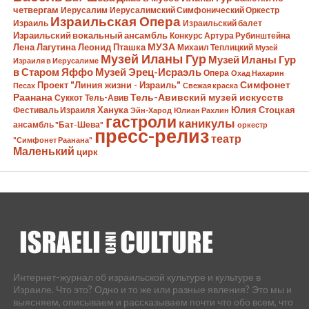
четвергам
Иерусалим
Иерусалимский Симфонический Оркестр
Израильская Опера
Израиль
Израильский балет
Израильский вокальный ансамбль
Конкурс Артура Рубинштейна
Лена Лагутина
Леонид Пташка
МУЗА
Михаил Теплицкий
Музей
Музей Иланы Гур
Музей Иланы Гур
Израиля в Иерусалиме
в Старом Яффо
Музей Эрец-Исраэль
Опера
Охад Нахарин
Симфонет
Проект "Линия жизни - Израиль"
Песах
Свежая краска
Раанана
Тель-Авивский музей искусств
Суккот
Тель-Авив
Ханука
Юлия Стоцкая
Фестиваль Израиля
Эйн-Харод
Юлиан Рахлин
гастроли
каникулы
ансамбль "Бат-Шева"
оркестр
пресс-релиз
театр
"Симфонет Раанана"
Маленький
цирк
Интернет-журнал об израильской культуре и культуре в
Израиле. Что это? Одно и то же или разные явления? Это мы и
выясняем, описываем и рассказываем почти что обо всем, что