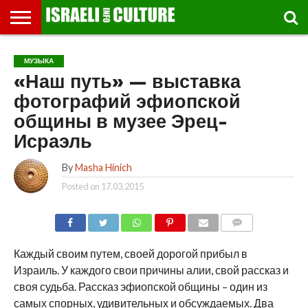
ВЫСТАВКИ
МУЗЕИ
СТРАНА
ТЕАТР
КНИГИ.
МУЗЫКА
РЕЛИГИЯ/
ДВИЖЕНИЕ
ДЕТИ
МАРШРУТЫ
ВИДЕО-
ВПЕЧАТЛЕНИЯ
ВСТРЕЧИ
ИНТЕРВЬЮ
КИНО
TEL
МУЗЫКА
ФЕСТИВАЛЕЙ
ТЕКСТЫ
ИСТОРИЯ
ВЫХОДНОГО
ПРОГУЛЬЩИКА
РЕЧИ
И
AVIV
«Наш путь» — выставка
ДНЯ
ЛЕКЦИИ
GLOBAL
фотографий эфиопской
общины в музее Эрец-
Исраэль
By
Masha Hinich
Posted on
17.03.2015
COMMENTS
Каждый своим путем, своей дорогой прибыл в
Израиль. У каждого свои причины алии, свой рассказ и
своя судьба. Рассказ эфиопской общины – один из
самых спорных, удивительных и обсуждаемых. Два