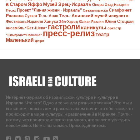
в Старом Яффо
Музей Эрец-Исраэль
Опера
Охад Нахарин
Симфонет
Проект "Линия жизни - Израиль"
Песах
Свежая краска
Раанана
Тель-Авивский музей искусств
Суккот
Тель-Авив
Ханука
Юлия Стоцкая
Фестиваль Израиля
Эйн-Харод
Юлиан Рахлин
гастроли
каникулы
ансамбль "Бат-Шева"
оркестр
пресс-релиз
театр
"Симфонет Раанана"
Маленький
цирк
Интернет-журнал об израильской культуре и культуре в
Израиле. Что это? Одно и то же или разные явления? Это мы и
выясняем, описываем и рассказываем почти что обо всем, что
происходит в мире культуры и развлечений в Израиле. Почти -
потому, что происходит всего так много, что за всем уследить
невозможно. Но мы пытаемся. Присоединяйтесь.