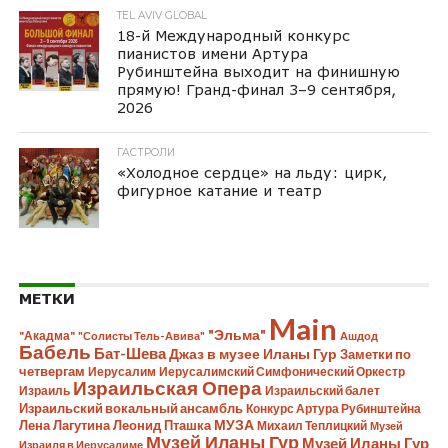
TEL AVIV GLOBAL
18-й Международный конкурс
пианистов имени Артура
Рубинштейна выходит на финишную
прямую! Гранд-финал 3–9 сентября,
2026
ГАСТРОЛИ
«Холодное сердце» на льду: цирк,
фигурное катание и театр
МЕТКИ
Main
"Эльма"
"Акадма"
"Солисты Тель-Авива"
Ашдод
Бабель
Бат-Шева
Джаз в музее Иланы Гур
Заметки по
четвергам
Иерусалим
Иерусалимский Симфонический Оркестр
Израильская Опера
Израиль
Израильский балет
Израильский вокальный ансамбль
Конкурс Артура Рубинштейна
Лена Лагутина
Леонид Пташка
МУЗА
Михаил Теплицкий
Музей
Музей Иланы Гур
Музей Иланы Гур
Израиля в Иерусалиме