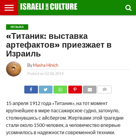
ВЫСТАВКИ
МУЗЕИ
СТРАНА
ТЕАТР
КНИГИ.
МУЗЫКА
РЕЛИГИЯ/
ДВИЖЕНИЕ
ДЕТИ
МАРШРУТЫ
ВИДЕО-
ВПЕЧАТЛЕНИЯ
ВСТРЕЧИ
ИНТЕРВЬЮ
КИНО
TEL
МУЗЫКА
ФЕСТИВАЛЕЙ
ТЕКСТЫ
ИСТОРИЯ
ВЫХОДНОГО
ПРОГУЛЬЩИКА
РЕЧИ
И
AVIV
«Титаник: выставка
ДНЯ
ЛЕКЦИИ
GLOBAL
артефактов» приезжает в
Израиль
By
Masha Hinich
Posted on
02.06.2014
COMMENTS
15 апреля 1912 года «Титаник», на тот момент
крупнейшее в мире пассажирское судно, затонуло,
столкнувшись с айсбергом. Жертвами этой трагедии
стали около 1500 человек, а человечество впервые
усомнилось в надежности современной техники.