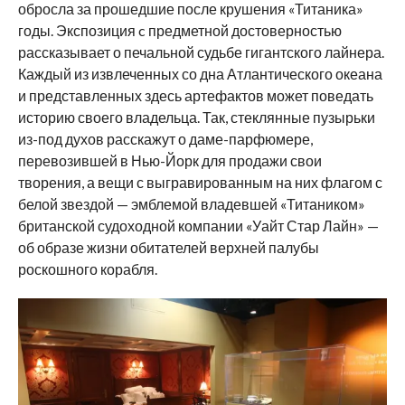
обросла за прошедшие после крушения «Титаника»
годы. Экспозиция c предметной достоверностью
рассказывает о печальной судьбе гигантского лайнера.
Каждый из извлеченных со дна Атлантического океана
и представленных здесь артефактов может поведать
историю своего владельца. Так, стеклянные пузырьки
из-под духов расскажут о даме-парфюмере,
перевозившей в Нью-Йорк для продажи свои
творения, а вещи с выгравированным на них флагом с
белой звездой — эмблемой владевшей «Титаником»
британской судоходной компании «Уайт Стар Лайн» —
об образе жизни обитателей верхней палубы
роскошного корабля.