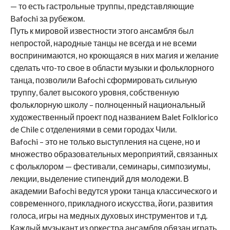
— то есть гастрольные труппы, представляющие
Bafochi за рубежом.
Путь к мировой известности этого ансамбля был
непростой, народные танцы не всегда и не всеми
воспринимаются, но кроющаяся в них магия и желание
сделать что-то свое в области музыки и фольклорного
танца, позволили Bafochi сформировать сильную
труппу, балет высокого уровня, собственную
фольклорную школу – полноценный национальный
художественный проект под названием Balet Folklorico
de Chile с отделениями в семи городах Чили.
Bafochi – это не только выступления на сцене, но и
множество образовательных мероприятий, связанных
с фольклором — фестивали, семинары, симпозиумы,
лекции, выделение стипендий для молодежи. В
академии Bafochi ведутся уроки танца классического и
современного, прикладного искусства, йоги, развития
голоса, игры на медных духовых инструментов и т.д.
Каждый музыкант из оркестра ансамбля обязан играть,