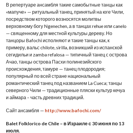
В репертуаре ансамбля такие самобытные танцы как
«мапуче» — ритуальный танец, принятый на юге Чили,
посредством которого возносятся молитвы
верховному богу Ngenechen, а в танцах rehue или canelo
— священному для местной культуры дереву. Но
танцоры Bafochi исполняют и такие танцы как, к
примеру, вальс chilote, sirilla, возникший из испанской
сегидильи и zamba refalosa — типичный танец с острова
Ачао, танцы острова Пасхи полинезийского
происхождения, тамуре — танец плодородия;
популярный по всей стране национальный
романтический танец под названием La Cueca; танцы
северного Чили — традиционные пляски культур кечуа
и аймара – часть древних традиций.
Сайт ансамбля —
http://www.bafochi.com/
Balet Folklorico de Chile – в Израиле с 30 июня по 13
июля.