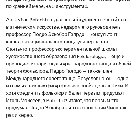
по крайней мере, на 5 инструментах.
Ансамбль Bafochi создал новый художественный пласт
в этническом искусстве, недаром его руководитель
профессор Педро Эскобар Гаярдо — консультант
кафедры национального танца университета
Сантьяго, профессор экспериментальной школы
художественного образования Folclorología, — еще и
преподает историю культуры, народного танца и общей
теории фольклора. Педро Гаярдо — также член
Международного совета танца. Безусловно, он — одна
из самых важных фигур фольклорной сцены в Чили. И
хотя соединить фольклор и балет первым придумал
Игорь Моисеев, в Bafochi считают, что первым это
придумал Педро Эскобра – что в отношении Чили как
раз и верно.