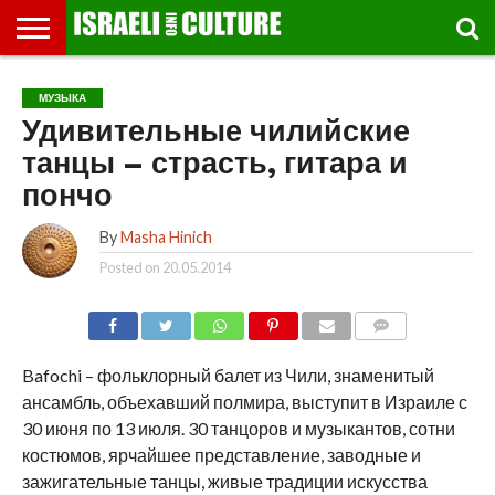
ВЫСТАВКИ
МУЗЕИ
СТРАНА
ТЕАТР
КНИГИ.
МУЗЫКА
РЕЛИГИЯ/
ДВИЖЕНИЕ
ДЕТИ
МАРШРУТЫ
ВИДЕО-
ВПЕЧАТЛЕНИЯ
ВСТРЕЧИ
ИНТЕРВЬЮ
КИНО
TEL
МУЗЫКА
ФЕСТИВАЛЕЙ
ТЕКСТЫ
ИСТОРИЯ
ВЫХОДНОГО
ПРОГУЛЬЩИКА
РЕЧИ
И
AVIV
Удивительные чилийские
ДНЯ
ЛЕКЦИИ
GLOBAL
танцы – страсть, гитара и
пончо
By
Masha Hinich
Posted on
20.05.2014
COMMENTS
Bafochi – фольклорный балет из Чили, знаменитый
ансамбль, объехавший полмира, выступит в Израиле с
30 июня по 13 июля. 30 танцоров и музыкантов, сотни
костюмов, ярчайшее представление, заводные и
зажигательные танцы, живые традиции искусства