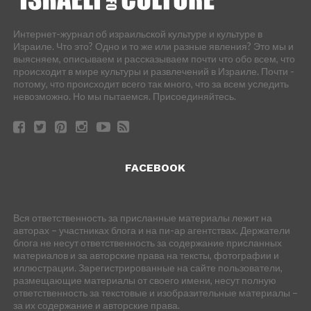
Интернет-журнал об израильской культуре и культуре в
Израиле. Что это? Одно и то же или разные явления? Это мы и
выясняем, описываем и рассказываем почти что обо всем, что
происходит в мире культуры и развлечений в Израиле. Почти -
потому, что происходит всего так много, что за всем уследить
невозможно. Но мы пытаемся. Присоединяйтесь.
FACEBOOK
Вся ответственность за присланные материалы лежит на
авторах – участниках блога и на пи-ар агентствах. Держатели
блога не несут ответственность за содержание присланных
материалов и за авторские права на тексты, фотографии и
иллюстрации. Зарегистрированные на сайте пользователи,
размещающие материалы от своего имени, несут полную
ответственность за текстовые и изобразительные материалы –
за их содержание и авторские права.