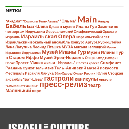
МЕТКИ
Main
"Эльма"
"Акадма"
"Солисты Тель-Авива"
Ашдод
Бабель
Бат-Шева
Джаз в музее Иланы Гур
Заметки по
четвергам
Иерусалим
Иерусалимский Симфонический Оркестр
Израильская Опера
Израиль
Израильский балет
Израильский вокальный ансамбль
Конкурс Артура Рубинштейна
Лена Лагутина
Леонид Пташка
МУЗА
Михаил Теплицкий
Музей
Музей Иланы Гур
Музей Иланы Гур
Израиля в Иерусалиме
в Старом Яффо
Музей Эрец-Исраэль
Опера
Охад Нахарин
Симфонет
Проект "Линия жизни - Израиль"
Песах
Свежая краска
Раанана
Тель-Авивский музей искусств
Суккот
Тель-Авив
Ханука
Юлия Стоцкая
Фестиваль Израиля
Эйн-Харод
Юлиан Рахлин
гастроли
каникулы
ансамбль "Бат-Шева"
оркестр
пресс-релиз
театр
"Симфонет Раанана"
Маленький
цирк