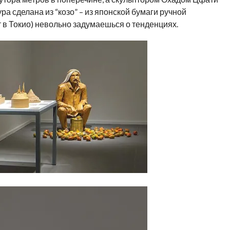
ра сделана из “козо” – из японской бумаги ручной
т в Токио) невольно задумаешься о тенденциях.