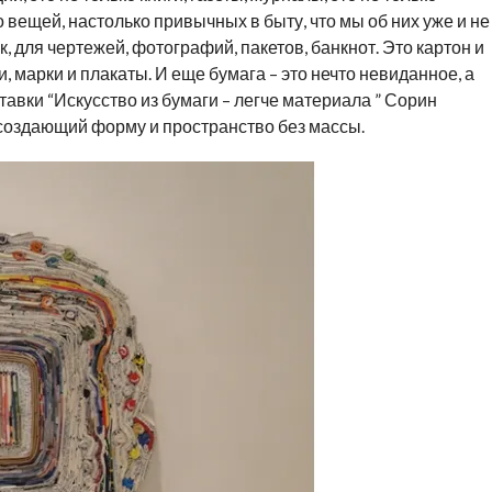
 вещей, настолько привычных в быту, что мы об них уже и не
 для чертежей, фотографий, пакетов, банкнот. Это картон и
и, марки и плакаты. И еще бумага – это нечто невиданное, а
авки “Искусство из бумаги – легче материала ” Сорин
 создающий форму и пространство без массы.