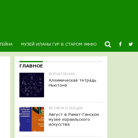
ТЕЙНА
МУЗЕЙ ИЛАНЫ ГУР В СТАРОМ ЯФФО
НОВОСТИ
К
ГЛАВНОЕ
ВПЕЧАТЛЕНИЯ
Алхимическая тетрадь
Ньютона
ВСТРЕЧИ И ЛЕКЦИИ
Август в Рамат-Ганском
музее израильского
искусства