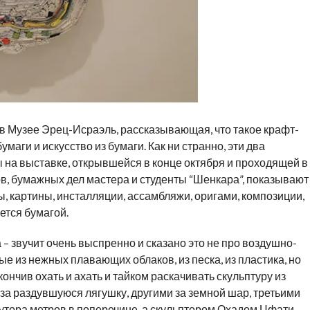
 в Музее Эрец-Исраэль, рассказывающая, что такое крафт-
умаги и искусство из бумаги. Как ни странно, эти два
ы на выставке, открывшейся в конце октября и проходящей в
ов, бумажных дел мастера и студенты “Шенкара”, показывают
ы, картины, инсталляции, ассамбляжи, оригами, композиции,
ется бумагой.
– звучит очень выспренно и сказано это не про воздушно-
е из нежных плавающих облаков, из песка, из пластика, но
кончив охать и ахать и тайком раскачивать скульптуру из
а раздувшуюся лягушку, другими за земной шар, третьими
утора метров в поперечине, а скульптором Охадом Цфати