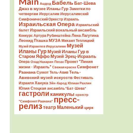
Main
Бабель
Бат-Шева
Ашдод
Джаз в музее Иланы Гур
Заметки по
четвергам
Иерусалим
Иерусалимский
Симфонический Оркестр
Израиль
Израильская Опера
Израильский
Израильский вокальный ансамбль
балет
Лена Лагутина
Конкурс Артура Рубинштейна
Леонид Пташка
МУЗА
Михаил Теплицкий
Музей
Музей Израиля в Иерусалиме
Иланы Гур
Музей Иланы Гур в
Старом Яффо
Музей Эрец-Исраэль
Проект "Линия
Опера
Охад Нахарин
Песах
Симфонет
жизни - Израиль"
Свежая краска
Раанана
Тель-
Суккот
Тель-Авив
Авивский музей искусств
Фестиваль
Ханука
Израиля
Эйн-Харод
Юлиан Рахлин
Юлия Стоцкая
ансамбль "Бат-Шева"
гастроли
каникулы
оркестр
пресс-
"Симфонет Раанана"
релиз
театр Маленький
цирк