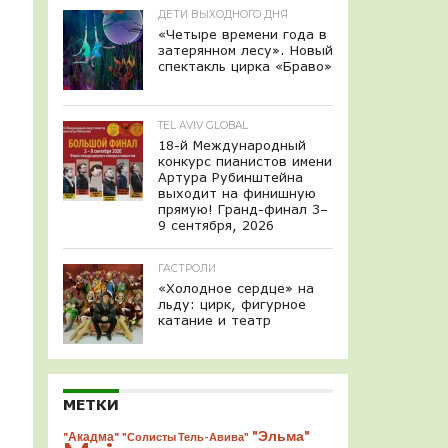
ДЕТИ ВЫХОДНОГО ДНЯ
«Четыре времени года в
затерянном лесу». Новый
спектакль цирка «Браво»
TEL AVIV GLOBAL
18-й Международный
конкурс пианистов имени
Артура Рубинштейна
выходит на финишную
прямую! Гранд-финал 3–
9 сентября, 2026
ГАСТРОЛИ
«Холодное сердце» на
льду: цирк, фигурное
катание и театр
МЕТКИ
"Эльма"
"Акадма"
"Солисты Тель-Авива"