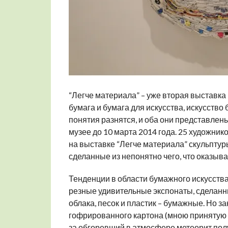
“Легче материала” – уже вторая выставка
бумага и бумага для искусства, искусство б
понятия разнятся, и оба они представлен
музее до 10 марта 2014 года. 25 художник
на выставке “Легче материала” скульптур
сделанные из непонятно чего, что оказыва
Тенденции в области бумажного искусства 
резные удивительные экспонаты, сделанны
облака, песок и пластик – бумажные. Но за
гофрированного картона (мною принятую з
за обгоревший в атмосфере метеорит пол