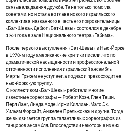
связывала давняя дружба. Та не только помогла
советами, но и стала во главе нового израильского
коллектива, названного в честь его покровительницы
«Бат-Шева». Дебют «Бат-Шевы» состоялся в декабре
1964 года в зале Национального театра «Габима».
После первого выступления «Бат-Шевы» в Нью-Йорке
в 1970-м году американские критики писали, что по
драматической насыщенности и профессиональной
отточенности исполнения израильский ансамбль
Марты Грэхем не уступает, а подчас и превосходит ее
нью-йоркскую труппу.
С коллективом «Бат-Шевы» работали многие
известные хореографы — Роберт Коэн, Глен Теши,
Перл Ланг, Линда Ходе, Иржи Киллиан, Матс Эк,
Уильям Форсайт, Анжелен Прельжокаж и другие. Тогда
же выдвигается группа талантливых хореографов из
танцоров ансамбля. Впоследствии некоторые из них