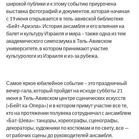
широкой публики и к этому событию приурочена
выставка фотографий и документов, которая начиная
с 19 июня открывается в тель-авивской библиотеке
«Бейт-Ариэла». История ансамбля и его влияния на
балет и культуру Израиля и мира – также одна из тем
академического симпозиума в Тель-Авивском
университете, в котором принимают участие
культурологи из Израиля и из-за рубежа.
Самое яркое юбилейное событие – это праздничный
вечер-гала, который пройдет на исходе субботы 21
июня в Тель-Авивском центре сценических искусств
(«Бейт ха-Опера») и в котором примут участие все те,
кто на протяжении полувека сотрудничал с ансамблем
«Бат-Шева»: танцоры, хореографы, сценографы,
декораторы, художники по костюмам и по свету, все —
от рабочих сцены до руководителей ансамбля.