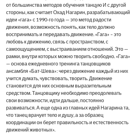
от большинства методов обучения танцую И с другой
стороны, как считает Охад Нагарин, разрабатывающий
идеи «гага» с 1990-го года — это метод радости
движения, возможность понять, как тело должно
воспринимать и передавать движение. «Гага» – это
любовь к движению, связь с пространством, с
самоощущением, с выстраиванием отношений. Это —
рамки, внутри которых можно творить свободно. «Гага»
— основа ежедневного тренинга танцовщиков
ансамбля «Бат-Шева»: через движение каждый из них
учится думать, чувствовать, творить. Движение
становится для них основным выразительным
средством. Танцовщику необходимо преодолевать
свои возможности, идти дальше, постоянно
развиваться. А еще одна из главных идей Нагарина та,
что танец врачует тело и душу, а за образец
координации он берет правильность и естественность
движений животных».