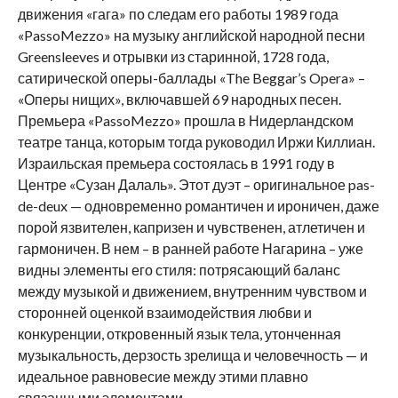
движения «гага» по следам его работы 1989 года
«PassoMezzo» на музыку английской народной песни
Greensleeves и отрывки из старинной, 1728 года,
сатирической оперы-баллады «The Beggar’s Opera» –
«Оперы нищих», включавшей 69 народных песен.
Премьера «PassoMezzo» прошла в Нидерландском
театре танца, которым тогда руководил Иржи Киллиан.
Израильская премьера состоялась в 1991 году в
Центре «Сузан Далаль». Этот дуэт – оригинальное pas-
de-deux — одновременно романтичен и ироничен, даже
порой язвителен, капризен и чувственен, атлетичен и
гармоничен. В нем – в ранней работе Нагарина – уже
видны элементы его стиля: потрясающий баланс
между музыкой и движением, внутренним чувством и
сторонней оценкой взаимодействия любви и
конкуренции, откровенный язык тела, утонченная
музыкальность, дерзость зрелища и человечность — и
идеальное равновесие между этими плавно
связанными элементами.