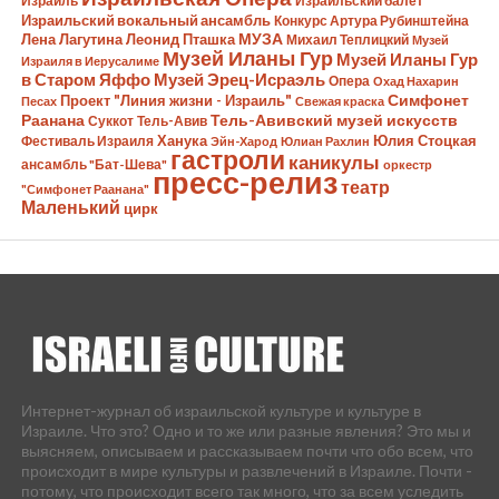
Израиль
Израильский балет
Израильский вокальный ансамбль
Конкурс Артура Рубинштейна
Лена Лагутина
Леонид Пташка
МУЗА
Михаил Теплицкий
Музей
Музей Иланы Гур
Музей Иланы Гур
Израиля в Иерусалиме
в Старом Яффо
Музей Эрец-Исраэль
Опера
Охад Нахарин
Симфонет
Проект "Линия жизни - Израиль"
Песах
Свежая краска
Раанана
Тель-Авивский музей искусств
Суккот
Тель-Авив
Ханука
Юлия Стоцкая
Фестиваль Израиля
Эйн-Харод
Юлиан Рахлин
гастроли
каникулы
ансамбль "Бат-Шева"
оркестр
пресс-релиз
театр
"Симфонет Раанана"
Маленький
цирк
Интернет-журнал об израильской культуре и культуре в
Израиле. Что это? Одно и то же или разные явления? Это мы и
выясняем, описываем и рассказываем почти что обо всем, что
происходит в мире культуры и развлечений в Израиле. Почти -
потому, что происходит всего так много, что за всем уследить