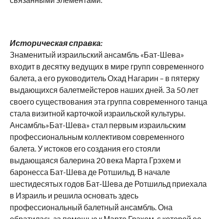
Историческая справка:
Знаменитый израильский ансамбль «Бат-Шева»
входит в десятку ведущих в мире групп современного
балета, а его руководитель Охад Нагарин – в пятерку
выдающихся балетмейстеров наших дней. За 50 лет
своего существования эта группа современного танца
стала визитной карточкой израильской культуры.
Ансамбль»Бат-Шева» стал первым израильским
профессиональным коллективом современного
балета. У истоков его создания его стояли
выдающаяся балерина 20 века Марта Грэхем и
баронесса Бат-Шева де Ротшильд. В начале
шестидесятых годов Бат-Шева де Ротшильд приехала
в Израиль и решила основать здесь
профессиональный балетный ансамбль. Она
обратилась за помощью к Марте Грэхем, с которой ее