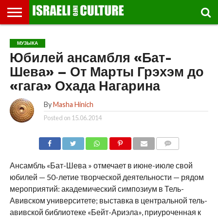
ВЫСТАВКИ
МУЗЕИ
СТРАНА
ТЕАТР
КНИГИ.
МУЗЫКА
РЕЛИГИЯ/
ДВИЖЕНИЕ
ДЕТИ
МАРШРУТЫ
ВИДЕО-
ВПЕЧАТЛЕНИЯ
ВСТРЕЧИ
ИНТЕРВЬЮ
КИНО
TEL
МУЗЫКА
ФЕСТИВАЛЕЙ
ТЕКСТЫ
ИСТОРИЯ
ВЫХОДНОГО
ПРОГУЛЬЩИКА
РЕЧИ
И
AVIV
Юбилей ансамбля «Бат-
ДНЯ
ЛЕКЦИИ
GLOBAL
Шева» – От Марты Грэхэм до
«гага» Охада Нагарина
By
Masha Hinich
Posted on
15.06.2014
COMMENTS
Ансамбль «Бат-Шева » отмечает в июне-июле свой
юбилей — 50-летие творческой деятельности — рядом
мероприятий: академический симпозиум в Тель-
Авивском университете; выставка в центральной тель-
авивской библиотеке «Бейт-Ариэла», приуроченная к