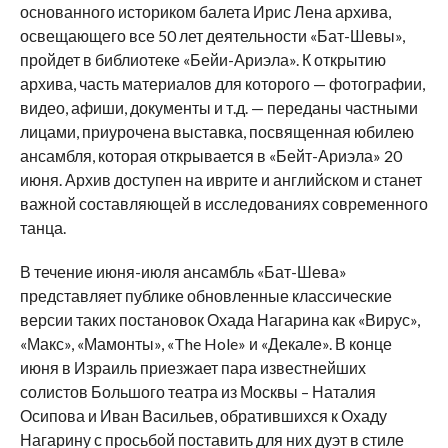
основанного историком балета Ирис Лена архива,
освещающего все 50 лет деятельности «Бат-Шевы»,
пройдет в библиотеке «Бейи-Ариэла». К открытию
архива, часть материалов для которого — фотографии,
видео, афиши, документы и т.д. — переданы частными
лицами, приурочена выставка, посвященная юбилею
ансамбля, которая открывается в «Бейт-Ариэла» 20
июня. Архив доступен на иврите и английском и станет
важной составляющей в исследованиях современного
танца.
В течение июня-июля ансамбль «Бат-Шева»
представляет публике обновленные классические
версии таких постановок Охада Нагарина как «Вирус»,
«Макс», «Мамонты», «The Hole» и «Декале». В конце
июня в Израиль приезжает пара известнейших
солистов Большого театра из Москвы – Наталия
Осипова и Иван Васильев, обратившихся к Охаду
Нагарину с просьбой поставить для них дуэт в стиле