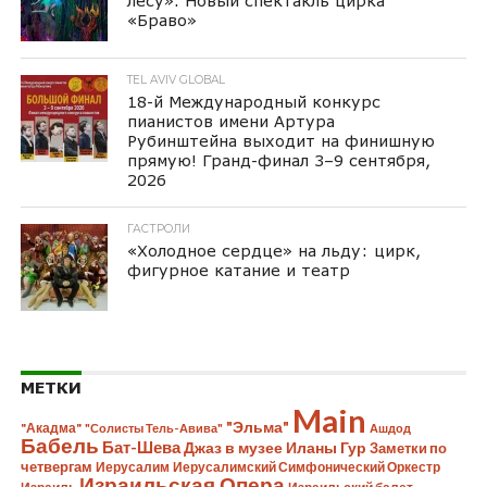
лесу». Новый спектакль цирка
«Браво»
TEL AVIV GLOBAL
18-й Международный конкурс
пианистов имени Артура
Рубинштейна выходит на финишную
прямую! Гранд-финал 3–9 сентября,
2026
ГАСТРОЛИ
«Холодное сердце» на льду: цирк,
фигурное катание и театр
МЕТКИ
Main
"Эльма"
"Акадма"
"Солисты Тель-Авива"
Ашдод
Бабель
Бат-Шева
Джаз в музее Иланы Гур
Заметки по
четвергам
Иерусалим
Иерусалимский Симфонический Оркестр
Израильская Опера