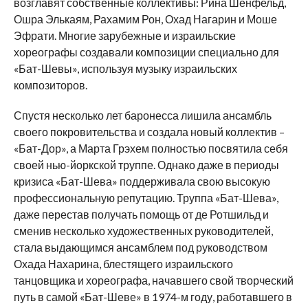
возглавят собственные коллективы: Рина Шенфельд,
Ошра Элькаям, Рахамим Рон, Охад Нагарин и Моше
Эфрати. Многие зарубежные и израильские
хореографы создавали композиции специально для
«Бат-Шевы», используя музыку израильских
композиторов.
Спустя несколько лет баронесса лишила ансамбль
своего покровительства и создала новый коллектив –
«Бат-Дор», а Марта Грэхем полностью посвятила себя
своей нью-йоркской труппе. Однако даже в периоды
кризиса «Бат-Шева» поддерживала свою высокую
профессиональную репутацию. Труппа «Бат-Шева»,
даже перестав получать помощь от де Ротшильд и
сменив несколько художественных руководителей,
стала выдающимся ансамблем под руководством
Охада Нахарина, блестящего израильского
танцовщика и хореографа, начавшего свой творческий
путь в самой «Бат-Шеве» в 1974-м году, работавшего в