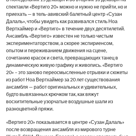
спектакли «Вертиго 20» можно и нужно не прийти, но и
приехать — в тель-авивский балетный центр «Сузан
Далаль», чтобы увидеть как развивался стиль Ноа
Вертхаймер и «Вертиго» в течение двух десятилетий.
Ансамбль «Вертиго» известен не только чистым
экспериментаторством, а скорее экспириенсом,
опытом и переживанием движения на сцене,
сочетанию красок и света, превращающих танец в
динамическую живую графику и живопись. «Вертиго
20» – это заново переосмысленные отрывки и сюжеты
из работ Ноа Вертхаймер за 20 лет существования
ансамбля — работ оригинальных и удивительных,
будто вывязанных крючком так, как вяжут
восхитительные узорчатые воздушные шали из
разноцветной пряжи.
«Вертиго 20» показывается в центре «Сузан Далаль»
после возвращения ансамбля из мирового турне