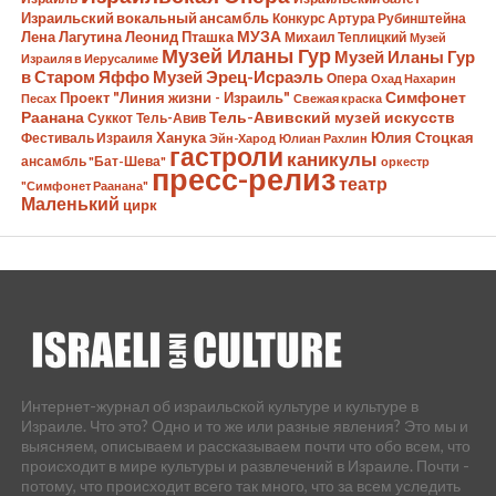
Израильский вокальный ансамбль
Конкурс Артура Рубинштейна
Лена Лагутина
Леонид Пташка
МУЗА
Михаил Теплицкий
Музей
Музей Иланы Гур
Музей Иланы Гур
Израиля в Иерусалиме
в Старом Яффо
Музей Эрец-Исраэль
Опера
Охад Нахарин
Симфонет
Проект "Линия жизни - Израиль"
Песах
Свежая краска
Раанана
Тель-Авивский музей искусств
Суккот
Тель-Авив
Ханука
Юлия Стоцкая
Фестиваль Израиля
Эйн-Харод
Юлиан Рахлин
гастроли
каникулы
ансамбль "Бат-Шева"
оркестр
пресс-релиз
театр
"Симфонет Раанана"
Маленький
цирк
Интернет-журнал об израильской культуре и культуре в
Израиле. Что это? Одно и то же или разные явления? Это мы и
выясняем, описываем и рассказываем почти что обо всем, что
происходит в мире культуры и развлечений в Израиле. Почти -
потому, что происходит всего так много, что за всем уследить