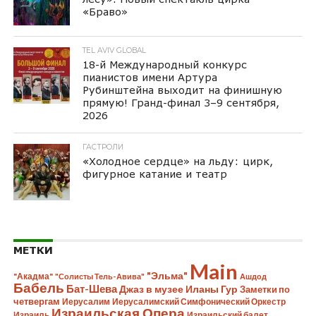
«Браво»
TEL AVIV GLOBAL
18-й Международный конкурс
пианистов имени Артура
Рубинштейна выходит на финишную
прямую! Гранд-финал 3–9 сентября,
2026
ГАСТРОЛИ
«Холодное сердце» на льду: цирк,
фигурное катание и театр
МЕТКИ
Main
"Эльма"
"Акадма"
"Солисты Тель-Авива"
Ашдод
Бабель
Бат-Шева
Джаз в музее Иланы Гур
Заметки по
четвергам
Иерусалим
Иерусалимский Симфонический Оркестр
Израильская Опера
Израиль
Израильский балет