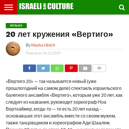
ВЫСТАВКИ
МУЗЕИ
СТРАНА
ТЕАТР
КНИГИ.
МУЗЫКА
РЕЛИГИЯ/
ДВИЖЕНИЕ
ДЕТИ
МАРШРУТЫ
ВИДЕО-
ВПЕЧАТЛЕНИЯ
ВСТРЕЧИ
ИНТЕРВЬЮ
КИНО
TEL
МУЗЫКА
ФЕСТИВАЛЕЙ
ТЕКСТЫ
ИСТОРИЯ
ВЫХОДНОГО
ПРОГУЛЬЩИКА
РЕЧИ
И
AVIV
20 лет кружения «Вертиго»
ДНЯ
ЛЕКЦИИ
GLOBAL
By
Masha Hinich
Posted on
14.12.2014
COMMENTS
«Вертиго 20» — так называется новый (уже
прошлогодний на самом деле) спектакль израильского
балетного ансамбля «Вертиго», которым уже 20 лет, как
следует из названия, руководит хореограф Ноа
Вертхаймер, когда-то — то есть 20 лет назад –
основавшая этот ансамбль вместе со своим мужем,
также танцовщиком и хореографом Ади Шаалем.