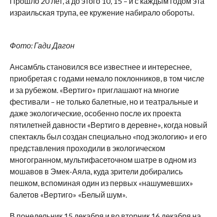
Прошло 20 лет, а до этого 10, 15 – и с каждым годом эта
израильская трупа, ее кружение набирало обороты.
Фото: Гади Дагон
Ансамбль становился все известнее и интереснее,
приобретая с годами немало поклонников, в том числе
и за рубежом. «Вертиго» приглашают на многие
фестивали – не только балетные, но и театральные и
даже экологические, особенно после их проекта
пятилетней давности «Вертиго в деревне», когда новый
спектакль был создан специально «под экологию» и его
представления проходили в экологическом
многогранном, мультифасеточном шатре в одном из
мошавов в Эмек-Аяла, куда зрители добирались
пешком, вспоминая один из первых «нашумевших»
балетов «Вертиго» «Белый шум».
В понедельник 15 декабря и во вторник 16 декабря на