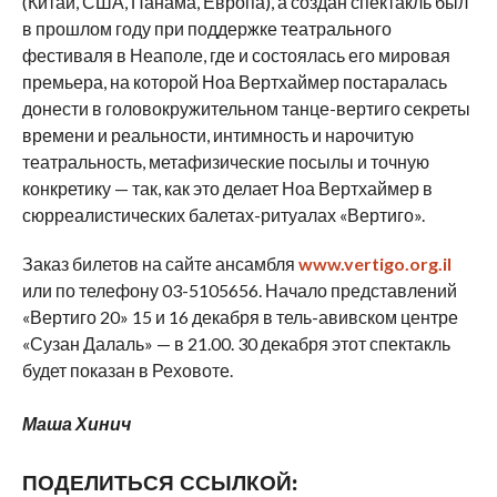
(Китай, США, Панама, Европа), а создан спектакль был
в прошлом году при поддержке театрального
фестиваля в Неаполе, где и состоялась его мировая
премьера, на которой Ноа Вертхаймер постаралась
донести в головокружительном танце-вертиго секреты
времени и реальности, интимность и нарочитую
театральность, метафизические посылы и точную
конкретику — так, как это делает Ноа Вертхаймер в
сюрреалистических балетах-ритуалах «Вертиго».
Заказ билетов на сайте ансамбля
www.vertigo.org.il
или по телефону 03-5105656. Начало представлений
«Вертиго 20» 15 и 16 декабря в тель-авивском центре
«Сузан Далаль» — в 21.00. 30 декабря этот спектакль
будет показан в Реховоте.
Маша Хинич
ПОДЕЛИТЬСЯ ССЫЛКОЙ: