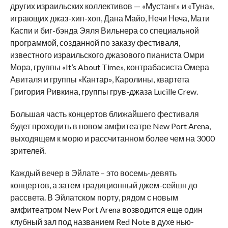
других израильских коллективов — «Мустанг» и «Туна»,
играющих джаз-хип-хоп, Дана Майо, Нечи Неча, Мати
Каспи и биг-бэнда Эяля Вильнера со специальной
программой, созданной по заказу фестиваля,
известного израильского джазового пианиста Омри
Мора, группы «It’s About Time», контрабасиста Омера
Авиталя и группы «Кантар», Каролины, квартета
Григория Ривкина, группы грув-джаза Lucille Crew.
Большая часть концертов ближайшего фестиваля
будет проходить в новом амфитеатре New Port Arena,
выходящем к морю и рассчитанном более чем на 3000
зрителей.
Каждый вечер в Эйлате – это восемь-девять
концертов, а затем традиционный джем-сейшн до
рассвета. В Эйлатском порту, рядом с новым
амфитеатром New Port Arena возводится еще один
клубный зал под названием Red Note в духе нью-