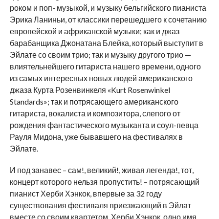
роком и поп- музыкой, и музыку бельгийского пианиста
Эрика Ланиньи, от классики перешедшего к сочетанию
европейской и африканской музыки; как и джаз
барабанщика Джонатана Блейка, который выступит в
Эйлате со своим трио; так и музыку другого трио —
влиятельнейшего гитариста нашего времени, одного
из самых интересных новых людей американского
джаза Курта Розенвинкеля «Kurt Rosenwinkel
Standards»; так и потрясающего американского
гитариста, вокалиста и композитора, слепого от
рождения фантастического музыканта и соул-певца
Рауля Мидона, уже бывавшего на фестивалях в
Эйлате.
И под занавес – сам!, великий!, живая легенда!, тот,
концерт которого нельзя пропустить! – потрясающий
пианист Херби Хэнкок, впервые за 32 году
существования фестиваля приезжающий в Эйлат
вместе со своим квартетом. Херби Хэнкок, одно имя