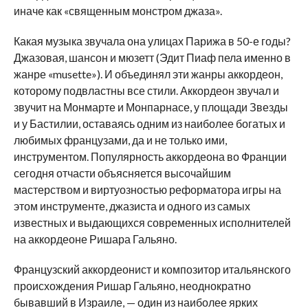
иначе как «священным монстром джаза».
Какая музыка звучала она улицах Парижа в 50-е годы?
Джазовая, шансон и мюзетт (Эдит Пиаф пела именно в
жанре «musette»). И объединял эти жанры аккордеон,
которому подвластны все стили. Аккордеон звучал и
звучит на Монмарте и Монпарнасе, у площади Звезды
и у Бастилии, оставаясь одним из наиболее богатых и
любимых французами, да и не только ими,
инструментом. Популярность аккордеона во Франции
сегодня отчасти объясняется высочайшим
мастерством и виртуозностью реформатора игры на
этом инструменте, джазиста и одного из самых
известных и выдающихся современных исполнителей
на аккордеоне Ришара Гальяно.
Французский аккордеонист и композитор итальянского
происхождения Ришар Гальяно, неоднократно
бывавший в Израиле, — один из наиболее ярких