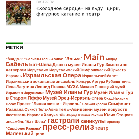
ГАСТРОЛИ
«Холодное сердце» на льду: цирк,
фигурное катание и театр
МЕТКИ
Main
"Эльма"
"Акадма"
"Солисты Тель-Авива"
Ашдод
Бабель
Бат-Шева
Джаз в музее Иланы Гур
Заметки по
четвергам
Иерусалим
Иерусалимский Симфонический Оркестр
Израильская Опера
Израиль
Израильский балет
Израильский вокальный ансамбль
Конкурс Артура Рубинштейна
Лена Лагутина
Леонид Пташка
МУЗА
Михаил Теплицкий
Музей
Музей Иланы Гур
Музей Иланы Гур
Израиля в Иерусалиме
в Старом Яффо
Музей Эрец-Исраэль
Опера
Охад Нахарин
Симфонет
Проект "Линия жизни - Израиль"
Песах
Свежая краска
Раанана
Тель-Авивский музей искусств
Суккот
Тель-Авив
Ханука
Юлия Стоцкая
Фестиваль Израиля
Эйн-Харод
Юлиан Рахлин
гастроли
каникулы
ансамбль "Бат-Шева"
оркестр
пресс-релиз
театр
"Симфонет Раанана"
Маленький
цирк