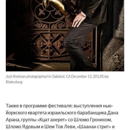
Josh Redman photographed in Oakland, CA December 13, 2012©Jay
Blakesberg
Также в программе фестиваля: выступления нью-
йоркского квартета израильского барабанщика Дана
Арана, группы «Кцат ахерет» со Шломо Гронихом,
Шломо Ядовым и Шем Тов Леви, «Шаанан стрит» и