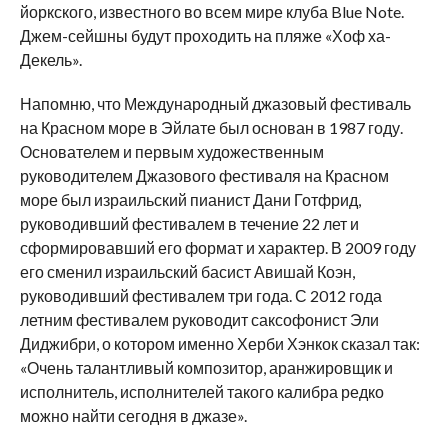
йоркского, известного во всем мире клуба Blue Note.
Джем-сейшны будут проходить на пляже «Хоф ха-
Декель».
Напомню, что Международный джазовый фестиваль
на Красном море в Эйлате был основан в 1987 году.
Основателем и первым художественным
руководителем Джазового фестиваля на Красном
море был израильский пианист Дани Готфрид,
руководивший фестивалем в течение 22 лет и
сформировавший его формат и характер. В 2009 году
его сменил израильский басист Авишай Коэн,
руководивший фестивалем три года. С 2012 года
летним фестивалем руководит саксофонист Эли
Диджибри, о котором именно Херби Хэнкок сказал так:
«Очень талантливый композитор, аранжировщик и
исполнитель, исполнителей такого калибра редко
можно найти сегодня в джазе».