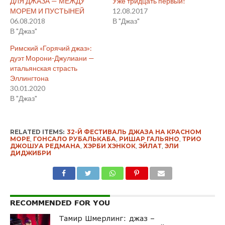
ДЛЯ ДЖАЗА — МЕЖДУ
Уже тридцать первый!
МОРЕМ И ПУСТЫНЕЙ
12.08.2017
06.08.2018
В "Джаз"
В "Джаз"
Римский «Горячий джаз»:
дуэт Морони-Джулиани —
итальянская страсть
Эллингтона
30.01.2020
В "Джаз"
RELATED ITEMS:
32-Й ФЕСТИВАЛЬ ДЖАЗА НА КРАСНОМ
МОРЕ
,
ГОНСАЛО РУБАЛЬКАБА
,
РИШАР ГАЛЬЯНО
,
ТРИО
ДЖОШУА РЕДМАНА
,
ХЭРБИ ХЭНКОК
,
ЭЙЛАТ
,
ЭЛИ
ДИДЖИБРИ
RECOMMENDED FOR YOU
Тамир Шмерлинг: джаз –