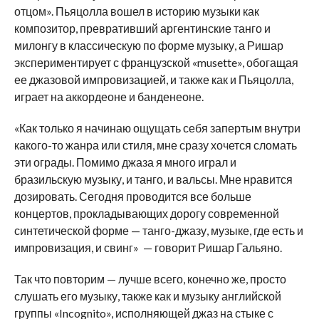
отцом». Пьяцолла вошел в историю музыки как
композитор, превративший аргентинские танго и
милонгу в классическую по форме музыку, а Ришар
экспериментирует с французской «musette», обогащая
ее джазовой импровизацией, и также как и Пьяцолла,
играет на аккордеоне и банденеоне.
«Как только я начинаю ощущать себя запертым внутри
какого-то жанра или стиля, мне сразу хочется сломать
эти ограды. Помимо джаза я много играл и
бразильскую музыку, и танго, и вальсы. Мне нравится
дозировать. Сегодня проводится все больше
концертов, прокладывающих дорогу современной
синтетической форме — танго-джазу, музыке, где есть и
импровизация, и свинг» — говорит Ришар Гальяно.
Так что повторим — лучше всего, конечно же, просто
слушать его музыку, также как и музыку английской
группы «Incognito», исполняющей джаз на стыке с