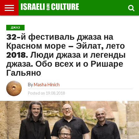
ВЫСТАВКИ
МУЗЕИ
СТРАНА
ТЕАТР
КНИГИ.
МУЗЫКА
РЕЛИГИЯ/
ДВИЖЕНИЕ
ДЕТИ
МАРШРУТЫ
ВИДЕО-
ВПЕЧАТЛЕНИЯ
ВСТРЕЧИ
ИНТЕРВЬЮ
КИНО
TEL
ДЖАЗ
ФЕСТИВАЛЕЙ
ТЕКСТЫ
ИСТОРИЯ
ВЫХОДНОГО
ПРОГУЛЬЩИКА
РЕЧИ
И
AVIV
32-й фестиваль джаза на
ДНЯ
ЛЕКЦИИ
GLOBAL
Красном море – Эйлат, лето
2018. Люди джаза и легенды
джаза. Обо всех и о Ришаре
Гальяно
By
Masha Hinich
Posted on
19.08.2018