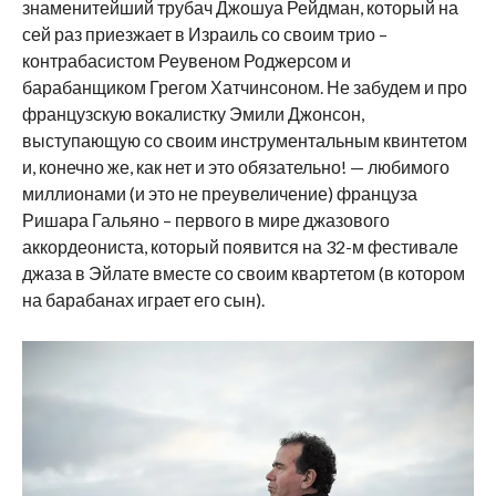
знаменитейший трубач Джошуа Рейдман, который на
сей раз приезжает в Израиль со своим трио –
контрабасистом Реувеном Роджерсом и
барабанщиком Грегом Хатчинсоном. Не забудем и про
французскую вокалистку Эмили Джонсон,
выступающую со своим инструментальным квинтетом
и, конечно же, как нет и это обязательно! — любимого
миллионами (и это не преувеличение) француза
Ришара Гальяно – первого в мире джазового
аккордеониста, который появится на 32-м фестивале
джаза в Эйлате вместе со своим квартетом (в котором
на барабанах играет его сын).