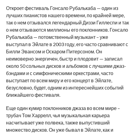
Откроет фестиваль Гонсало Рубалькаба — один из
лучших пианистов нашего времени, по крайней мере,
так о нем отзывался легендарный Диззи Гиллеспи и так
о нем отзываются миллионы его поклонников. Гонсало
Рубалькаба — потомственный музыкант – уже
выступал в Эйлате в 2003 году, его часто сравнивают с
Билли Эвансом и Оскаром Питерсоном. Он
неимоверно энергичен, быстр и плодовит — записал
около 50 сольных дисков и альбомов с лучшими джаз-
бэндами и с симфоническими оркестрами, часто
выступает по всем миру и его концерт в Эйлате,
безусловно, будет, одним из интереснейших событий
ближайшего фестиваля.
Еще один кумир поклонников джаза во всем мире –
трубач Том Харрелл, чья музыкальная карьера
насчитывает уже полвека, также выпустивший
множество дисков. Он уже бывал в Эйлате, как и