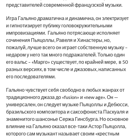
представителей современной французской музыки.
Игра Гальяно драматична и динамична, он электризует
и гипнотизирует публику головокружительными
импровизациями. Гальяно потрясающе исполняет
сочинения Пьяцоллы, Равеля и Хинастеры, но,
пожалуй, лучше всего он играет собственную музыку –
недаром у него так много подражателей. Только один
его вальс – «Марго» существует, по крайней мере, в 50
разных версиях, в том числе и джазовых, написанных
его последователями.
Гальяно чувствует себя свободно в любых жанрах от
традиционного джаза до «fusion» и «new age». Он —
универсален, он следует музыке Пьяцоллы и Дебюсси,
бразильского композитора и саксофониста Паскуаля и
знаменитого шансонье Сержа Гинсбурга. Но основное
влияние на Гальяно оказал все-таки Астор Пьяцолла,
которого сам музыкант называет своим «крестным