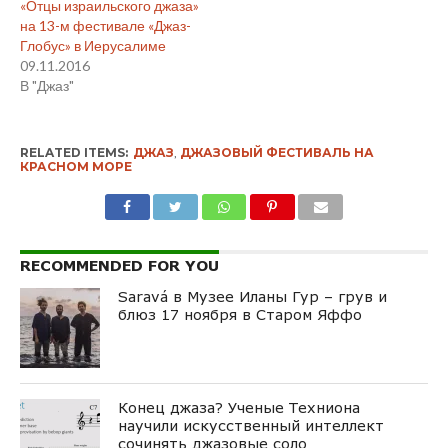
«Отцы израильского джаза»
на 13-м фестивале «Джаз-
Глобус» в Иерусалиме
09.11.2016
В "Джаз"
RELATED ITEMS:
ДЖАЗ
,
ДЖАЗОВЫЙ ФЕСТИВАЛЬ НА
КРАСНОМ МОРЕ
RECOMMENDED FOR YOU
Saravá в Музее Иланы Гур – грув и
блюз 17 ноября в Старом Яффо
Конец джаза? Ученые Техниона
научили искусственный интеллект
сочинять джазовые соло