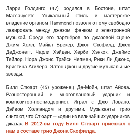
Ларри Голдингс (47) родился в Бостоне, штат
Массачусетс. Уникальный стиль и мастерское
владение органом Hammond позволяют ему свободно
лавировать между джазом, фанком и электронной
музыкой. Среди его партнёров по джазовой сцене
Джим Холл, Майкл Брекер, Джон Скофилд, Джек
ДеДжонетт, Чарли Хэйден, Херби Хэнкок, Джеймс
Тейлор, Нора Джонс, Трэйси Чепмен, Рики Ли Джонс,
Кристина Агилера, Элтон Джон и другие музыкальные
звезды.
Билл Стюарт (45) уроженец Де-Мойн, штат Айова.
Разносторонний и многоплановый ударник и
композитор-постмодернист. Играл с Джо Ловано,
Дэйвом Холландом и другими. Музыканты трио
считают, что Стюарт — «один из величайших ударников
джаза».
В 2012-ом году Билл Стюарт приезжал к
нам в составе трио Джона Скофилда.