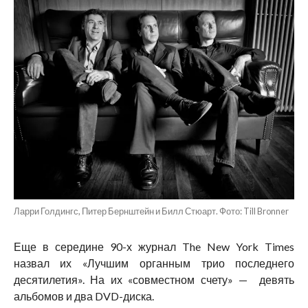
Ларри Голдингс, Питер Бернштейн и Билл Стюарт. Фото: Till Bronner
Еще в середине 90-х журнал The New York Times
назвал их «Лучшим органным трио последнего
десятилетия». На их «совместном счету» — девять
альбомов и два DVD-диска.