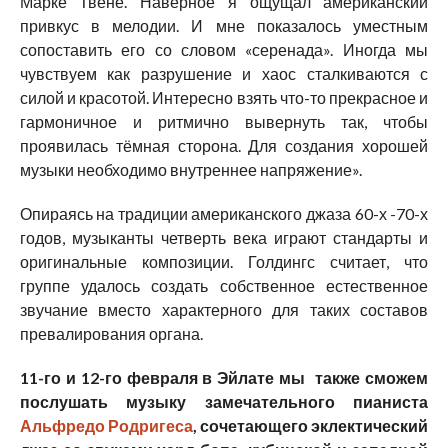
Марке Твене. Наверное я ощущал американский
привкус в мелодии. И мне показалось уместным
сопоставить его со словом «серенада». Иногда мы
чувствуем как разрушение и хаос сталкиваются с
силой и красотой. Интересно взять что-то прекрасное и
гармоничное и ритмично вывернуть так, чтобы
проявилась тёмная сторона. Для создания хорошей
музыки необходимо внутреннее напряжение».
Опираясь на традиции американского джаза 60-х -70-х
годов, музыканты четверть века играют стандарты и
оригинальные композиции. Голдингс считает, что
группе удалось создать собственное естественное
звучание вместо характерного для таких составов
превалирования органа.
11-го и 12-го февраля в Эйлате мы также сможем
послушать музыку замечательного пианиста
Альфредо Родригес
а
, сочетающего эклектический