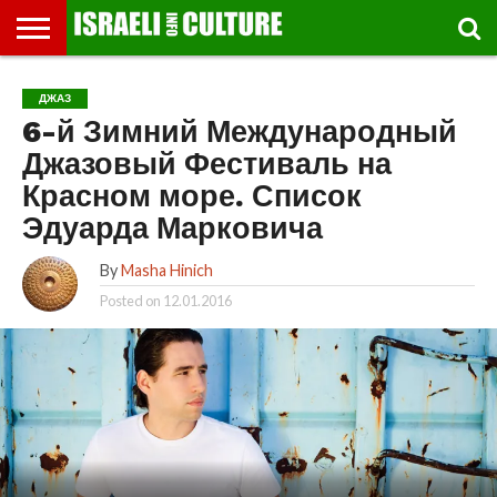
ВЫСТАВКИ
МУЗЕИ
СТРАНА
ТЕАТР
КНИГИ.
МУЗЫКА
РЕЛИГИЯ/
ДВИЖЕНИЕ
ДЕТИ
МАРШРУТЫ
ВИДЕО-
ВПЕЧАТЛЕНИЯ
ВСТРЕЧИ
ИНТЕРВЬЮ
КИНО
TEL
ДЖАЗ
ФЕСТИВАЛЕЙ
ТЕКСТЫ
ИСТОРИЯ
ВЫХОДНОГО
ПРОГУЛЬЩИКА
РЕЧИ
И
AVIV
6-й Зимний Международный
ДНЯ
ЛЕКЦИИ
GLOBAL
Джазовый Фестиваль на
Красном море. Список
Эдуарда Марковича
By
Masha Hinich
Posted on
12.01.2016