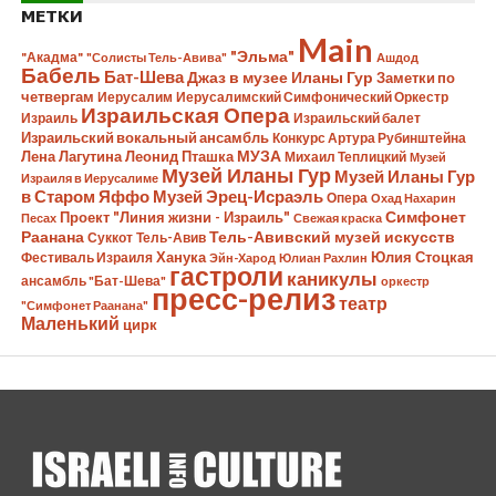
МЕТКИ
Main
"Эльма"
"Акадма"
"Солисты Тель-Авива"
Ашдод
Бабель
Бат-Шева
Джаз в музее Иланы Гур
Заметки по
четвергам
Иерусалим
Иерусалимский Симфонический Оркестр
Израильская Опера
Израиль
Израильский балет
Израильский вокальный ансамбль
Конкурс Артура Рубинштейна
Лена Лагутина
Леонид Пташка
МУЗА
Михаил Теплицкий
Музей
Музей Иланы Гур
Музей Иланы Гур
Израиля в Иерусалиме
в Старом Яффо
Музей Эрец-Исраэль
Опера
Охад Нахарин
Симфонет
Проект "Линия жизни - Израиль"
Песах
Свежая краска
Раанана
Тель-Авивский музей искусств
Суккот
Тель-Авив
Ханука
Юлия Стоцкая
Фестиваль Израиля
Эйн-Харод
Юлиан Рахлин
гастроли
каникулы
ансамбль "Бат-Шева"
оркестр
пресс-релиз
театр
"Симфонет Раанана"
Маленький
цирк