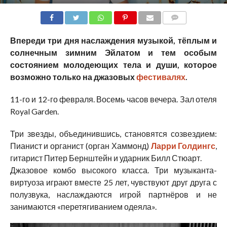
COMMENTS
Впереди три дня наслаждения музыкой, тёплым и
солнечным зимним Эйлатом и тем особым
состоянием молодеющих тела и души, которое
возможно только на джазовых
фестивалях
.
11-го и 12-го февраля. Восемь часов вечера. Зал отеля
Royal Garden.
Три звезды, объединившись, становятся созвездием:
Пианист и органист (орган Хаммонд)
Ларри Голдингс
,
гитарист Питер Бернштейн и ударник Билл Стюарт.
Джазовое комбо высокого класса. Три музыканта-
виртуоза играют вместе 25 лет, чувствуют друг друга с
полузвука, наслаждаются игрой партнёров и не
занимаются «перетягиванием одеяла».