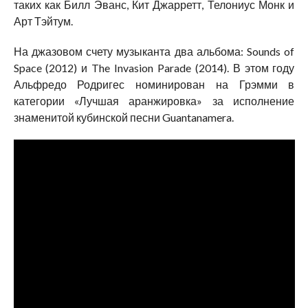
таких как Билл Эванс, Кит Джарретт, Телониус Монк и
Арт Тэйтум.
На джазовом счету музыканта два альбома: Sounds of
Space (2012) и The Invasion Parade (2014). В этом году
Альфредо Родригес номинирован на Грэмми в
категории «Лучшая аранжировка» за исполнение
знаменитой кубинской песни Guantanamera.