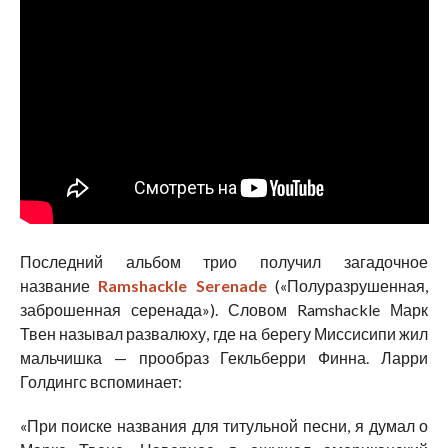
Последний альбом трио получил загадочное
название
Ramshackle Serenade
(«Полуразрушенная,
заброшенная серенада»). Словом Ramshackle Марк
Твен называл развалюху, где на берегу Миссисипи жил
мальчишка — прообраз Гекльберри Финна. Ларри
Голдингс вспоминает:
«При поиске названия для титульной песни, я думал о