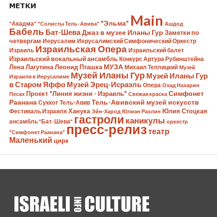
МЕТКИ
Main
"Эльма"
"Акадма"
"Солисты Тель-Авива"
Ашдод
Бабель
Бат-Шева
Джаз в музее Иланы Гур
Заметки по
четвергам
Иерусалим
Иерусалимский Симфонический Оркестр
Израильская Опера
Израиль
Израильский балет
Израильский вокальный ансамбль
Конкурс Артура Рубинштейна
Лена Лагутина
Леонид Пташка
МУЗА
Михаил Теплицкий
Музей
Музей Иланы Гур
Музей Иланы Гур
Израиля в Иерусалиме
в Старом Яффо
Музей Эрец-Исраэль
Опера
Охад Нахарин
Симфонет
Проект "Линия жизни - Израиль"
Песах
Свежая краска
Раанана
Тель-Авивский музей искусств
Суккот
Тель-Авив
Ханука
Юлия Стоцкая
Фестиваль Израиля
Эйн-Харод
Юлиан Рахлин
гастроли
каникулы
ансамбль "Бат-Шева"
оркестр
пресс-релиз
театр
"Симфонет Раанана"
Маленький
цирк