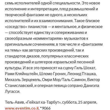
семь исполнителей одной специальности. Это новое
исполнение и интерпретации, плод размышлений и
творческой фантазии не одного, а нескольких
исполнителей и их взаимопонимания. Такое близкое
«соседство» пианистов — и ментальное, и физическое
— способствует единству и сопереживанию и
своеобразным «комментариям» музыкантов к
оригинальным сочинениям, в том числе и «фантазиям
на темы» как авторских произведений, так и
стандартов джазов, популярных классических
произведений и шлягеров израильской песенной
культуры. И все это приносят на сцену Гиль Шохат,
Рами Кляйнштейн, Шломо Гроних, Леонид Пташка,
Михаэль Зерцекель, Омри Мор/Таль Самнон, Виктор
Станиславский, и оперная певица сопрано Даниэла
Лугасси.
Тель-Авив, «Гейхал ха-Тарбут», суббота, 25 апреля,
www.eventim.co.il
, *9066