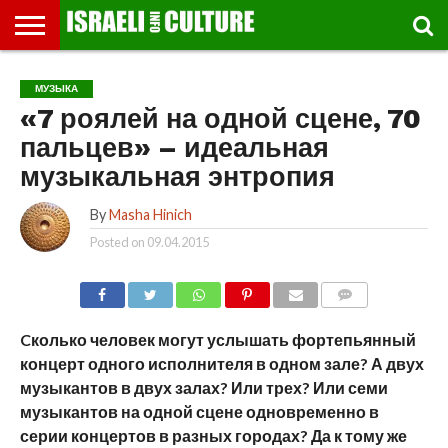
ВЫСТАВКИ
МУЗЕИ
СТРАНА
ТЕАТР
КНИГИ.
МУЗЫКА
РЕЛИГИЯ/
ДВИЖЕНИЕ
ДЕТИ
МАРШРУТЫ
ВИДЕО-
ВПЕЧАТЛЕНИЯ
ВСТРЕЧИ
ИНТЕРВЬЮ
КИНО
TEL
МУЗЫКА
ФЕСТИВАЛЕЙ
ТЕКСТЫ
ИСТОРИЯ
ВЫХОДНОГО
ПРОГУЛЬЩИКА
РЕЧИ
И
AVIV
«7 роялей на одной сцене, 70
ДНЯ
ЛЕКЦИИ
GLOBAL
пальцев» – идеальная
музыкальная энтропия
By
Masha Hinich
Posted on
09.04.2015
COMMENTS
Cколько человек могут услышать фортепьянный
концерт одного исполнителя в одном зале? А двух
музыкантов в двух залах? Или трех? Или семи
музыкантов на одной сцене одновременно в
серии концертов в разных городах? Да к тому же