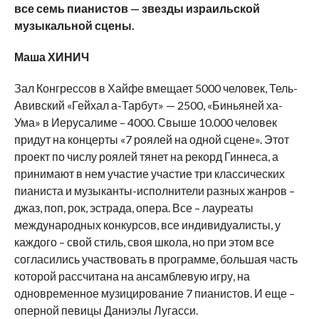
все семь пианистов — звезды израильской
музыкальной сцены.
Маша ХИНИЧ
Зал Конгрессов в Хайфе вмещает 5000 человек, Тель-
Авивский «Гейхал а-Тарбут» — 2500, «Биньяней ха-
Ума» в Иерусалиме – 4000. Свыше 10.000 человек
придут на концерты «7 роялей на одной сцене». Этот
проект по числу роялей тянет на рекорд Гиннеса, а
принимают в нем участие участие три классических
пианиста и музыканты-исполнители разных жанров –
джаз, поп, рок, эстрада, опера. Все – лауреаты
международных конкурсов, все индивидуалисты, у
каждого – свой стиль, своя школа, но при этом все
согласились участвовать в программе, большая часть
которой рассчитана на ансамблевую игру, на
одновременное музицирование 7 пианистов. И еще –
оперной певицы Даниэлы Лугасси.