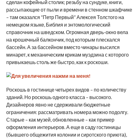
сделан кофейный столик; резьбу на сундуке, книги,
рассыпающие от пыли и времени в стенном шкафчике
– там оказался “Петр Первый” Алексея Толстого на
немецком языке, Библия и энтомологический
справочник на шведском. Огромная дверь-окно вела
на крошечный балкончик, под которым плескался
бассейн. А за бассейном вместо чинары высился
минарет, к механическим крикам муэдзина с которого
привыкаешь столь же быстро, как к роскоши.
Роскошь в гостинице четырех видов – по количеству
зданий. Но роскошь одного класса – высокого.
Дизайнеров явно не сдерживали бюджетные
ограничения: рассматривать номера можно подолгу.
Старые – как музей, обновленные – как пример
оформления интерьеров. А еще в саду гостиницы
(бывшего общежития колонии и сиротского приюта),