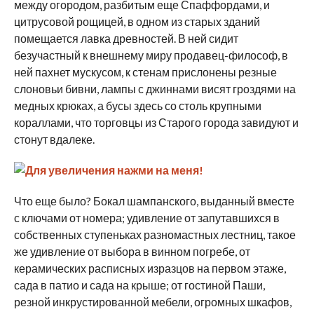
между огородом, разбитым еще Спаффордами, и
цитрусовой рощицей, в одном из старых зданий
помещается лавка древностей. В ней сидит
безучастный к внешнему миру продавец-философ, в
ней пахнет мускусом, к стенам прислонены резные
слоновьи бивни, лампы с джиннами висят гроздями на
медных крюках, а бусы здесь со столь крупными
кораллами, что торговцы из Старого города завидуют и
стонут вдалеке.
Что еще было? Бокал шампанского, выданный вместе
с ключами от номера; удивление от запутавшихся в
собственных ступеньках разномастных лестниц, такое
же удивление от выбора в винном погребе, от
керамических расписных изразцов на первом этаже,
сада в патио и сада на крыше; от гостиной Паши,
резной инкрустированной мебели, огромных шкафов,