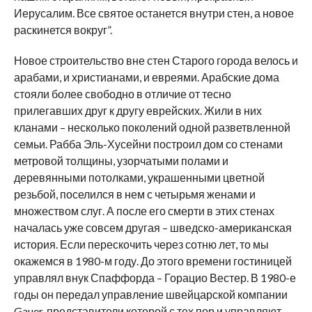
Иерусалим. Все святое останется внутри стен, а новое
раскинется вокруг”.
Новое строительство вне стен Старого города велось и
арабами, и христианами, и евреями. Арабские дома
стояли более свободно в отличие от тесно
прилегавших друг к другу еврейских. Жили в них
кланами – несколько поколений одной разветвленной
семьи. Рабба Эль-Хусейни построил дом со стенами
метровой толщины, узорчатыми полами и
деревянными потолками, украшенными цветной
резьбой, поселился в нем с четырьмя женами и
множеством слуг. А после его смерти в этих стенах
началась уже совсем другая – шведско-американская
история. Если перескочить через сотню лет, то мы
окажемся в 1980-м году. До этого времени гостиницей
управлял внук Спаффорда – Горацио Вестер. В 1980-е
годы он передал управление швейцарской компании
Gauer, представители которой с тех пор и управляют