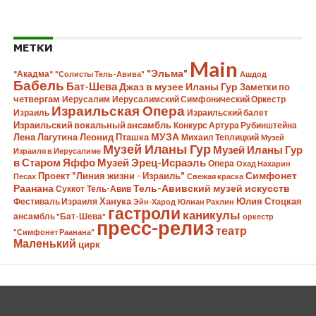
МЕТКИ
Main
"Эльма"
"Акадма"
"Солисты Тель-Авива"
Ашдод
Бабель
Бат-Шева
Джаз в музее Иланы Гур
Заметки по
четвергам
Иерусалим
Иерусалимский Симфонический Оркестр
Израильская Опера
Израиль
Израильский балет
Израильский вокальный ансамбль
Конкурс Артура Рубинштейна
Лена Лагутина
Леонид Пташка
МУЗА
Михаил Теплицкий
Музей
Музей Иланы Гур
Музей Иланы Гур
Израиля в Иерусалиме
в Старом Яффо
Музей Эрец-Исраэль
Опера
Охад Нахарин
Симфонет
Проект "Линия жизни - Израиль"
Песах
Свежая краска
Раанана
Тель-Авивский музей искусств
Суккот
Тель-Авив
Ханука
Юлия Стоцкая
Фестиваль Израиля
Эйн-Харод
Юлиан Рахлин
гастроли
каникулы
ансамбль "Бат-Шева"
оркестр
пресс-релиз
театр
"Симфонет Раанана"
Маленький
цирк