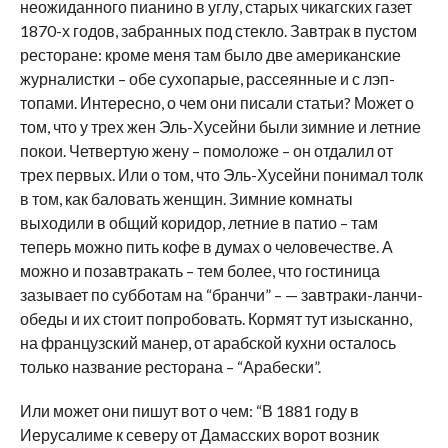
неожиданного пианино в углу, старых чикагских газет
1870-х годов, забранных под стекло. Завтрак в пустом
ресторане: кроме меня там было две американские
журналистки – обе сухопарые, рассеянные и с лэп-
топами. Интересно, о чем они писали статьи? Может о
том, что у трех жен Эль-Хусейни были зимние и летние
покои. Четвертую жену – помоложе – он отдалил от
трех первых. Или о том, что Эль-Хусейни понимал толк
в том, как баловать женщин. Зимние комнаты
выходили в общий коридор, летние в патио – там
теперь можно пить кофе в думах о человечестве. А
можно и позавтракать – тем более, что гостиница
зазывает по субботам на “бранчи” – — завтраки-ланчи-
обеды и их стоит попробовать. Кормят тут изысканно,
на французский манер, от арабской кухни осталось
только название ресторана – “Арабески”.
Или может они пишут вот о чем: “В 1881 году в
Иерусалиме к северу от Дамасских ворот возник