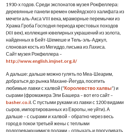
1930-х годов. Среди экспонатов музея Рокфеллера:
деревянные панели времен омейядского халифата из
мечети аль-Акса VIII века, мраморные перемычки из
Храма Гроба Господня периода крестовых походов
(XII век), коллекция ювелирных украшений из золота,
найденных в Бейт-Шемеше и Тель-эль-Аджул,
слоновая кость из Мегиддо, письма из Лахиса.
Сайт музея Рокфеллера –
http://www.english.imjnet.org.il/
А дальше: дальше можно гулять по Меа-Шеарим,
добраться до рынка Махане-Йегуда, посетить
любимые лавки с халвой (“
Королевство халвы
“) и
сырами (фромажера Эли Башера – вот его сайт –
basher.co.i
l. С пустыми руками из лавки с 1200 видами
сыров, импортированных из Европы, не уйти). А
дальше – с сырами и халвой – обратно через весь
город в покои третьей жены с теплыми
подогревающимися полами – отдыхать и прогуливать