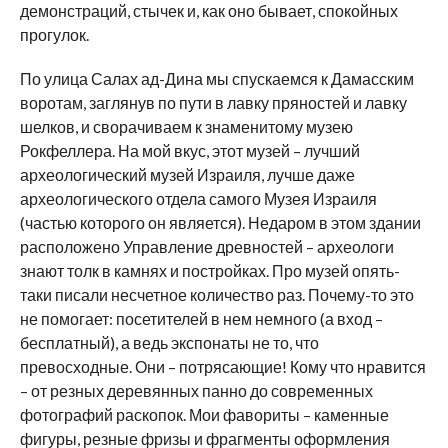
демонстраций, стычек и, как оно бывает, спокойных
прогулок.
По улица Салах ад-Дина мы спускаемся к Дамасским
воротам, заглянув по пути в лавку пряностей и лавку
шелков, и сворачиваем к знаменитому музею
Рокфеллера. На мой вкус, этот музей – лучший
археологический музей Израиля, лучше даже
археологического отдела самого Музея Израиля
(частью которого он является). Недаром в этом здании
расположено Управление древностей – археологи
знают толк в камнях и постройках. Про музей опять-
таки писали несчетное количество раз. Почему-то это
не помогает: посетителей в нем немного (а вход –
бесплатный), а ведь экспонаты не то, что
превосходные. Они – потрясающие! Кому что нравится
– от резных деревянных панно до современных
фотографий раскопок. Мои фавориты – каменные
фигуры, резные фризы и фрагменты оформления