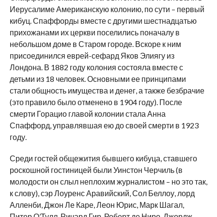
Иерусалиме Американскую колонию, по сути – первый
кибуц. Спаффорды вместе с другими шестнадцатью
прихожанами их церкви поселились поначалу в
небольшом доме в Старом городе. Вскоре к ним
присоединился еврей-сефард Яков Элиягу из
Лондона. В 1882 году колония состояла вместе с
детьми из 18 человек. Основными ее принципами
стали общность имущества и денег, а также безбрачие
(это правило было отменено в 1904 году). После
смерти Горацио главой колонии стала Анна
Спаффорд, управлявшая ею до своей смерти в 1923
году.
Среди гостей общежития бывшего кибуца, ставшего
роскошной гостиницей были Уинстон Черчиль (в
молодости он слыл неплохим журналистом – но это так,
к слову), сэр Лоуренс Аравийский, Сол Беллоу, лорд
Алленби, Джон Ле Каре, Леон Юрис, Марк Шагал,
Питер О’Тулл, Ричард Гир, Роберт де Ниро, Джордж