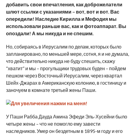
добавить свои впечатления, как доброжелатели
шлют ссылки с указаниями – вот, вот и вот. Вас
опередили! Наследие Кирилла и Мефодия мы
использовали раньше вас, как и фотоаппарат. Вы
опоздали! А мы никуда и не спешим.
Но, собираясь в Иерусалим по делам, которых было
запланировано, по меньшей мере, сотня, я и не думала,
что действительно никуда не буду спешить, скажу
“хватит” и мы – прогульщики трудовых буден – пойдем
пешком через Восточный Иерусалим, через квартал
Шейх-Джарах в Американскую колонию, в гостиницу и
заночуем в комнате третьей жены Паши.
У Паши Рабба Дауда Амина Эфеди Эль-Хусейни было
четыре жены – что не помогло ему завести
наследников. Умер он бездетным в 1895-м году и его