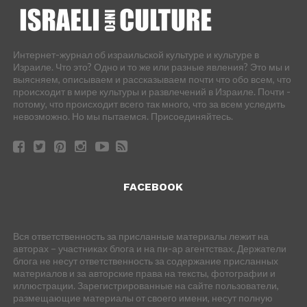
Интернет-журнал об израильской культуре и культуре в
Израиле. Что это? Одно и то же или разные явления? Это мы и
выясняем, описываем и рассказываем почти что обо всем, что
происходит в мире культуры и развлечений в Израиле. Почти -
потому, что происходит всего так много, что за всем уследить
невозможно. Но мы пытаемся. Присоединяйтесь.
FACEBOOK
Вся ответственность за присланные материалы лежит на
авторах – участниках блога и на пи-ар агентствах. Держатели
блога не несут ответственность за содержание присланных
материалов и за авторские права на тексты, фотографии и
иллюстрации. Зарегистрированные на сайте пользователи,
размещающие материалы от своего имени, несут полную