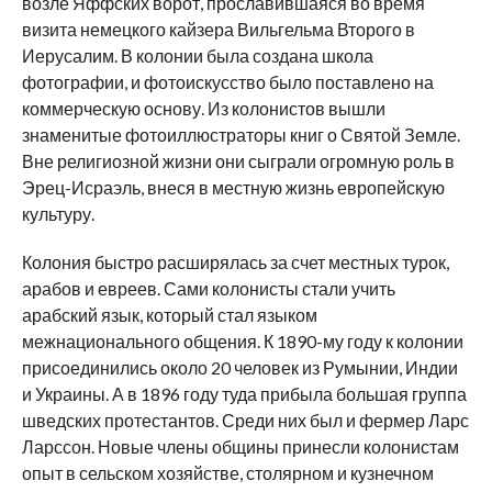
возле Яффских ворот, прославившаяся во время
визита немецкого кайзера Вильгельма Второго в
Иерусалим. В колонии была создана школа
фотографии, и фотоискусство было поставлено на
коммерческую основу. Из колонистов вышли
знаменитые фотоиллюстраторы книг о Святой Земле.
Вне религиозной жизни они сыграли огромную роль в
Эрец-Исраэль, внеся в местную жизнь европейскую
культуру.
Колония быстро расширялась за счет местных турок,
арабов и евреев. Сами колонисты стали учить
арабский язык, который стал языком
межнационального общения. К 1890-му году к колонии
присоединились около 20 человек из Румынии, Индии
и Украины. А в 1896 году туда прибыла большая группа
шведских протестантов. Среди них был и фермер Ларс
Ларссон. Новые члены общины принесли колонистам
опыт в сельском хозяйстве, столярном и кузнечном