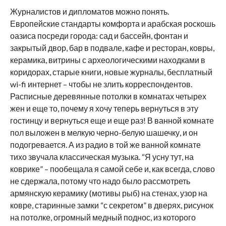
Журналистов и дипломатов можно понять.
Европейские стандарты комфорта и арабская роскошь
оазиса посреди города: сад и бассейн, фонтан и
закрытый двор, бар в подвале, кафе и ресторан, ковры,
керамика, витрины с археологическими находками в
коридорах, старые книги, новые журналы, бесплатный
wi-fi интернет – чтобы не злить корреспондентов.
Расписные деревянные потолки в комнатах четырех
жен и еще то, почему я хочу теперь вернуться в эту
гостинцу и вернуться еще и еще раз! В ванной комнате
пол выложен в мелкую черно-белую шашечку, и он
подогревается. А из радио в той же ванной комнате
тихо звучала классическая музыка. “Я усну тут, на
коврике” – пообещала я самой себе и, как всегда, слово
не сдержала, потому что надо было рассмотреть
армянскую керамику (мотивы рыб) на стенах, узор на
ковре, старинные замки “с секретом” в дверях, рисунок
на потолке, огромный медный поднос, из которого