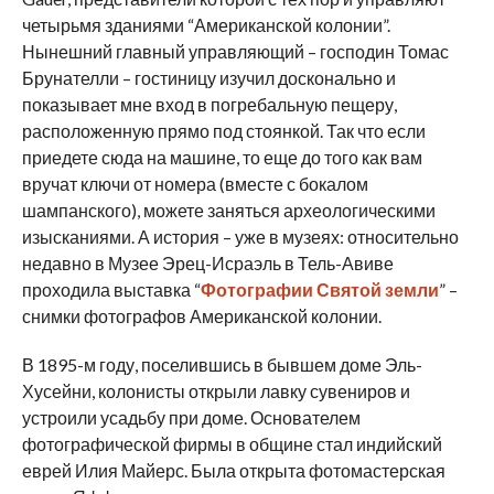
четырьмя зданиями “Американской колонии”.
Нынешний главный управляющий – господин Томас
Брунателли – гостиницу изучил досконально и
показывает мне вход в погребальную пещеру,
расположенную прямо под стоянкой. Так что если
приедете сюда на машине, то еще до того как вам
вручат ключи от номера (вместе с бокалом
шампанского), можете заняться археологическими
изысканиями. А история – уже в музеях: относительно
недавно в Музее Эрец-Исраэль в Тель-Авиве
проходила выставка “
Фотографии Святой земли
” –
снимки фотографов Американской колонии.
В 1895-м году, поселившись в бывшем доме Эль-
Хусейни, колонисты открыли лавку сувениров и
устроили усадьбу при доме. Основателем
фотографической фирмы в общине стал индийский
еврей Илия Майерс. Была открыта фотомастерская