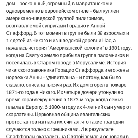
дом – роскошный, огромный, в мавританском и
одновременно в европейском стиле – был куплен
американо-шведской группой пилигримов,
возглавляемой супругами Горацио и Анной
Спаффорд. В тот момент в группе были 38 взрослых и
17 детей из Чикаго и из шведской деревни Нас, а
началась история “Американской колонии” в 1881 году,
когда на Святую землю прибыла группа паломников и
поселилась в Старом городе в Иерусалиме. История
чикагского законника Горацио Спаффорда и его жены
норвежки Анны – удивительна – и потому, как было
сказано, описана тысячи раз. Их дом сгорел в пожаре
1871-го года в Чикаго. Их четыре дочери утонули во
время кораблекрушения в 1873-м году, когда семья
плыла в Европу. В 1880-м году их 4-летний сын умер от
скарлатины. Церковная община евангельских
протестантов изгнала их, считая, что такие трагедии
случаются только с грешниками. И в результате
Спаффорды оказались на Святой земле и основали в