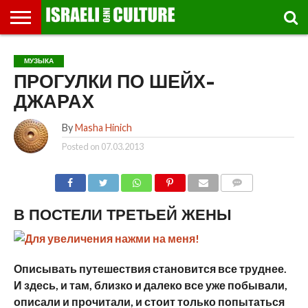
ВЫСТАВКИ
МУЗЕИ
СТРАНА
ТЕАТР
КНИГИ.
МУЗЫКА
РЕЛИГИЯ/
ДВИЖЕНИЕ
ДЕТИ
МАРШРУТЫ
ВИДЕО-
ВПЕЧАТЛЕНИЯ
ВСТРЕЧИ
ИНТЕРВЬЮ
КИНО
TEL
МУЗЫКА
ФЕСТИВАЛЕЙ
ТЕКСТЫ
ИСТОРИЯ
ВЫХОДНОГО
ПРОГУЛЬЩИКА
РЕЧИ
И
AVIV
ПРОГУЛКИ ПО ШЕЙХ-
ДНЯ
ЛЕКЦИИ
GLOBAL
ДЖАРАХ
By
Masha Hinich
Posted on
07.03.2013
COMMENTS
В ПОСТЕЛИ ТРЕТЬЕЙ ЖЕНЫ
Описывать путешествия становится все труднее.
И здесь, и там, близко и далеко все уже побывали,
описали и прочитали, и стоит только попытаться