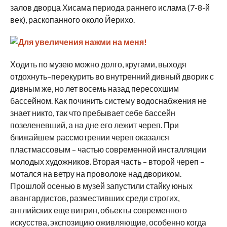
залов дворца Хисама периода раннего ислама (7-8-й
век), раскопанного около Йерихо.
Ходить по музею можно долго, кругами, выходя
отдохнуть–перекурить во внутренний дивный дворик с
дивным же, но лет восемь назад пересохшим
бассейном. Как починить систему водоснабжения не
знает никто, так что пребывает себе бассейн
позеленевший, а на дне его лежит череп. При
ближайшем рассмотрении череп оказался
пластмассовым – частью современной инсталляции
молодых художников. Вторая часть – второй череп –
мотался на ветру на проволоке над двориком.
Прошлой осенью в музей запустили стайку юных
авангардистов, разместивших среди строгих,
английских еще витрин, объекты современного
искусства, экспозицию оживляющие, особенно когда