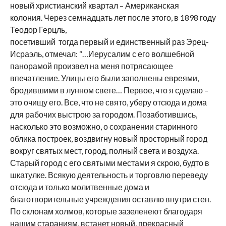
новый христианский квартал – Американская
колония. Через семнадцать лет после этого, в 1898 году
Теодор Герцль,
посетивший тогда первый и единственный раз Эрец-
Исраэль, отмечал: “…Иерусалим с его волшебной
панорамой произвел на меня потрясающее
впечатление. Улицы его были заполнены евреями,
бродившими в лунном свете… Первое, что я сделаю –
это очищу его. Все, что не свято, уберу отсюда и дома
для рабочих выстрою за городом. Позаботившись,
насколько это возможно, о сохранении старинного
облика построек, воздвигну новый просторный город
вокруг святых мест, город, полный света и воздуха.
Старый город с его святыми местами я скрою, будто в
шкатулке. Всякую деятельность и торговлю переведу
отсюда и только молитвенные дома и
благотворительные учреждения оставлю внутри стен.
По склонам холмов, которые зазеленеют благодаря
нашим стараниям, встанет новый, прекрасный