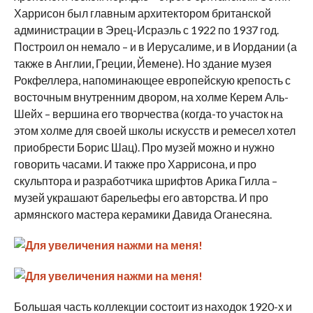
Харрисон был главным архитектором британской
администрации в Эрец-Исраэль с 1922 по 1937 год.
Построил он немало – и в Иерусалиме, и в Иордании (а
также в Англии, Греции, Йемене). Но здание музея
Рокфеллера, напоминающее европейскую крепость с
восточным внутренним двором, на холме Керем Аль-
Шейх – вершина его творчества (когда-то участок на
этом холме для своей школы искусств и ремесел хотел
приобрести Борис Шац). Про музей можно и нужно
говорить часами. И также про Харрисона, и про
скульптора и разработчика шрифтов Арика Гилла –
музей украшают барельефы его авторства. И про
армянского мастера керамики Давида Оганесяна.
Большая часть коллекции состоит из находок 1920-х и