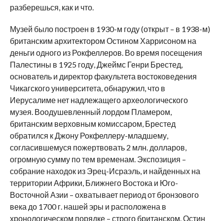
разберешься, как и что.
Музей было построен в 1930-м году (открыт – в 1938-м)
британским архитектором Остином Харрисоном на
деньги одного из Рокфеллеров. Во время посещения
Палестины в 1925 году, Джеймс Генри Брестед,
основатель и директор факультета востоковедения
Чикагского университета, обнаружил, что в
Иерусалиме нет надлежащего археологического
музея. Воодушевленный лордом Пламером,
британским верховным комиссаром, Брестед
обратился к Джону Рокфеллеру-младшему,
согласившемуся пожертвовать 2 млн. долларов,
огромную сумму по тем временам. Экспозиция –
собрание находок из Эрец-Исраэль, и найденных на
территории Африки, Ближнего Востока и Юго-
Восточной Азии – охватывает период от бронзового
века до 1700 г. нашей эры и расположена в
хронологическом порядке – строго британском. Остин