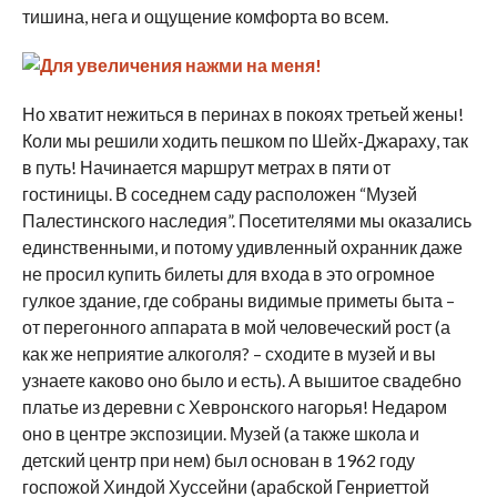
тишина, нега и ощущение комфорта во всем.
Но хватит нежиться в перинах в покоях третьей жены!
Коли мы решили ходить пешком по Шейх-Джараху, так
в путь! Начинается маршрут метрах в пяти от
гостиницы. В соседнем саду расположен “Музей
Палестинского наследия”. Посетителями мы оказались
единственными, и потому удивленный охранник даже
не просил купить билеты для входа в это огромное
гулкое здание, где собраны видимые приметы быта –
от перегонного аппарата в мой человеческий рост (а
как же неприятие алкоголя? – сходите в музей и вы
узнаете каково оно было и есть). А вышитое свадебно
платье из деревни с Хевронского нагорья! Недаром
оно в центре экспозиции. Музей (а также школа и
детский центр при нем) был основан в 1962 году
госпожой Хиндой Хуссейни (арабской Генриеттой