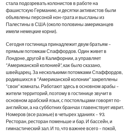
стала подозревать колонистов в работе на
фашистскую Германию, и десятки активистов были
объявлены персоной нон-грата и высланы из
Палестины в США (около половины американцев
имели немецкие корни).
Сегодня гостиница принадлежит двум братьям –
прямым потомкам Спаффордов. Один живет в
Лондоне, другой в Калифорнии, а управляет
“Американской колонией”, как было сказано,
швейцарец. За несколькими потомками Спаффордов,
родившихся в “Американской колонии” закреплены
“свои” комнаты. Работают здесь в основном арабы –
жители территорий, поэтому в гостинице звучит в
основном арабский язык, с постояльцами говорят по-
английски, а на субботних бранчах главенствует иврит.
Номеров (все разные) в четырех зданиях – 93.
Ресторан, ресторан поменьше и бар. И бассейн, и
гимнастический зал. И то, что важнее всего – покой,