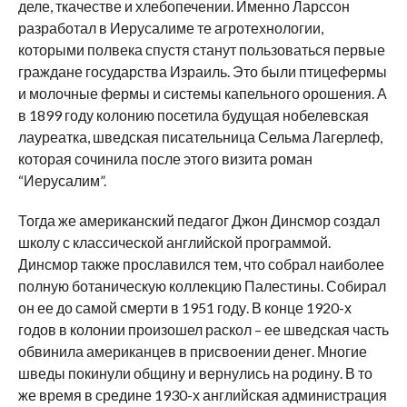
деле, ткачестве и хлебопечении. Именно Ларссон
разработал в Иерусалиме те агротехнологии,
которыми полвека спустя станут пользоваться первые
граждане государства Израиль. Это были птицефермы
и молочные фермы и системы капельного орошения. А
в 1899 году колонию посетила будущая нобелевская
лауреатка, шведская писательница Сельма Лагерлеф,
которая сочинила после этого визита роман
“Иерусалим”.
Тогда же американский педагог Джон Динсмор создал
школу с классической английской программой.
Динсмор также прославился тем, что собрал наиболее
полную ботаническую коллекцию Палестины. Собирал
он ее до самой смерти в 1951 году. В конце 1920-х
годов в колонии произошел раскол – ее шведская часть
обвинила американцев в присвоении денег. Многие
шведы покинули общину и вернулись на родину. В то
же время в средине 1930-х английская администрация