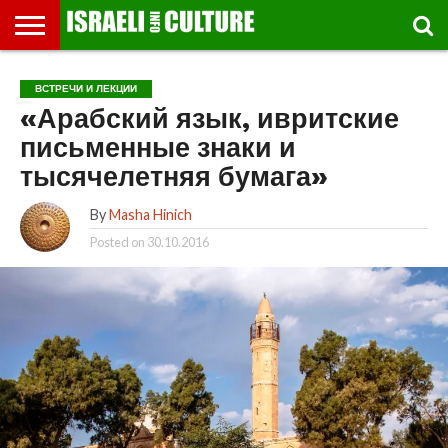
ВЫСТАВКИ
МУЗЕИ
СТРАНА
ТЕАТР
КНИГИ.
МУЗЫКА
РЕЛИГИЯ/
ДВИЖЕНИЕ
ДЕТИ
МАРШРУТЫ
ВИДЕО-
ВПЕЧАТЛЕНИЯ
ВСТРЕЧИ
ИНТЕРВЬЮ
КИНО
TEL
ВСТРЕЧИ И ЛЕКЦИИ
ФЕСТИВАЛЕЙ
ТЕКСТЫ
ИСТОРИЯ
ВЫХОДНОГО
ПРОГУЛЬЩИКА
РЕЧИ
И
AVIV
«Арабский язык, ивритские
ДНЯ
ЛЕКЦИИ
GLOBAL
письменные знаки и
тысячелетняя бумага»
By
Masha Hinich
Posted on
30.10.2016