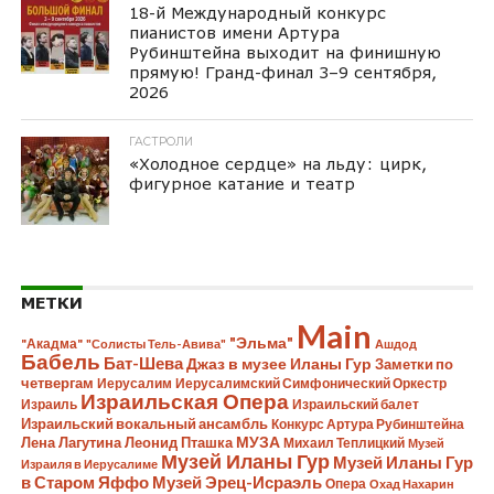
18-й Международный конкурс
пианистов имени Артура
Рубинштейна выходит на финишную
прямую! Гранд-финал 3–9 сентября,
2026
ГАСТРОЛИ
«Холодное сердце» на льду: цирк,
фигурное катание и театр
МЕТКИ
Main
"Эльма"
"Акадма"
"Солисты Тель-Авива"
Ашдод
Бабель
Бат-Шева
Джаз в музее Иланы Гур
Заметки по
четвергам
Иерусалим
Иерусалимский Симфонический Оркестр
Израильская Опера
Израиль
Израильский балет
Израильский вокальный ансамбль
Конкурс Артура Рубинштейна
Лена Лагутина
Леонид Пташка
МУЗА
Михаил Теплицкий
Музей
Музей Иланы Гур
Музей Иланы Гур
Израиля в Иерусалиме
в Старом Яффо
Музей Эрец-Исраэль
Опера
Охад Нахарин