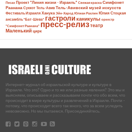
Симфонет
Проект "Линия жизни - Израиль"
Песах
Свежая краска
Раанана
Тель-Авивский музей искусств
Суккот
Тель-Авив
Ханука
Юлия Стоцкая
Фестиваль Израиля
Эйн-Харод
Юлиан Рахлин
гастроли
каникулы
ансамбль "Бат-Шева"
оркестр
пресс-релиз
театр
"Симфонет Раанана"
Маленький
цирк
Интернет-журнал об израильской культуре и культуре в
Израиле. Что это? Одно и то же или разные явления? Это мы и
выясняем, описываем и рассказываем почти что обо всем, что
происходит в мире культуры и развлечений в Израиле. Почти -
потому, что происходит всего так много, что за всем уследить
невозможно. Но мы пытаемся. Присоединяйтесь.