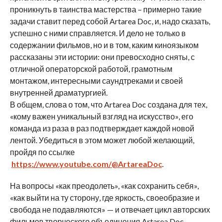
проникнуть в таинства мастерства – примерно такие
задачи ставит перед собой Artarea Doc, и, надо сказать,
успешно с ними справляется. И дело не только в
содержании фильмов, но и в том, каким киноязыком
рассказаны эти истории: они превосходно сняты, с
отличной операторской работой, грамотным
монтажом, интересными саундтреками и своей
внутренней драматургией.
В общем, слова о том, что Artarea Doc создана для тех,
«кому важен уникальный взгляд на искусство», его
команда из раза в раз подтверждает каждой новой
лентой. Убедиться в этом может любой желающий,
пройдя по ссылке
https://www.youtube.com/@ArtareaDoc
.
На вопросы «как преодолеть», «как сохранить себя»,
«как выйти на ту сторону, где яркость, своеобразие и
свобода не подавляются» — и отвечает цикл авторских
фильмов творческого объединения Artarea Doc,