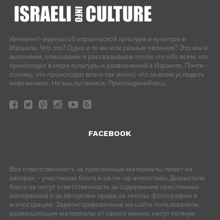
Интернет-журнал об израильской культуре и культуре в
Израиле. Что это? Одно и то же или разные явления? Это мы и
выясняем, описываем и рассказываем почти что обо всем, что
происходит в мире культуры и развлечений в Израиле. Почти -
потому, что происходит всего так много, что за всем уследить
невозможно. Но мы пытаемся. Присоединяйтесь.
FACEBOOK
Вся ответственность за присланные материалы лежит на
авторах – участниках блога и на пи-ар агентствах. Держатели
блога не несут ответственность за содержание присланных
материалов и за авторские права на тексты, фотографии и
иллюстрации. Зарегистрированные на сайте пользователи,
размещающие материалы от своего имени, несут полную