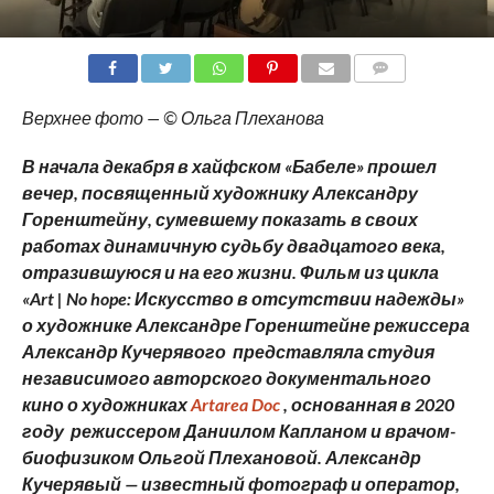
COMMENTS
Верхнее фото — © Ольга Плеханова
В начала декабря в хайфском «Бабеле» прошел
вечер, посвященный художнику Александру
Горенштейну, сумевшему показать в своих
работах динамичную судьбу двадцатого века,
отразившуюся и на его жизни. Фильм из цикла
«Art | No hope
:
Искусство в отсутствии надежды»
о художнике Александре Горенштейне
р
ежиссер
а
Александр Кучеряв
ого
представляла студия
независимого авторского документального
кино о художниках
Artarea Doc
, основанная в 2020
году режиссером Даниилом Капланом и врачом-
биофизиком Ольгой Плехановой. Александр
Кучерявый — известный фотограф и оператор,