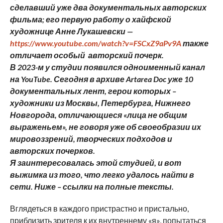
сделавший уже два документальных авторских
фильма; его первую работу о хайфской
художнице Анне Лукашевски —
https://www.youtube.com/watch?v=FSCxZ9aPv9A
также
отличает особый авторский почерк.
В 2023-м у студии появился одноименный канал
на YouTube. Сегодня в архиве Artarea Doc уже 10
документальных лент, герои которых –
художники из Москвы, Петербурга, Нижнего
Новгорода, отличающиеся «лица не общим
выраженьем», не говоря уже об своеобразии их
мировоззрений, творческих подходов и
авторских почерков.
Я заинтересовалась этой студией, и вот
выжимка из того, что легко удалось найти в
сети. Ниже – ссылки на полные тексты.
Вглядеться в каждого пристрастно и пристально,
приблизить зрителя к их внутреннему «я», попытаться