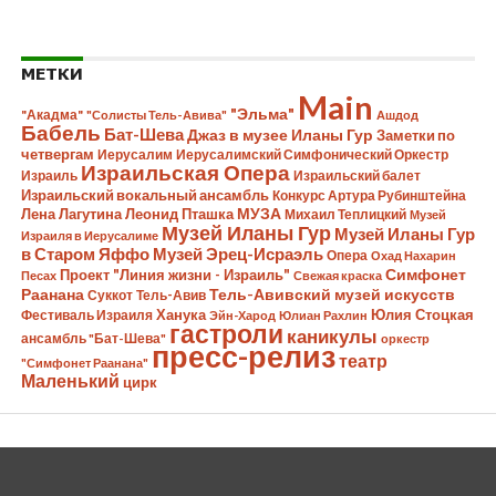
МЕТКИ
Main
"Эльма"
"Акадма"
"Солисты Тель-Авива"
Ашдод
Бабель
Бат-Шева
Джаз в музее Иланы Гур
Заметки по
четвергам
Иерусалим
Иерусалимский Симфонический Оркестр
Израильская Опера
Израиль
Израильский балет
Израильский вокальный ансамбль
Конкурс Артура Рубинштейна
Лена Лагутина
Леонид Пташка
МУЗА
Михаил Теплицкий
Музей
Музей Иланы Гур
Музей Иланы Гур
Израиля в Иерусалиме
в Старом Яффо
Музей Эрец-Исраэль
Опера
Охад Нахарин
Симфонет
Проект "Линия жизни - Израиль"
Песах
Свежая краска
Раанана
Тель-Авивский музей искусств
Суккот
Тель-Авив
Ханука
Юлия Стоцкая
Фестиваль Израиля
Эйн-Харод
Юлиан Рахлин
гастроли
каникулы
ансамбль "Бат-Шева"
оркестр
пресс-релиз
театр
"Симфонет Раанана"
Маленький
цирк