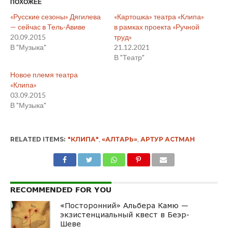
ПОХОЖЕЕ
«Русские сезоны» Дягилева
«Картошка» театра «Клипа»
— сейчас в Тель-Авиве
в рамках проекта «Ручной
20.09.2015
труд»
В "Музыка"
21.12.2021
В "Театр"
Новое племя театра
«Клипа»
03.09.2015
В "Музыка"
RELATED ITEMS:
"КЛИПА"
,
«АЛТАРЬ»
,
АРТУР АСТМАН
RECOMMENDED FOR YOU
«Посторонний» Альбера Камю —
экзистенциальный квест в Беэр-
Шеве