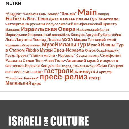
МЕТКИ
Main
"Эльма"
"Акадма"
"Солисты Тель-Авива"
Ашдод
Бабель
Бат-Шева
Джаз в музее Иланы Гур
Заметки по
четвергам
Иерусалим
Иерусалимский Симфонический Оркестр
Израильская Опера
Израиль
Израильский балет
Израильский вокальный ансамбль
Конкурс Артура Рубинштейна
Лена Лагутина
Леонид Пташка
МУЗА
Михаил Теплицкий
Музей
Музей Иланы Гур
Музей Иланы Гур
Израиля в Иерусалиме
в Старом Яффо
Музей Эрец-Исраэль
Опера
Охад Нахарин
Симфонет
Проект "Линия жизни - Израиль"
Песах
Свежая краска
Раанана
Тель-Авивский музей искусств
Суккот
Тель-Авив
Ханука
Юлия Стоцкая
Фестиваль Израиля
Эйн-Харод
Юлиан Рахлин
гастроли
каникулы
ансамбль "Бат-Шева"
оркестр
пресс-релиз
театр
"Симфонет Раанана"
Маленький
цирк