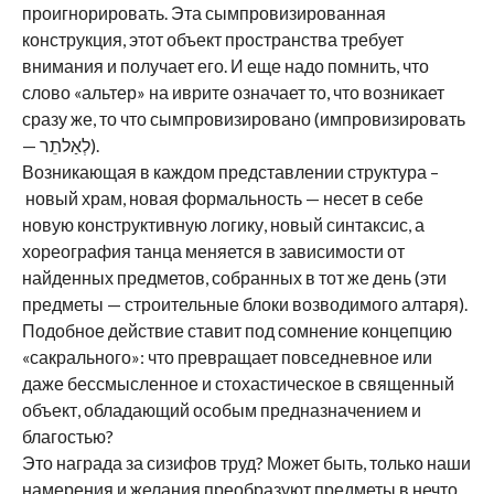
проигнорировать. Эта сымпровизированная
конструкция, этот объект пространства требует
внимания и получает его. И еще надо помнить, что
слово «альтер» на иврите означает то, что возникает
сразу же, то что сымпровизировано (импровизировать
— לְאַלתֵר).
Возникающая в каждом представлении структура –
новый храм, новая формальность — несет в себе
новую конструктивную логику, новый синтаксис, а
хореография танца меняется в зависимости от
найденных предметов, собранных в тот же день (эти
предметы — строительные блоки возводимого алтаря).
Подобное действие ставит под сомнение концепцию
«сакрального»: что превращает повседневное или
даже бессмысленное и стохастическое в священный
объект, обладающий особым предназначением и
благостью?
Это награда за сизифов труд? Может быть, только наши
намерения и желания преобразуют предметы в нечто