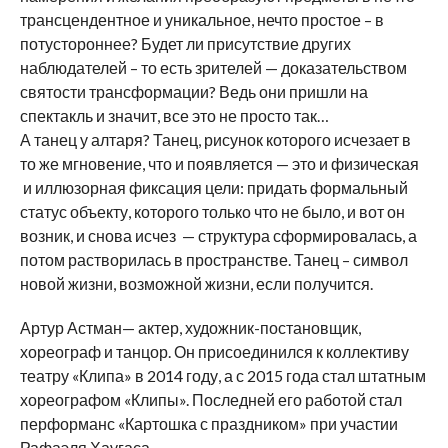
трансцендентное и уникальное, нечто простое – в
потустороннее? Будет ли присутствие других
наблюдателей – то есть зрителей — доказательством
святости трансформации? Ведь они пришли на
спектакль и значит, все это не просто так…
А танец у алтаря? Танец, рисунок которого исчезает в
то же мгновение, что и появляется — это и физическая
и иллюзорная фиксация цели: придать формальный
статус объекту, которого только что не было, и вот он
возник, и снова исчез — структура сформировалась, а
потом растворилась в пространстве. Танец – символ
новой жизни, возможной жизни, если получится.
Артур Астман— актер, художник-постановщик,
хореограф и танцор. Он присоединился к коллективу
театру «Клипа» в 2014 году, а с 2015 года стал штатным
хореографом «Клипы». Последней его работой стал
перформанс «Картошка с праздником» при участии
Рафаэля Хаугаса.