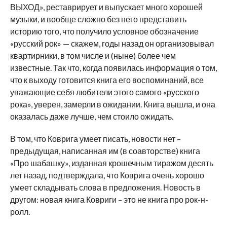
ВЫХОД», реставрирует и выпускает много хорошей
музыки, и вообще сложно без него представить
историю того, что получило условное обозначение
«русский рок» — скажем, годы назад он организовывал
квартирники, в том числе и (ныне) более чем
известные. Так что, когда появилась информация о том,
что к выходу готовится книга его воспоминаний, все
уважающие себя любители этого самого «русского
рока», уверен, замерли в ожидании. Книга вышла, и она
оказалась даже лучше, чем стоило ожидать.
В том, что Коврига умеет писать, новости нет –
предыдущая, написанная им (в соавторстве) книга
«Про шабашку», изданная крошечным тиражом десять
лет назад, подтверждала, что Коврига очень хорошо
умеет складывать слова в предложения. Новость в
другом: новая книга Ковриги – это не книга про рок-н-
ролл.