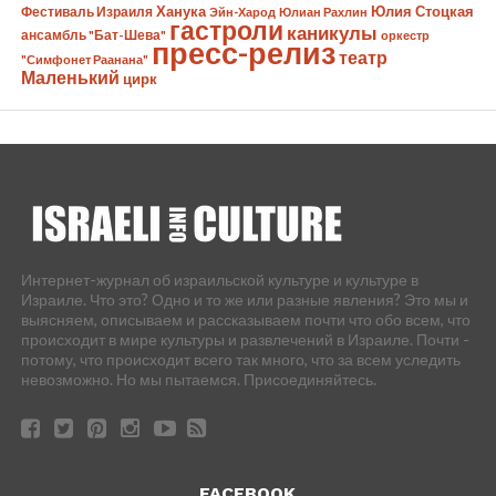
Ханука
Юлия Стоцкая
Фестиваль Израиля
Эйн-Харод
Юлиан Рахлин
гастроли
каникулы
ансамбль "Бат-Шева"
оркестр
пресс-релиз
театр
"Симфонет Раанана"
Маленький
цирк
Интернет-журнал об израильской культуре и культуре в
Израиле. Что это? Одно и то же или разные явления? Это мы и
выясняем, описываем и рассказываем почти что обо всем, что
происходит в мире культуры и развлечений в Израиле. Почти -
потому, что происходит всего так много, что за всем уследить
невозможно. Но мы пытаемся. Присоединяйтесь.
FACEBOOK