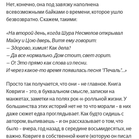
Нет, конечно, она под завязку наполнена
всевозможными байками о времени, которое ушло
безвозвратно. Скажем, такими:
«На второй день, когда Шура Несмелов открывал
Майку и Цою дверь, Витя ему говорит:
— Здорово, химия! Как дела?
— Да все нормально. Дом стоит, свет горит.
— О! Это прямо как слова из песни.
И через какое-то время появилась песня “Печаль”…»
Просто так получается, что они – не главное. Книга
Ковриги – это, в буквальном смысле, записки на
манжетах, заметки на полях рок-н-ролльной жизни. У
большинства этих историй нет не то что морали – в них
даже сюжет едва проглядывает. Как будто сидишь с
автором, выпиваешь – и он рассказывает о том, что
было – вчера, год назад, в середине восьмидесятых, не
важно. Ковриге в собственной книге (которую он писал