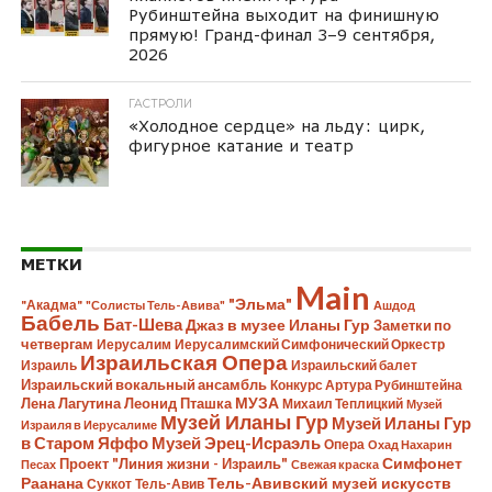
Рубинштейна выходит на финишную
прямую! Гранд-финал 3–9 сентября,
2026
ГАСТРОЛИ
«Холодное сердце» на льду: цирк,
фигурное катание и театр
МЕТКИ
Main
"Эльма"
"Акадма"
"Солисты Тель-Авива"
Ашдод
Бабель
Бат-Шева
Джаз в музее Иланы Гур
Заметки по
четвергам
Иерусалим
Иерусалимский Симфонический Оркестр
Израильская Опера
Израиль
Израильский балет
Израильский вокальный ансамбль
Конкурс Артура Рубинштейна
Лена Лагутина
Леонид Пташка
МУЗА
Михаил Теплицкий
Музей
Музей Иланы Гур
Музей Иланы Гур
Израиля в Иерусалиме
в Старом Яффо
Музей Эрец-Исраэль
Опера
Охад Нахарин
Симфонет
Проект "Линия жизни - Израиль"
Песах
Свежая краска
Раанана
Тель-Авивский музей искусств
Суккот
Тель-Авив