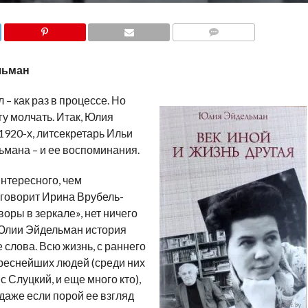
COMMENTS
льман
л – как раз в процессе. Но
огу молчать. Итак, Юлия
920-х, литсекретарь Ильи
ьмана – и ее воспоминания.
интересного, чем
 говорит Ирина Врубель-
воры в зеркале», нет ничего
 Юлии Эйдельман история
слова. Всю жизнь, с раннего
ереснейших людей (среди них
с Слуцкий, и еще много кто),
 даже если порой ее взгляд