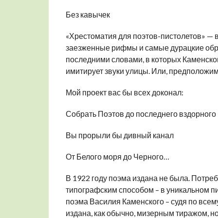
Без кавычек
«Хрестоматия для поэтов-пистолетов» — 
заезженные рифмы и самые дурацкие обра
последними словами, в которых Каменског
имитирует звуки улицы. Или, предположим
Мой проект вас бы всех доконал:
Собрать Поэтов до последнего вздорного 
Вы прорыли бы дивный канал
От Белого моря до Черного…
В 1922 году поэма издана не была. Потреб
типографским способом – в уникальном п
поэма Василия Каменского – судя по всем
издана, как обычно, мизерным тиражом, 