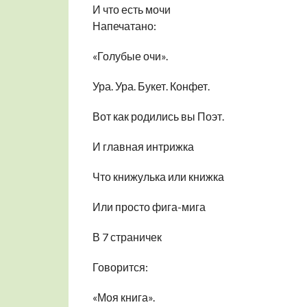
И что есть мочи
Напечатано:
«Голубые очи».
Ура. Ура. Букет. Конфет.
Вот как родились вы Поэт.
И главная интрижка
Что книжулька или книжка
Или просто фига-мига
В 7 страничек
Говорится:
«Моя книга».