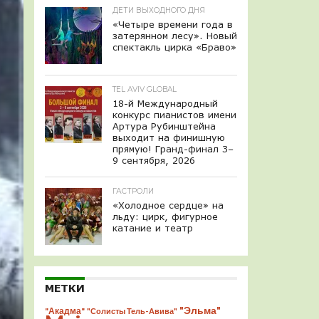
ДЕТИ ВЫХОДНОГО ДНЯ
«Четыре времени года в
затерянном лесу». Новый
спектакль цирка «Браво»
TEL AVIV GLOBAL
18-й Международный
конкурс пианистов имени
Артура Рубинштейна
выходит на финишную
прямую! Гранд-финал 3–
9 сентября, 2026
ГАСТРОЛИ
«Холодное сердце» на
льду: цирк, фигурное
катание и театр
МЕТКИ
"Эльма"
"Акадма"
"Солисты Тель-Авива"