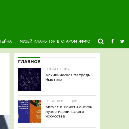
ТЕЙНА
МУЗЕЙ ИЛАНЫ ГУР В СТАРОМ ЯФФО
НОВОСТИ
К
ГЛАВНОЕ
ВПЕЧАТЛЕНИЯ
Алхимическая тетрадь
Ньютона
ВСТРЕЧИ И ЛЕКЦИИ
Август в Рамат-Ганском
музее израильского
искусства