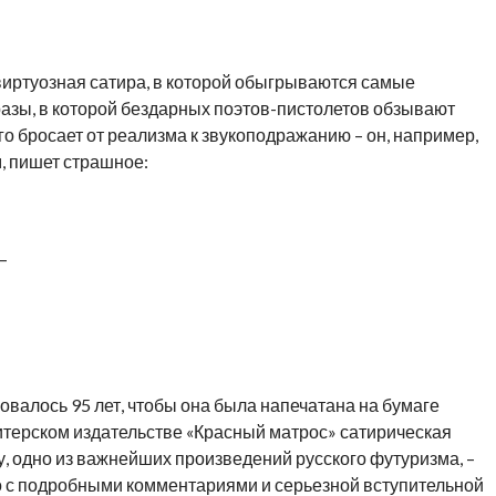
виртуозная сатира, в которой обыгрываются самые
зы, в которой бездарных поэтов-пистолетов обзывают
о бросает от реализма к звукоподражанию – он, например,
, пишет страшное:
–
овалось 95 лет, чтобы она была напечатана на бумаге
итерском издательстве «Красный матрос» сатирическая
у, одно из важнейших произведений русского футуризма, –
но с подробными комментариями и серьезной вступительной