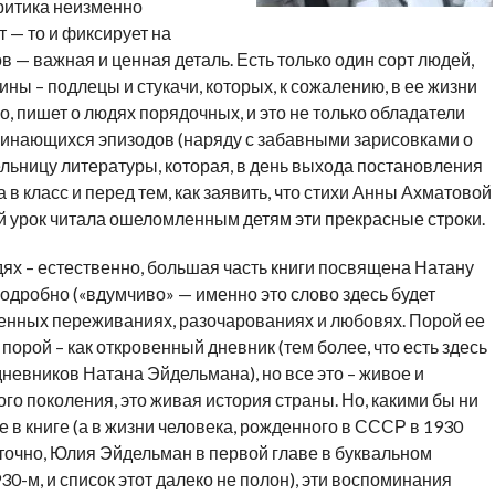
критика неизменно
т — то и фиксирует на
ов — важная и ценная деталь. Есть только один сорт людей,
ы – подлецы и стукачи, которых, к сожалению, в ее жизни
о, пишет о людях порядочных, и это не только обладатели
инающихся эпизодов (наряду с забавными зарисовками о
ельницу литературы, которая, в день выхода постановления
 в класс и перед тем, как заявить, что стихи Анны Ахматовой
й урок читала ошеломленным детям эти прекрасные строки.
ях – естественно, большая часть книги посвящена Натану
подробно («вдумчиво» — именно это слово здесь будет
твенных переживаниях, разочарованиях и любовях. Порой ее
порой – как откровенный дневник (тем более, что есть здесь
дневников Натана Эйдельмана), но все это – живое и
о поколения, это живая история страны. Но, какими бы ни
в книге (а в жизни человека, рожденного в СССР в 1930
аточно, Юлия Эйдельман в первой главе в буквальном
30-м, и список этот далеко не полон), эти воспоминания