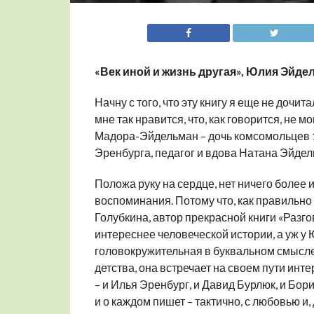
«Век иной и жизнь другая», Юлия Эйде
Начну с того, что эту книгу я еще не дочита
мне так нравится, что, как говорится, не м
Мадора-Эйдельман – дочь комсомольцев 1
Эренбурга, педагог и вдова Натана Эйдел
Положа руку на сердце, нет ничего более 
воспоминания. Потому что, как правильно
Голубкина, автор прекрасной книги «Разго
интереснее человеческой истории, а уж у
головокружительная в буквальном смысле 
детства, она встречает на своем пути инт
– и Илья Эренбург, и Давид Бурлюк, и Бори
и о каждом пишет – тактично, с любовью и,