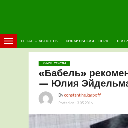
О НАС – ABOUT US
ИЗРАИЛЬСКАЯ ОПЕРА
ТЕАТ
КНИГИ. ТЕКСТЫ
«Бабель» рекомен
— Юлия Эйдельма
By
constantine.karpoff
Posted on
13.05.2016