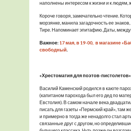
наполнены интересом к жизни и к людям, 
Короче говоря, замечательно чтение. Котор
морзянке, манила загадочность ее знаков, 
Тире. Напоминает эпитафию. Даты, между 
Важное:
17 мая, в 19-00, в магазине «
свободный
.
«Хрестоматия для поэтов-пистолетов»
Василий Каменский родился в каюте паро
(капитаном парохода был его дед по мате
Евстолия). В самом начале века двадцат
писать для газеты «Пермский край», там 
и примерно в тогда же ненадолго стал арт
связанные друг с другом, но определивш
будущего классика. Чуть позже он возглав