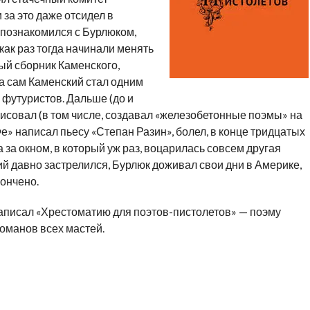
за это даже отсидел в
е познакомился с Бурлюком,
ак раз тогда начинали менять
вый сборник Каменского,
 а сам Каменский стал одним
 футуристов. Дальше (до и
рисовал (в том числе, создавал «железобетонные поэмы» на
е» написал пьесу «Степан Разин», болел, в конце тридцатых
а за окном, в который уж раз, воцарилась совсем другая
й давно застрелился, Бурлюк доживал свои дни в Америке,
ончено.
аписал «Хрестоматию для поэтов-пистолетов» — поэму
оманов всех мастей.