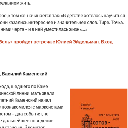
желанием жить.
ое, к том же, начинается так: «В детстве хотелось научиться
они казались интереснее и значительнее слов. Тире. Точка.
ними черта – и в ней уместилась жизнь…»
Бабель» пройдет встреча с Юлией Эйдельман. Вход
, Василий Каменский
хода, шедшего по Каме
ринской линии, мать звали
илетний Каменский начал
же познакомился с марксистами
истом – два события, не
ие дальнейшее поведение
ил стачечный комитет