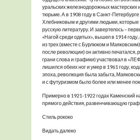
уральских железнодорожных мастерских и 
тюрьме. А в 1908 году в Санкт-Петербург
Хлебниковым и другими людьми, которые к
русскую литературу. И завертелось – пер
«Нагой среди одетых», вышел в 1914 году,
из трех (вместе с Бурлюком и Маяковским)
после революции) он активно печатался, 
грани слова и графики) участвовал в «ЛЕФ
лишился обеих ног и умер в 1961 году, код
эпоха, революция была забыта, Маяковски
и с футуризмом было более или менее пок
Примерно в 1921-1922 годах Каменский н
прямого действия, развенчивающую граф
Стиль рококо
Видать далеко