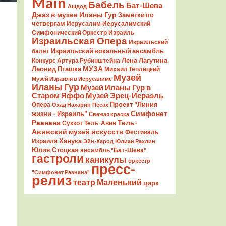
Main
Бабель
Бат-Шева
Ашдод
Джаз в музее Иланы Гур
Заметки по
четвергам
Иерусалим
Иерусалимский
Симфонический Оркестр
Израиль
Израильская Опера
Израильский
Израильский вокальный ансамбль
балет
Лена Лагутина
Конкурс Артура Рубинштейна
Леонид Пташка
МУЗА
Михаил Теплицкий
Музей
Музей Израиля в Иерусалиме
Иланы Гур
Музей Иланы Гур в
Старом Яффо
Музей Эрец-Исраэль
Проект "Линия
Опера
Охад Нахарин
Песах
Симфонет
жизни - Израиль"
Свежая краска
Раанана
Тель-
Суккот
Тель-Авив
Авивский музей искусств
Фестиваль
Ханука
Израиля
Эйн-Харод
Юлиан Рахлин
Юлия Стоцкая
ансамбль "Бат-Шева"
гастроли
каникулы
оркестр
пресс-
"Симфонет Раанана"
релиз
театр Маленький
цирк