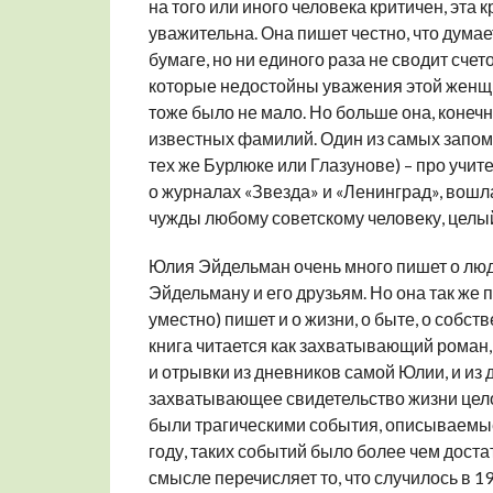
на того или иного человека критичен, эта 
уважительна. Она пишет честно, что думае
бумаге, но ни единого раза не сводит счет
которые недостойны уважения этой женщин
тоже было не мало. Но больше она, конечн
известных фамилий. Один из самых запом
тех же Бурлюке или Глазунове) – про учит
о журналах «Звезда» и «Ленинград», вошла
чужды любому советскому человеку, целы
Юлия Эйдельман очень много пишет о люд
Эйдельману и его друзьям. Но она так же 
уместно) пишет и о жизни, о быте, о собс
книга читается как захватывающий роман, 
и отрывки из дневников самой Юлии, и из 
захватывающее свидетельство жизни целог
были трагическими события, описываемые 
году, таких событий было более чем дост
смысле перечисляет то, что случилось в 19