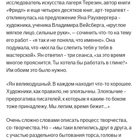
исследователь искусства лагеря Терезин, автор книги
«Фридл» и еще четырех десятков книг, арт-терапевт –
откликнулась на предложение Яна Раухвергера –
художника, ученика Владимира Вейсберга, «круглое
мягкое лицо, сильные руки», — сочинить что-то на тему
его работ – «я так и не поняла, что именно». Она
подумала, что «могла бы слепить тебя у тебя в
мастерской». Ян ответил – три сеанса, «за это время
многое прояснится. Ты хотела бы работать в глине?»
Им обоим это было нужно.
«Ян великодушный. В каждом находит что-то хорошее.
Художники, как правило, не злоязычны. Злоязычие –
прерогатива писателей, к которым я каким-то боком
тоже принадлежу. Мы лепим, время бежит…»
Очень сложно словами описать процесс творчества,
со-творчества. Но – «мы таки влепились друг в друга, а
с участью раздельного бытования торса, головы и