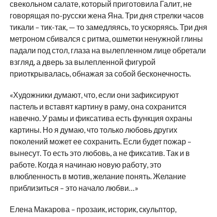
свекольном салате, который приготовила Галит, не
говорящая по-русски жена Яна. Три дня стрелки часов
тикали – тик-так, — то замедляясь, то ускоряясь. Три дня
метроном сбивался с ритма, ошметки ненужной глины
падали под стол, глаза на вылепленном лице обретали
взгляд, а дверь за вылепленной фигурой
приоткрывалась, обнажая за собой бесконечность.
«Художники думают, что, если они зафиксируют
пастель и вставят картину в раму, она сохранится
навечно. У рамы и фиксатива есть функция охраны
картины. Но я думаю, что только любовь других
поколений может ее сохранить. Если будет пожар –
вынесут. То есть это любовь, а не фиксатив. Так и в
работе. Когда я начинаю новую работу, это
влюбленность в мотив, желание понять. Желание
приблизиться – это начало любви…»
Елена Макарова – прозаик, историк, скульптор,