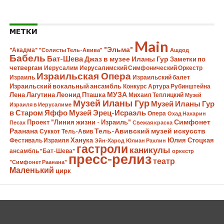
МЕТКИ
Main
"Эльма"
"Акадма"
"Солисты Тель-Авива"
Ашдод
Бабель
Бат-Шева
Джаз в музее Иланы Гур
Заметки по
четвергам
Иерусалим
Иерусалимский Симфонический Оркестр
Израильская Опера
Израиль
Израильский балет
Израильский вокальный ансамбль
Конкурс Артура Рубинштейна
Лена Лагутина
Леонид Пташка
МУЗА
Михаил Теплицкий
Музей
Музей Иланы Гур
Музей Иланы Гур
Израиля в Иерусалиме
в Старом Яффо
Музей Эрец-Исраэль
Опера
Охад Нахарин
Симфонет
Проект "Линия жизни - Израиль"
Песах
Свежая краска
Раанана
Тель-Авивский музей искусств
Суккот
Тель-Авив
Ханука
Юлия Стоцкая
Фестиваль Израиля
Эйн-Харод
Юлиан Рахлин
гастроли
каникулы
ансамбль "Бат-Шева"
оркестр
пресс-релиз
театр
"Симфонет Раанана"
Маленький
цирк