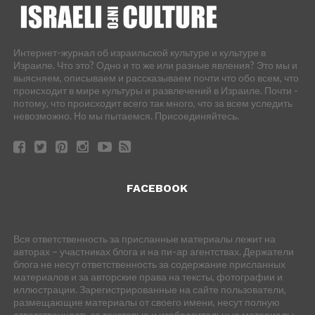
Интернет-журнал об израильской культуре и культуре в
Израиле. Что это? Одно и то же или разные явления? Это мы и
выясняем, описываем и рассказываем почти что обо всем, что
происходит в мире культуры и развлечений в Израиле. Почти -
потому, что происходит всего так много, что за всем уследить
невозможно. Но мы пытаемся. Присоединяйтесь.
FACEBOOK
Вся ответственность за присланные материалы лежит на
авторах – участниках блога и на пи-ар агентствах. Держатели
блога не несут ответственность за содержание присланных
материалов и за авторские права на тексты, фотографии и
иллюстрации. Зарегистрированные на сайте пользователи,
размещающие материалы от своего имени, несут полную
ответственность за текстовые и изобразительные материалы –