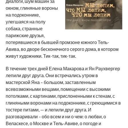
диалоги, шум машин за
окном, глиняные вороны
на подоконнике,
улегшаяся на полу
собака, странные
парижские друзья,
потерявшиеся в бывшей промзоне южного Тель-
Авива, во дворе бесконечного серого дома, в котором
живут художники. Тик-так, тик-так.
В течение трех дней Елена Макарова и Ян Раухвергер
лепили друг друга. Они встречались утром в
мастерской Яна – большом, заставленным
всевозможными вещами, помещении с высокими
потолками, с картинами, прислоненными к стенам, с
глиняными воронами на подоконнике, с греющимися в
тостере питами, — и лепили друг друга. И
разговаривали – обо всем и ни о чем: о любви, о
Веласкесе, о Москве и Тель-Авиве, о погоде и