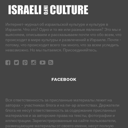
Интернет-журнал об израильской культуре и культуре в
Израиле. Что это? Одно и то же или разные явления? Это мы и
выясняем, описываем и рассказываем почти что обо всем, что
происходит в мире культуры и развлечений в Израиле. Почти -
потому, что происходит всего так много, что за всем уследить
невозможно. Но мы пытаемся. Присоединяйтесь.
FACEBOOK
Вся ответственность за присланные материалы лежит на
авторах – участниках блога и на пи-ар агентствах. Держатели
блога не несут ответственность за содержание присланных
материалов и за авторские права на тексты, фотографии и
иллюстрации. Зарегистрированные на сайте пользователи,
размещающие материалы от своего имени, несут полную