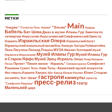
МЕТКИ
Main
"Эльма"
"Акадма"
"Солисты Тель-Авива"
Ашдод
Бабель
Бат-Шева
Джаз в музее Иланы Гур
Заметки по
четвергам
Иерусалим
Иерусалимский Симфонический Оркестр
Израильская Опера
Израиль
Израильский балет
Израильский вокальный ансамбль
Конкурс Артура Рубинштейна
Лена Лагутина
Леонид Пташка
МУЗА
Михаил Теплицкий
Музей
Музей Иланы Гур
Музей Иланы Гур
Израиля в Иерусалиме
в Старом Яффо
Музей Эрец-Исраэль
Опера
Охад Нахарин
Симфонет
Проект "Линия жизни - Израиль"
Песах
Свежая краска
Раанана
Тель-Авивский музей искусств
Суккот
Тель-Авив
Ханука
Юлия Стоцкая
Фестиваль Израиля
Эйн-Харод
Юлиан Рахлин
гастроли
каникулы
ансамбль "Бат-Шева"
оркестр
пресс-релиз
театр
"Симфонет Раанана"
Маленький
цирк