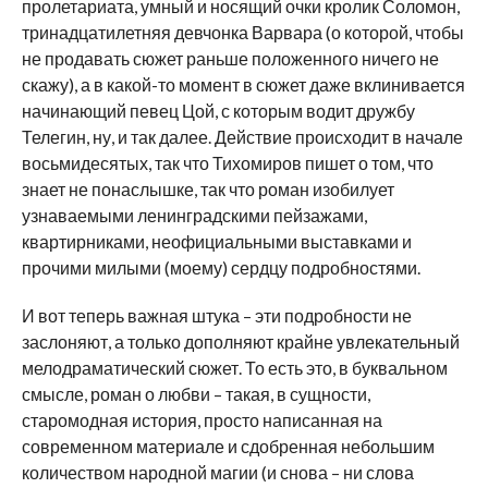
пролетариата, умный и носящий очки кролик Соломон,
тринадцатилетняя девчонка Варвара (о которой, чтобы
не продавать сюжет раньше положенного ничего не
скажу), а в какой-то момент в сюжет даже вклинивается
начинающий певец Цой, с которым водит дружбу
Телегин, ну, и так далее. Действие происходит в начале
восьмидесятых, так что Тихомиров пишет о том, что
знает не понаслышке, так что роман изобилует
узнаваемыми ленинградскими пейзажами,
квартирниками, неофициальными выставками и
прочими милыми (моему) сердцу подробностями.
И вот теперь важная штука – эти подробности не
заслоняют, а только дополняют крайне увлекательный
мелодраматический сюжет. То есть это, в буквальном
смысле, роман о любви – такая, в сущности,
старомодная история, просто написанная на
современном материале и сдобренная небольшим
количеством народной магии (и снова – ни слова