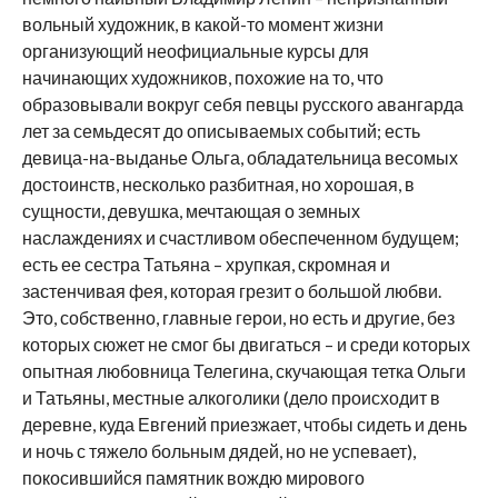
вольный художник, в какой-то момент жизни
организующий неофициальные курсы для
начинающих художников, похожие на то, что
образовывали вокруг себя певцы русского авангарда
лет за семьдесят до описываемых событий; есть
девица-на-выданье Ольга, обладательница весомых
достоинств, несколько разбитная, но хорошая, в
сущности, девушка, мечтающая о земных
наслаждениях и счастливом обеспеченном будущем;
есть ее сестра Татьяна – хрупкая, скромная и
застенчивая фея, которая грезит о большой любви.
Это, собственно, главные герои, но есть и другие, без
которых сюжет не смог бы двигаться – и среди которых
опытная любовница Телегина, скучающая тетка Ольги
и Татьяны, местные алкоголики (дело происходит в
деревне, куда Евгений приезжает, чтобы сидеть и день
и ночь с тяжело больным дядей, но не успевает),
покосившийся памятник вождю мирового