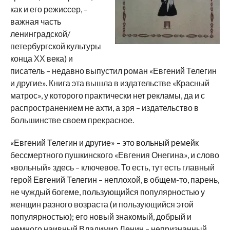
как и его режиссер, –
важная часть
ленинградской/
петербургской культуры
конца ХХ века) и
писатель – недавно выпустил роман «Евгений Телегин
и другие». Книга эта вышла в издательстве «Красный
матрос», у которого практически нет рекламы, да и с
распространением не ахти, а зря – издательство в
большинстве своем прекрасное.
«Евгений Телегин и другие» – это вольный ремейк
бессмертного пушкинского «Евгения Онегина», и слово
«вольный» здесь – ключевое. То есть, тут есть главный
герой Евгений Телегин – неплохой, в общем-то, парень,
не чуждый богеме, пользующийся популярностью у
женщин разного возраста (и пользующийся этой
популярностью); его новый знакомый, добрый и
немного наивный Владимир Ленин – непризнанный