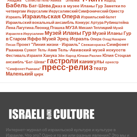
"Акадма"
"Солисты Тель-Авива"
Ашдод
Бабель
Бат-Шева
Джаз в музее Иланы Гур
Заметки по
четвергам
Иерусалим
Иерусалимский Симфонический Оркестр
Израильская Опера
Израиль
Израильский балет
Израильский вокальный ансамбль
Конкурс Артура Рубинштейна
Лена Лагутина
Леонид Пташка
МУЗА
Михаил Теплицкий
Музей
Музей Иланы Гур
Музей Иланы Гур
Израиля в Иерусалиме
в Старом Яффо
Музей Эрец-Исраэль
Опера
Охад Нахарин
Симфонет
Проект "Линия жизни - Израиль"
Песах
Свежая краска
Раанана
Тель-Авивский музей искусств
Суккот
Тель-Авив
Ханука
Юлия Стоцкая
Фестиваль Израиля
Эйн-Харод
Юлиан Рахлин
гастроли
каникулы
ансамбль "Бат-Шева"
оркестр
пресс-релиз
театр
"Симфонет Раанана"
Маленький
цирк
Интернет-журнал об израильской культуре и культуре в
Израиле. Что это? Одно и то же или разные явления? Это мы и