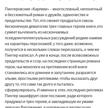
Пинтеровские «Карлики» – многословный, непонятный
и бессюжетный роман о дружбе, одиночестве и
предательстве. Тот, кто сможет продраться сквозь
бесконечную демагогию трех главных героев книги, кто
сумеет вычленить из нескончаемых
псевдоинтеллектуальных рассуждений редкие намеки
на характеры персонажей, у того даже, возможно,
получится в нескольких словах пересказать, о чем же
Пинтер написал. А уже в конце, после всевозможных
предательств и ссор, на последних страницах романа
герои, чьи монологи на протяжении всей книги
становились все длиннее и запутаннее, разразятся
злыми, яростными репликами, чтобы высказать друг
другу то, что сами так долго и пытались
сформулировать. И именно в этих, последних репликах
Пинтер зашифрует свое послание, ради которого
придумал и трех героев, и завладевшую их умами
девушку Вирджинию, и чудовищных вездесущих