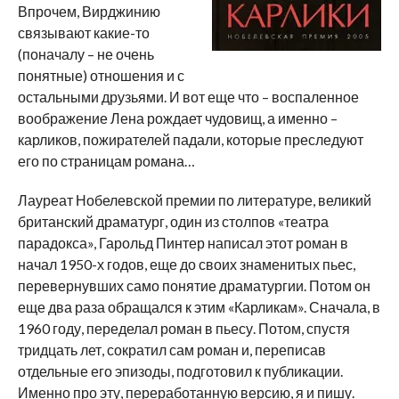
Впрочем, Вирджинию
связывают какие-то
(поначалу – не очень
понятные) отношения и с
остальными друзьями. И вот еще что – воспаленное
воображение Лена рождает чудовищ, а именно –
карликов, пожирателей падали, которые преследуют
его по страницам романа…
Лауреат Нобелевской премии по литературе, великий
британский драматург, один из столпов «театра
парадокса», Гарольд Пинтер написал этот роман в
начал 1950-х годов, еще до своих знаменитых пьес,
перевернувших само понятие драматургии. Потом он
еще два раза обращался к этим «Карликам». Сначала, в
1960 году, переделал роман в пьесу. Потом, спустя
тридцать лет, сократил сам роман и, переписав
отдельные его эпизоды, подготовил к публикации.
Именно про эту, переработанную версию, я и пишу.