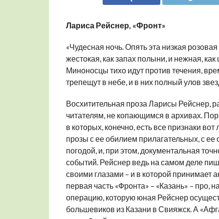
Лариса Рейснер, «Фронт»
«Чудесная ночь. Опять эта низкая розовая
жестокая, как запах полыни, и нежная, как
Миноносцы тихо идут против течения, время
трепещут в небе, и в них полный улов зве
Восхитительная проза Ларисы Рейснер, р
читателям, не копающимся в архивах. По
в которых, конечно, есть все признаки во
прозы с ее обилием прилагательных, с е
погодой, и, при этом, документальная точ
событий. Рейснер ведь на самом деле пиш
своими глазами – и в которой принимает а
первая часть «Фронта» – «Казань» – про,
операцию, которую юная Рейснер осущест
большевиков из Казани в Свияжск. А «Афг