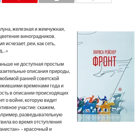
COMMENTS
 луна, железная и жемчужная,
 цветение виноградников.
 исчезает, реи, как сеть,
зд…»
аньше не доступная простым
разительные описания природы,
т любимой ранней советской
е ожившими временами года и
ность в описании происходящих
ет о войне, которую видит
ктивное участие: скажем,
 например, разведывательную
вила во время отступления
анистан» – красочный и