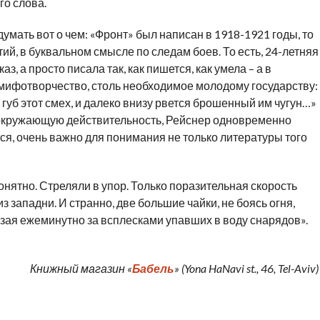
го слова.
умать вот о чем: «Фронт» был написан в 1918-1921 годы, то
ий, в буквальном смысле по следам боев. То есть, 24-летняя
, а просто писала так, как пишется, как умела – а в
ифотворчество, столь необходимое молодому государству:
 губ этот смех, и далеко внизу рвется брошенный им чугун…»
окружающую действительность, Рейснер одновременно
ется, очень важно для понимания не только литературы того
понятно. Стреляли в упор. Только поразительная скорость
з западни. И странно, две большие чайки, не боясь огня,
езая ежеминутно за всплесками упавших в воду снарядов».
Книжный магазин «
Бабель
» (Yona HaNavi st., 46, Tel-Aviv)