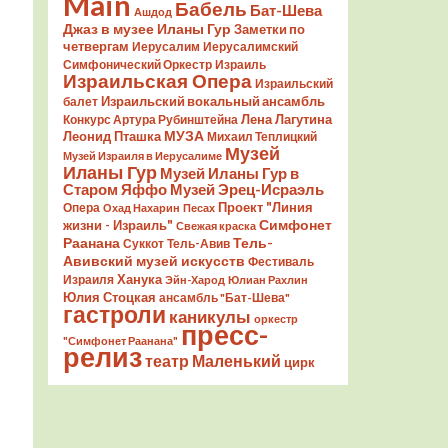
Main
Бабель
Бат-Шева
Ашдод
Джаз в музее Иланы Гур
Заметки по
четвергам
Иерусалим
Иерусалимский
Симфонический Оркестр
Израиль
Израильская Опера
Израильский
Израильский вокальный ансамбль
балет
Лена Лагутина
Конкурс Артура Рубинштейна
Леонид Пташка
МУЗА
Михаил Теплицкий
Музей
Музей Израиля в Иерусалиме
Иланы Гур
Музей Иланы Гур в
Старом Яффо
Музей Эрец-Исраэль
Проект "Линия
Опера
Охад Нахарин
Песах
Симфонет
жизни - Израиль"
Свежая краска
Раанана
Тель-
Суккот
Тель-Авив
Авивский музей искусств
Фестиваль
Ханука
Израиля
Эйн-Харод
Юлиан Рахлин
Юлия Стоцкая
ансамбль "Бат-Шева"
гастроли
каникулы
оркестр
пресс-
"Симфонет Раанана"
релиз
театр Маленький
цирк