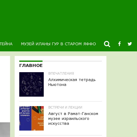
ТЕЙНА
МУЗЕЙ ИЛАНЫ ГУР В СТАРОМ ЯФФО
НОВОСТИ
К
ГЛАВНОЕ
ВПЕЧАТЛЕНИЯ
Алхимическая тетрадь
Ньютона
ВСТРЕЧИ И ЛЕКЦИИ
Август в Рамат-Ганском
музее израильского
искусства