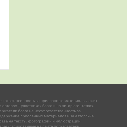
ся ответственность за присланные материалы лежит
а авторах – участниках блога и на пи-ар агентствах.
ержатели блога не несут ответственность за
одержание присланных материалов и за авторские
рава на тексты, фотографии и иллюстрации.
арегистрированные на сайте пользователи,