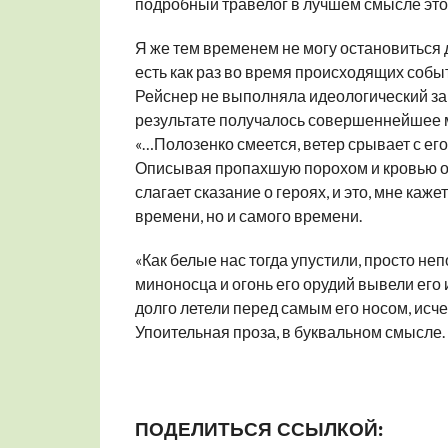
подробный травелог в лучшем смысле это
Я же тем временем не могу остановиться д
есть как раз во время происходящих событ
Рейснер не выполняла идеологический заказ
результате получалось совершеннейшее м
«…Полозенко смеется, ветер срывает с его
Описывая пропахшую порохом и кровью 
слагает сказание о героях, и это, мне каж
времени, но и самого времени.
«Как белые нас тогда упустили, просто не
миноносца и огонь его орудий вывели его и
долго летели перед самым его носом, исч
Упоительная проза, в буквальном смысле.
ПОДЕЛИТЬСЯ ССЫЛКОЙ: