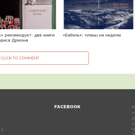
ь» рекомендует: две книги
«Бабель»: планы на неделю
ориса Дрюона
CLICK TO COMMENT
FACEBOOK
В
н
Д
с
п
 в
З