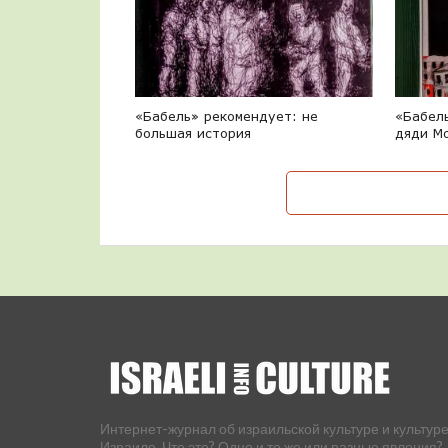
«Бабель» рекомендует: не
«Бабел
большая история
дяди М
Интернет-журнал об израильской культуре и культуре
Израиле. Что это? Одно и то же или разные явления?