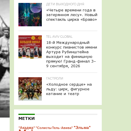
ДЕТИ ВЫХОДНОГО ДНЯ
«Четыре времени года в
затерянном лесу». Новый
спектакль цирка «Браво»
TEL AVIV GLOBAL
18-й Международный
конкурс пианистов имени
Артура Рубинштейна
выходит на финишную
прямую! Гранд-финал 3–
9 сентября, 2026
ГАСТРОЛИ
«Холодное сердце» на
льду: цирк, фигурное
катание и театр
МЕТКИ
"Эльма"
"Акадма"
"Солисты Тель-Авива"