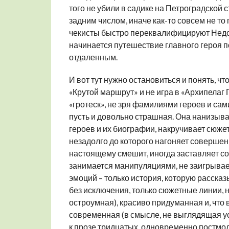
того не убили в садике на Петроградской 
задним числом, иначе как-то совсем не то
чекисты быстро переквалифицируют Недокв
начинается путешествие главного героя п
отдаленным.
И вот тут нужно остановиться и понять, ч
«Крутой маршрут» и не игра в «Архипелаг
«гротеск», не зря фамилиями героев и сами
пусть и довольно страшная. Она нанизыв
героев и их биографии, накручивает сюжет
незадолго до которого нагоняет совершенн
настоящему смешит, иногда заставляет сод
занимается манипуляциями, не заигрывает
эмоций – только история, которую расска
без исключения, только сюжетные линии, н
остроумная), красиво придуманная и, что 
современная (в смысле, не выглядящая у
к прозе тридцатых, одновременно постмод