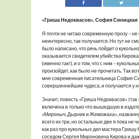
«Гриша Недоквасов», София Синицкая
Я почти не читаю современную прозу – не 
неинтересно, так получается. Но тут не см
было написано, что речь пойдет о кукольн
оказывается свидетелем убийства Кирова 
(именно так!), и о том, что с ним – куколь
произойдет, как было не прочитать. Так вот
мне современная писательница София Си
совершеннейшие чудеса, и полу
чается у н
Значит, повесть «Гриша Недоквасов» (так 
включена в только что вышедшую в издате
«Мироныч, Дырник и Жеможаха», названную
всего их три, но остальные две я пока не чи
как раз про кукольных дел мастера Гришу
соседом Сергея Мироновича Кирова и даж