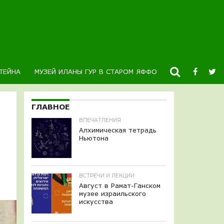
ТЕЙНА
МУЗЕЙ ИЛАНЫ ГУР В СТАРОМ ЯФФО
НОВОСТИ
К
ГЛАВНОЕ
ВПЕЧАТЛЕНИЯ
Алхимическая тетрадь
Ньютона
ВСТРЕЧИ И ЛЕКЦИИ
Август в Рамат-Ганском
музее израильского
искусства