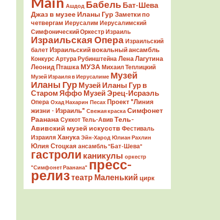
Main
Бабель
Бат-Шева
Ашдод
Джаз в музее Иланы Гур
Заметки по
четвергам
Иерусалим
Иерусалимский
Симфонический Оркестр
Израиль
Израильская Опера
Израильский
Израильский вокальный ансамбль
балет
Лена Лагутина
Конкурс Артура Рубинштейна
Леонид Пташка
МУЗА
Михаил Теплицкий
Музей
Музей Израиля в Иерусалиме
Иланы Гур
Музей Иланы Гур в
Старом Яффо
Музей Эрец-Исраэль
Проект "Линия
Опера
Охад Нахарин
Песах
Симфонет
жизни - Израиль"
Свежая краска
Раанана
Тель-
Суккот
Тель-Авив
Авивский музей искусств
Фестиваль
Ханука
Израиля
Эйн-Харод
Юлиан Рахлин
Юлия Стоцкая
ансамбль "Бат-Шева"
гастроли
каникулы
оркестр
пресс-
"Симфонет Раанана"
релиз
театр Маленький
цирк