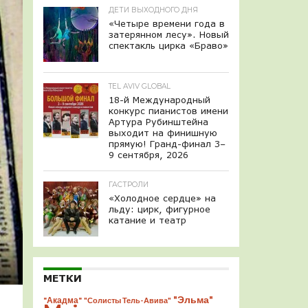
ДЕТИ ВЫХОДНОГО ДНЯ
«Четыре времени года в
затерянном лесу». Новый
спектакль цирка «Браво»
TEL AVIV GLOBAL
18-й Международный
конкурс пианистов имени
Артура Рубинштейна
выходит на финишную
прямую! Гранд-финал 3–
9 сентября, 2026
ГАСТРОЛИ
«Холодное сердце» на
льду: цирк, фигурное
катание и театр
МЕТКИ
"Эльма"
"Акадма"
"Солисты Тель-Авива"