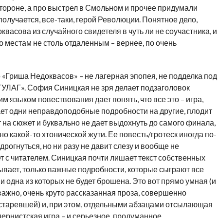
стороне, а про выстрел в Смольном и прочее придумали
 получается, все-таки, герой Революции. Понятное дело,
асова из случайного свидетеля в чуть ли не соучастника, и
о местам не столь отдаленным – вернее, по очень
то «Гриша Недоквасов» – не лагерная эпопея, не подделка под
 ГУЛАГ». София Синицкая не зря делает подзаголовок
м языком повествования дает понять, что все это – игра,
ает одни неправдоподобные подробности на другие, плодит
 на сюжет и буквально не дает выдохнуть до самого финала,
о какой-то хтонической жути. Ее повесть/гротеск иногда по-
рогнуться, но ни разу не давит слезу и вообще не
 с читателем. Синицкая почти лишает текст собственных
зывает, только важные подробности, которые сыграют все
и одна из которых не будет брошена. Это вот прямо умная (и
важно, очень круто рассказанная проза, совершенно
старевшей) и, при этом, отдельными абзацами отсылающая
ернистская игра – и серьезное, продуманное