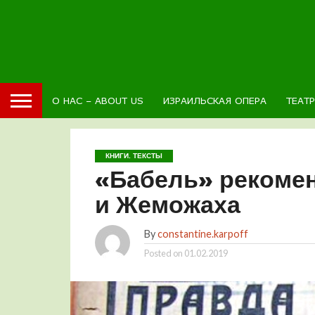
О НАС – ABOUT US
ИЗРАИЛЬСКАЯ ОПЕРА
ТЕАТ
КНИГИ. ТЕКСТЫ
«Бабель» рекоме
и Жеможаха
By
constantine.karpoff
Posted on
01.02.2019