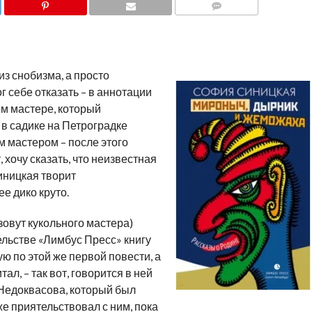
COMMENTS
из снобизма, а просто
ог себе отказать – в аннотации
ом мастере, который
в садике на Петроградке
ным мастером – после этого
, хочу сказать, что неизвестная
ницкая творит
ее дико круто.
зовут кукольного мастера)
льстве «Лимбус Пресс» книгу
 по этой же первой повести, а
тал, – так вот, говорится в ней
 Недоквасова, который был
е приятельствовал с ним, пока