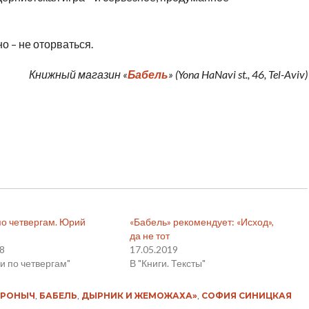
о – не оторваться.
Книжный магазин «
Бабель
» (Yona HaNavi st., 46, Tel-Aviv)
по четвергам. Юрий
«Бабель» рекомендует: «Исход»,
да не тот
18
17.05.2019
и по четвергам"
В "Книги. Тексты"
ИРОНЫЧ
,
БАБЕЛЬ
,
ДЫРНИК И ЖЕМОЖАХА»
,
СОФИЯ СИНИЦКАЯ