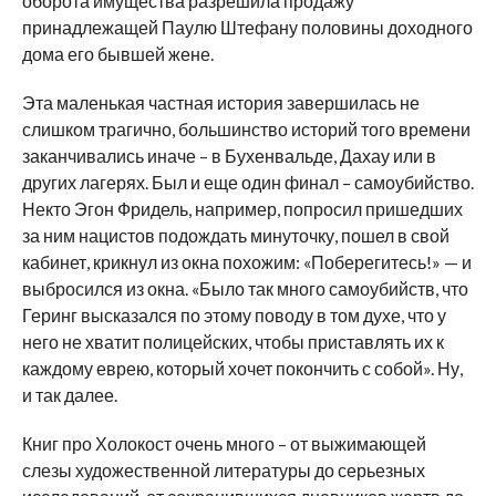
оборота имущества разрешила продажу
принадлежащей Паулю Штефану половины доходного
дома его бывшей жене.
Эта маленькая частная история завершилась не
слишком трагично, большинство историй того времени
заканчивались иначе – в Бухенвальде, Дахау или в
других лагерях. Был и еще один финал – самоубийство.
Некто Эгон Фридель, например, попросил пришедших
за ним нацистов подождать минуточку, пошел в свой
кабинет, крикнул из окна похожим: «Поберегитесь!» — и
выбросился из окна. «Было так много самоубийств, что
Геринг высказался по этому поводу в том духе, что у
него не хватит полицейских, чтобы приставлять их к
каждому еврею, который хочет покончить с собой». Ну,
и так далее.
Книг про Холокост очень много – от выжимающей
слезы художественной литературы до серьезных