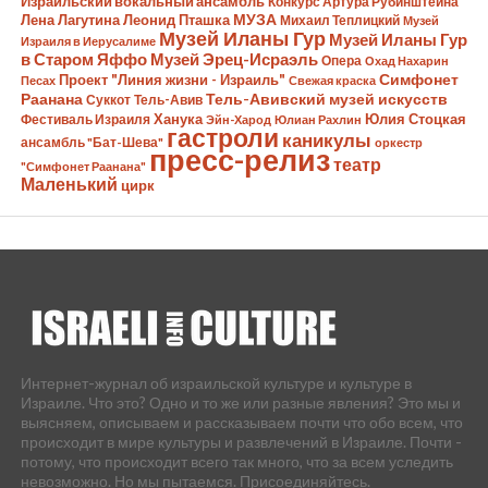
Израильский вокальный ансамбль
Конкурс Артура Рубинштейна
Лена Лагутина
Леонид Пташка
МУЗА
Михаил Теплицкий
Музей
Музей Иланы Гур
Музей Иланы Гур
Израиля в Иерусалиме
в Старом Яффо
Музей Эрец-Исраэль
Опера
Охад Нахарин
Симфонет
Проект "Линия жизни - Израиль"
Песах
Свежая краска
Раанана
Тель-Авивский музей искусств
Суккот
Тель-Авив
Ханука
Юлия Стоцкая
Фестиваль Израиля
Эйн-Харод
Юлиан Рахлин
гастроли
каникулы
ансамбль "Бат-Шева"
оркестр
пресс-релиз
театр
"Симфонет Раанана"
Маленький
цирк
Интернет-журнал об израильской культуре и культуре в
Израиле. Что это? Одно и то же или разные явления? Это мы и
выясняем, описываем и рассказываем почти что обо всем, что
происходит в мире культуры и развлечений в Израиле. Почти -
потому, что происходит всего так много, что за всем уследить
невозможно. Но мы пытаемся. Присоединяйтесь.