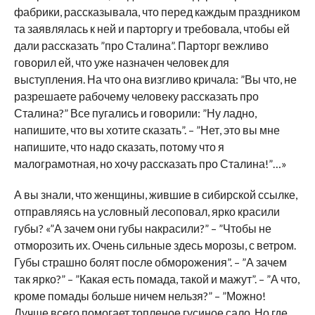
фабрики, рассказывала, что перед каждым праздником
та заявлялась к ней и парторгу и требовала, чтобы ей
дали рассказать ”про Сталина”. Парторг вежливо
говорил ей, что уже назначен человек для
выступления. На что она визгливо кричала: ”Вы что, не
разрешаете рабочему человеку рассказать про
Сталина?” Все пугались и говорили: ”Ну ладно,
напишите, что вы хотите сказать”. – ”Нет, это вы мне
напишите, что надо сказать, потому что я
малограмотная, но хочу рассказать про Сталина!”…»
А вы знали, что женщины, жившие в сибирской ссылке,
отправляясь на условный лесоповал, ярко красили
губы? «”А зачем они губы накрасили?” – ”Чтобы не
отморозить их. Очень сильные здесь морозы, с ветром.
Губы страшно болят после обморожения”. – ”А зачем
так ярко?” – ”Какая есть помада, такой и мажут”. – ”А что,
кроме помады больше ничем нельзя?” – ”Можно!
Лучше всего помогает топленое гусиное сало. Но где