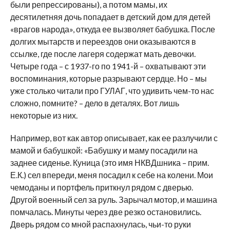
были репрессированы), а потом мамы, их
десятилетняя дочь попадает в детский дом для детей
«врагов народа», откуда ее вызволяет бабушка. После
долгих мытарств и переездов они оказываются в
ссылке, где после лагеря содержат мать девочки.
Четыре года – с 1937-го по 1941-й – охватывают эти
воспоминания, которые разрывают сердце. Но – мы
уже столько читали про ГУЛАГ, что удивить чем-то нас
сложно, помните? – дело в деталях. Вот лишь
некоторые из них.
Например, вот как автор описывает, как ее разлучили с
мамой и бабушкой: «Бабушку и маму посадили на
заднее сиденье. Куница (это имя НКВДшника – прим.
Е.К.) сел впереди, меня посадил к себе на колени. Мои
чемоданы и портфель приткнул рядом с дверью.
Другой военный сел за руль. Зарычал мотор, и машина
помчалась. Минуты через две резко остановились.
Дверь рядом со мной распахнулась, чьи-то руки