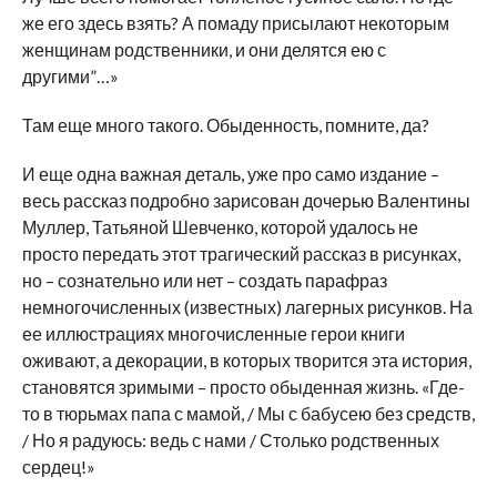
же его здесь взять? А помаду присылают некоторым
женщинам родственники, и они делятся ею с
другими”…»
Там еще много такого. Обыденность, помните, да?
И еще одна важная деталь, уже про само издание –
весь рассказ подробно зарисован дочерью Валентины
Муллер, Татьяной Шевченко, которой удалось не
просто передать этот трагический рассказ в рисунках,
но – сознательно или нет – создать парафраз
немногочисленных (известных) лагерных рисунков. На
ее иллюстрациях многочисленные герои книги
оживают, а декорации, в которых творится эта история,
становятся зримыми – просто обыденная жизнь. «Где-
то в тюрьмах папа с мамой, / Мы с бабусею без средств,
/ Но я радуюсь: ведь с нами / Столько родственных
сердец!»