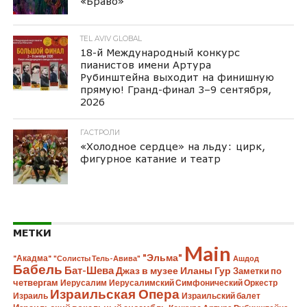
«Браво»
TEL AVIV GLOBAL
18-й Международный конкурс
пианистов имени Артура
Рубинштейна выходит на финишную
прямую! Гранд-финал 3–9 сентября,
2026
ГАСТРОЛИ
«Холодное сердце» на льду: цирк,
фигурное катание и театр
МЕТКИ
Main
"Эльма"
"Акадма"
"Солисты Тель-Авива"
Ашдод
Бабель
Бат-Шева
Джаз в музее Иланы Гур
Заметки по
четвергам
Иерусалим
Иерусалимский Симфонический Оркестр
Израильская Опера
Израиль
Израильский балет