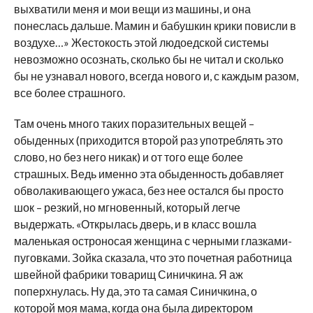
выхватили меня и мои вещи из машины, и она
понеслась дальше. Мамин и бабушкин крики повисли в
воздухе…» Жестокость этой людоедской системы
невозможно осознать, сколько бы не читал и сколько
бы не узнавал нового, всегда нового и, с каждым разом,
все более страшного.
Там очень много таких поразительных вещей –
обыденных (приходится второй раз употреблять это
слово, но без него никак) и от того еще более
страшных. Ведь именно эта обыденность добавляет
обволакивающего ужаса, без нее остался бы просто
шок – резкий, но мгновенный, который легче
выдержать. «Открылась дверь, и в класс вошла
маленькая остроносая женщина с черными глазками-
пуговками. Зойка сказала, что это почетная работница
швейной фабрики товарищ Синичкина. Я аж
поперхнулась. Ну да, это та самая Синичкина, о
которой моя мама, когда она была директором