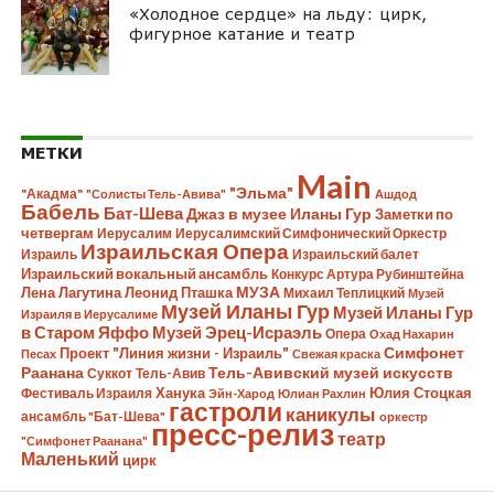
«Холодное сердце» на льду: цирк,
фигурное катание и театр
МЕТКИ
Main
"Эльма"
"Акадма"
"Солисты Тель-Авива"
Ашдод
Бабель
Бат-Шева
Джаз в музее Иланы Гур
Заметки по
четвергам
Иерусалим
Иерусалимский Симфонический Оркестр
Израильская Опера
Израиль
Израильский балет
Израильский вокальный ансамбль
Конкурс Артура Рубинштейна
Лена Лагутина
Леонид Пташка
МУЗА
Михаил Теплицкий
Музей
Музей Иланы Гур
Музей Иланы Гур
Израиля в Иерусалиме
в Старом Яффо
Музей Эрец-Исраэль
Опера
Охад Нахарин
Симфонет
Проект "Линия жизни - Израиль"
Песах
Свежая краска
Раанана
Тель-Авивский музей искусств
Суккот
Тель-Авив
Ханука
Юлия Стоцкая
Фестиваль Израиля
Эйн-Харод
Юлиан Рахлин
гастроли
каникулы
ансамбль "Бат-Шева"
оркестр
пресс-релиз
театр
"Симфонет Раанана"
Маленький
цирк