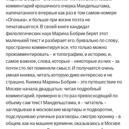
комментарий крошечного очерка Мандельштама,
напечатанного впервые как раз в том самом номере
«Огонька», и больше при жизни поэта не
печатавшегося. В своей книге кандидат
филологических наук Марина Бобрик берет этот
маленький текст и разбирает его, буквально по слову,
пространно комментируя все, что только можно
прокомментировать – и топографию, и историю, и,
самое важное, слова, которые – некоторые из них – за
почти сто лет поменяли смысл. И получается очень
умная книжка, читать которую дико интересно и не
страшно. Книжка Марины Бобрик – это путешествие по
Москве начала двадцатых: читая подробный
комментарий, примерно в сто раз превосходящий по
объему сам текст Мандельштама, я – читатель –
заглядываю в московские квартиры и подворотни,
подслушиваю уличные разговоры, смотрю хронику – в
общем, как на машине времени, оказываюсь в Москве