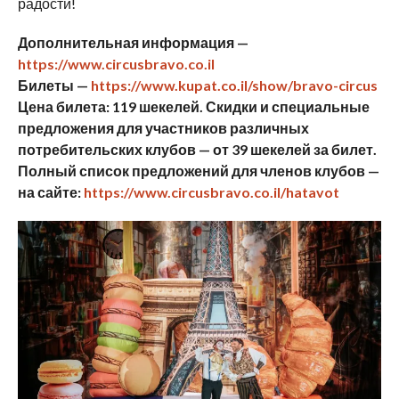
радости!
Дополнительная информация —
https://www.circusbravo.co.il
Билеты —
https://www.kupat.co.il/show/bravo-circus
Цена билета: 119 шекелей. Скидки и специальные
предложения для участников различных
потребительских клубов — от 39 шекелей за билет.
Полный список предложений для членов клубов —
на сайте:
https://www.circusbravo.co.il/hatavot