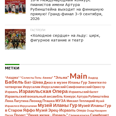
пианистов имени Артура
Рубинштейна выходит на финишную
прямую! Гранд-финал 3–9 сентября,
2026
ГАСТРОЛИ
«Холодное сердце» на льду: цирк,
фигурное катание и театр
МЕТКИ
Main
"Эльма"
"Акадма"
"Солисты Тель-Авива"
Ашдод
Бабель
Бат-Шева
Джаз в музее Иланы Гур
Заметки по
четвергам
Иерусалим
Иерусалимский Симфонический Оркестр
Израильская Опера
Израиль
Израильский балет
Израильский вокальный ансамбль
Конкурс Артура Рубинштейна
Лена Лагутина
Леонид Пташка
МУЗА
Михаил Теплицкий
Музей
Музей Иланы Гур
Музей Иланы Гур
Израиля в Иерусалиме
в Старом Яффо
Музей Эрец-Исраэль
Опера
Охад Нахарин
Симфонет
Проект "Линия жизни - Израиль"
Песах
Свежая краска