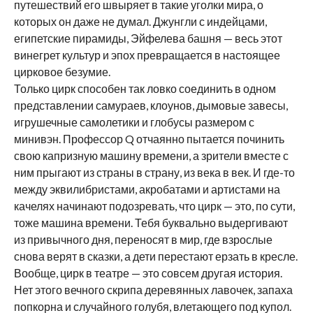
путешествий его швыряет в такие уголки мира, о
которых он даже не думал. Джунгли с индейцами,
египетские пирамиды, Эйфелева башня — весь этот
винегрет культур и эпох превращается в настоящее
цирковое безумие.
Только цирк способен так ловко соединить в одном
представлении самураев, клоунов, дымовые завесы,
игрушечные самолетики и глобусы размером с
минивэн. Профессор Q отчаянно пытается починить
свою капризную машину времени, а зрители вместе с
ним прыгают из страны в страну, из века в век. И где-то
между эквилибристами, акробатами и артистами на
качелях начинают подозревать, что цирк — это, по сути,
тоже машина времени. Тебя буквально выдергивают
из привычного дня, переносят в мир, где взрослые
снова верят в сказки, а дети перестают ерзать в кресле.
Вообще, цирк в театре — это совсем другая история.
Нет этого вечного скрипа деревянных лавочек, запаха
попкорна и случайного голубя, влетающего под купол.