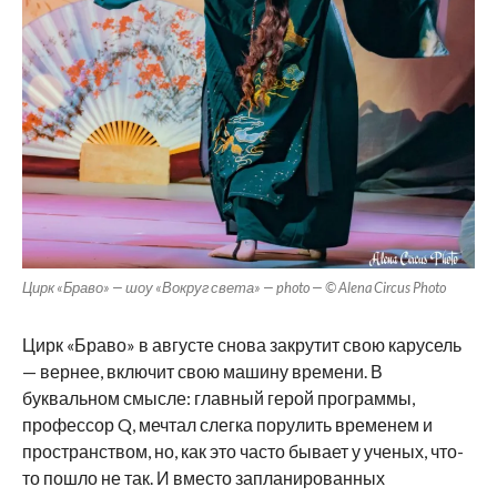
Цирк «Браво» — шоу «Вокруг света» — photo — © Alena Circus Photo
Цирк «Браво» в августе снова закрутит свою карусель
— вернее, включит свою машину времени. В
буквальном смысле: главный герой программы,
профессор Q, мечтал слегка порулить временем и
пространством, но, как это часто бывает у ученых, что-
то пошло не так. И вместо запланированных