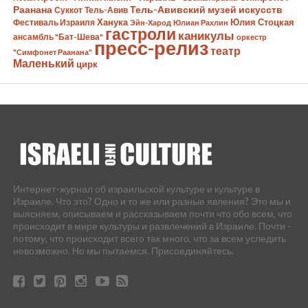
Раанана
Тель-Авивский музей искусств
Суккот
Тель-Авив
Ханука
Юлия Стоцкая
Фестиваль Израиля
Эйн-Харод
Юлиан Рахлин
гастроли
каникулы
ансамбль "Бат-Шева"
оркестр
пресс-релиз
театр
"Симфонет Раанана"
Маленький
цирк
Интернет-журнал об израильской культуре и культуре в
Израиле. Что это? Одно и то же или разные явления? Это мы и
выясняем, описываем и рассказываем почти что обо всем, что
происходит в мире культуры и развлечений в Израиле. Почти -
потому, что происходит всего так много, что за всем уследить
невозможно. Но мы пытаемся. Присоединяйтесь.