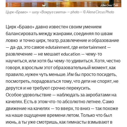
Цирк «Браво» — шоу «Вокруг света» — photo — © Alena Circus Photo
Цирк «Браво» давно известен своим умением
балансировать между жанрами, соединяя по швам
ловко и точно цирк, театр, развлечение и образование
— да-да, это самое edutainment, где entertainment —
развлечение — не мешает education — чему-то
научиться, или хотя бы чему-то удивиться. Хотя, честно
говоря, взрослым этот образовательный момент, как
правило, нужен чуть меньше. Им бы просто посидеть,
посмотреть, порадоваться тому, что дети не спорят, не
дерутся и не требуют срочно перекусить.
Особое удовольствие — наблюдать за акробатами на
качелях. Есть в этом что-то абсолютно летнее. Само
движение на качелях — то вверх, то вниз — так похоже
на наше ощущение времени летом. Только что был
июнь, а ты уже смотришь, как гимнасты взмывают в