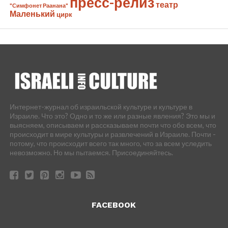
пресс-релиз
театр
"Симфонет Раанана"
Маленький
цирк
Интернет-журнал об израильской культуре и культуре в
Израиле. Что это? Одно и то же или разные явления? Это мы и
выясняем, описываем и рассказываем почти что обо всем, что
происходит в мире культуры и развлечений в Израиле. Почти -
потому, что происходит всего так много, что за всем уследить
невозможно. Но мы пытаемся. Присоединяйтесь.
FACEBOOK