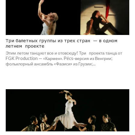
Три балетных группы из трех стран — в одном
летнем проекте
Этим летом танцуют все и отовсюду! Три проекта танца от
FGK Production — «Кармен». Pécs-версия из Венгрии;
фольклорный ансамбль «Фазиси» из Грузии;...