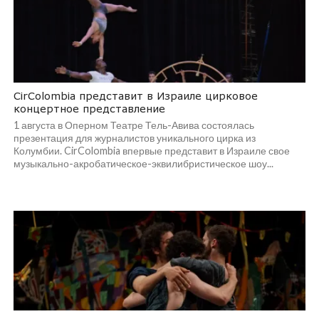
CirColombia представит в Израиле цирковое
концертное представление
1 августа в Оперном Театре Тель-Авива состоялась
презентация для журналистов уникального цирка из
Колумбии. CirColombia впервые представит в Израиле свое
музыкально-акробатическое-эквилибристическое шоу...