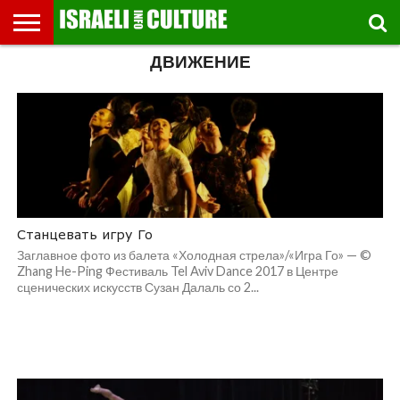
ДВИЖЕНИЕ
ВЫСТАВКИ
МУЗЕИ
СТРАНА
ТЕАТР
КНИГИ.
МУЗЫКА
РЕЛИГИЯ/
ДВИЖЕНИЕ
ДЕТИ
МАРШРУТЫ
ВИДЕО-
ВПЕЧАТЛЕНИЯ
ВСТРЕЧИ
ИНТЕРВЬЮ
КИНО
TEL
ФЕСТИВАЛЕЙ
ТЕКСТЫ
ИСТОРИЯ
ВЫХОДНОГО
ПРОГУЛЬЩИКА
РЕЧИ
И
AVIV
ДНЯ
ЛЕКЦИИ
GLOBAL
Станцевать игру Го
Заглавное фото из балета «Холодная стрела»/«Игра Го» — ©
Zhang He-Ping Фестиваль Tel Aviv Dance 2017 в Центре
сценических искусств Сузан Далаль со 2...