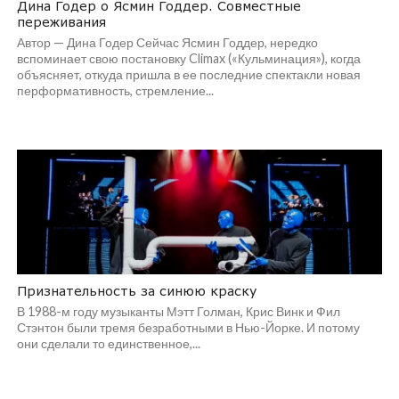
Дина Годер о Ясмин Годдер. Совместные
переживания
Автор — Дина Годер Сейчас Ясмин Годдер, нередко
вспоминает свою постановку Climax («Кульминация»), когда
объясняет, откуда пришла в ее последние спектакли новая
перформативность, стремление...
Признательность за синюю краску
В 1988-м году музыканты Мэтт Голман, Крис Винк и Фил
Стэнтон были тремя безработными в Нью-Йорке. И потому
они сделали то единственное,...