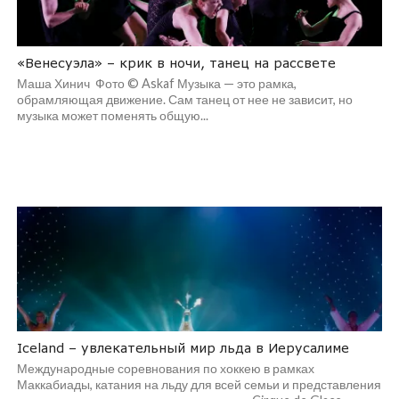
«Венесуэла» – крик в ночи, танец на рассвете
Маша Хинич Фото © Askaf Музыка — это рамка,
обрамляющая движение. Сам танец от нее не зависит, но
музыка может поменять общую...
Iceland – увлекательный мир льда в Иерусалиме
Международные соревнования по хоккею в рамках
Маккабиады, катания на льду для всей семьи и представления