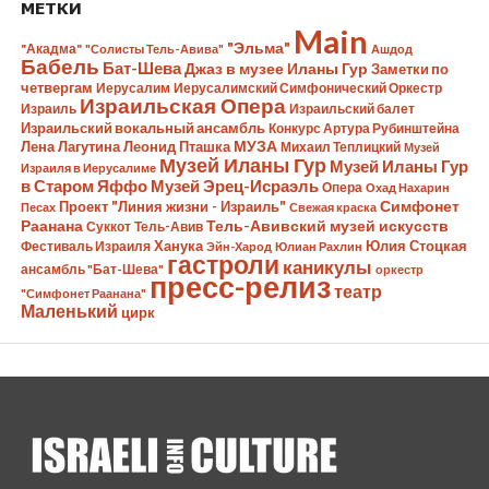
МЕТКИ
Main
"Эльма"
"Акадма"
"Солисты Тель-Авива"
Ашдод
Бабель
Бат-Шева
Джаз в музее Иланы Гур
Заметки по
четвергам
Иерусалим
Иерусалимский Симфонический Оркестр
Израильская Опера
Израиль
Израильский балет
Израильский вокальный ансамбль
Конкурс Артура Рубинштейна
Лена Лагутина
Леонид Пташка
МУЗА
Михаил Теплицкий
Музей
Музей Иланы Гур
Музей Иланы Гур
Израиля в Иерусалиме
в Старом Яффо
Музей Эрец-Исраэль
Опера
Охад Нахарин
Симфонет
Проект "Линия жизни - Израиль"
Песах
Свежая краска
Раанана
Тель-Авивский музей искусств
Суккот
Тель-Авив
Ханука
Юлия Стоцкая
Фестиваль Израиля
Эйн-Харод
Юлиан Рахлин
гастроли
каникулы
ансамбль "Бат-Шева"
оркестр
пресс-релиз
театр
"Симфонет Раанана"
Маленький
цирк