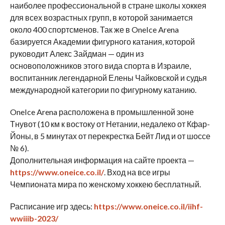
наиболее профессиональной в стране школы хоккея
для всех возрастных групп, в которой занимается
около 400 спортсменов. Так же в OneIce Arena
базируется Академии фигурного катания, которой
руководит Алекс Зайдман — один из
основоположников этого вида спорта в Израиле,
воспитанник легендарной Елены Чайковской и судья
международной категории по фигурному катанию.
OneIce Arena расположена в промышленной зоне
Тнувот (10 км к востоку от Нетании, недалеко от Кфар-
Йоны, в 5 минутах от перекрестка Бейт Лид и от шоссе
№ 6).
Дополнительная информация на сайте проекта —
https://www.oneice.co.il/
. Вход на все игры
Чемпионата мира по женскому хоккею бесплатный.
Расписание игр здесь:
https://www.oneice.co.il/iihf-
wwiiib-2023/