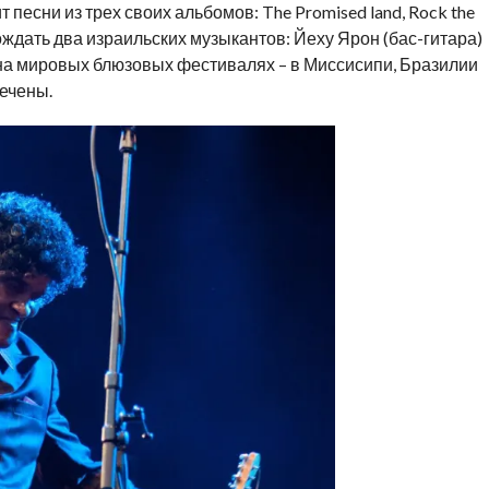
песни из трех своих альбомов: The Promised land, Rock the
овождать два израильских музыкантов: Йеху Ярон (бас-гитара)
 на мировых блюзовых фестивалях – в Миссисипи, Бразилии
печены.