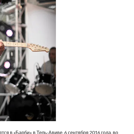
ся в «Барби» в Тель-Авиве, 6 сентября 2016 года, во