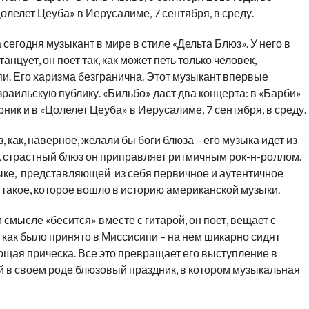
олелет Цеуба» в Иерусалиме, 7 сентября, в среду.
сегодня музыкант в мире в стиле «Дельта Блюз». У него в
анцует, он поет так, как может петь только человек,
и. Его харизма безгранична. Этот музыкант впервые
раильскую публику. «Бильбо» даст два концерта: в «Барби»
рник и в «Цолелет Цеуба» в Иерусалиме, 7 сентября, в среду.
, как, наверное, желали бы боги блюза – его музыка идет из
й, страстный блюз он приправляет ритмичным рок-н-роллом.
ыке, представляющей из себя первичное и аутентичное
 такое, которое вошло в историю американской музыки.
 смысле «бесится» вместе с гитарой, он поет, вещает с
 как было принято в Миссисипи – на нем шикарно сидят
ющая прическа. Все это превращает его выступление в
в своем роде блюзовый праздник, в котором музыкальная