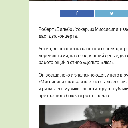
Роберт «Бильбо» Уокер, из Миссисипи, из
даст два концерта.
Уокер, выросший на хлопковых полях, игр
деревяшками, на сегодняшний день едва
работающий в стиле «Дельта Блюз».
Он всегда ярко и эпатажно одет, у него в р
«Миссисипи стиль», и все это стало его ви
и ритмы его музыки гипнотизируют публик
прекрасного блюза и рок-н-ролла.