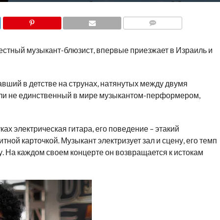
COMMENTS
вестный музыкант-блюзист, впервые приезжает в Израиль и
авший в детстве на струнах, натянутых между двумя
 ли не единственный в мире музыкантом-перформером,
уках электрическая гитара, его поведение – этакий
зитной карточкой. Музыкант электризует зал и сцену, его темп
у. На каждом своем концерте он возвращается к истокам