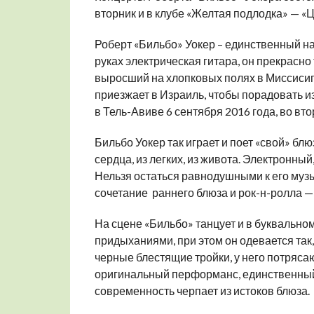
вторник и в клубе «Желтая подлодка» — «Ц
Роберт «Бильбо» Уокер – единственный на 
руках электрическая гитара, он прекрасно т
выросший на хлопковых полях в Миссисип
приезжает в Израиль, чтобы порадовать из
в Тель-Авиве 6 сентября 2016 года, во вто
Бильбо Уокер так играет и поет «свой» блюз
сердца, из легких, из живота. Электронны
Нельзя остаться равнодушными к его муз
сочетание раннего блюза и рок-н-ролла —
На сцене «Бильбо» танцует и в буквальном
придыханиями, при этом он одевается так,
черные блестящие тройки, у него потряса
оригинальный перформанс, единственный 
современность черпает из истоков блюза.