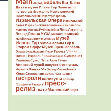
Main
Бабель
Бат-Шева
Ашдод
Джаз в музее Иланы Гур
Заметки по
четвергам
Иерусалим
Иерусалимский
Симфонический Оркестр
Израиль
Израильская Опера
Израильский
Израильский вокальный ансамбль
балет
Лена Лагутина
Конкурс Артура Рубинштейна
Леонид Пташка
МУЗА
Михаил Теплицкий
Музей
Музей Израиля в Иерусалиме
Иланы Гур
Музей Иланы Гур в
Старом Яффо
Музей Эрец-Исраэль
Проект "Линия
Опера
Охад Нахарин
Песах
Симфонет
жизни - Израиль"
Свежая краска
Раанана
Тель-
Суккот
Тель-Авив
Авивский музей искусств
Фестиваль
Ханука
Израиля
Эйн-Харод
Юлиан Рахлин
Юлия Стоцкая
ансамбль "Бат-Шева"
гастроли
каникулы
оркестр
пресс-
"Симфонет Раанана"
релиз
театр Маленький
цирк