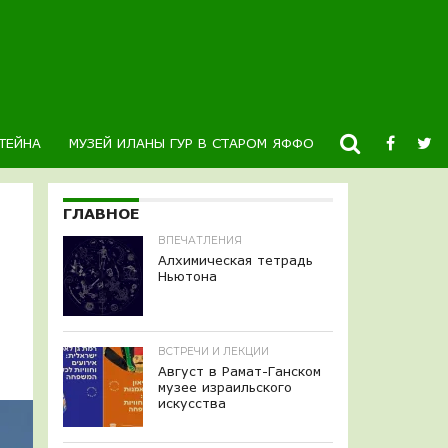
ТЕЙНА
МУЗЕЙ ИЛАНЫ ГУР В СТАРОМ ЯФФО
НОВОСТИ
К
ГЛАВНОЕ
ВПЕЧАТЛЕНИЯ
Алхимическая тетрадь
Ньютона
ВСТРЕЧИ И ЛЕКЦИИ
Август в Рамат-Ганском
музее израильского
искусства