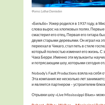
Фото: Lothar Dornieden
«Бильбо» Уокер родился в 1937 году, в Ми
слова вырос на хлопковых полях. Первые
смастерил его отец. Первая его гитара бы
двумя старыми деревьями. Он играл на эт
переехал в Чикаго, стал петь в стиле госп
который полностью изменил его жизнь. С 
Чака Берри. Именно эти музыканты научили
и потрясающим шоу, которыми сегодня от
Nobody’s Fault Productions взяла на себя
Эта компания же несколько лет занимает
и является партнером – устроителем блю
Отрывки шоу «Live Mississsippi Blues» мож
Robert «Bilbo» Walker — Mississippi Delta