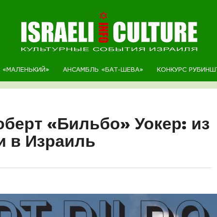
Р «МАЛЕНЬКИЙ»
АНСАМБЛЬ «БАТ-ШЕВА»
КОНКУРС РУБИНШ
оберт «Бильбо» Уокер: из
и в Израиль