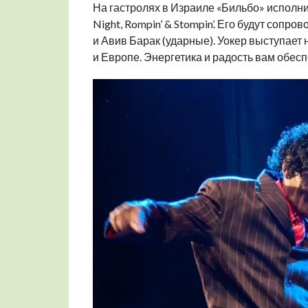
На гастролях в Израиле «Бильбо» исполнит 
Night, Rompin’ & Stompin’. Его будут сопр
и Авив Барак (ударные). Уокер выступает
и Европе. Энергетика и радость вам обес