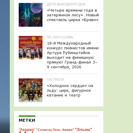
ДЕТИ ВЫХОДНОГО ДНЯ
«Четыре времени года в
затерянном лесу». Новый
спектакль цирка «Браво»
TEL AVIV GLOBAL
18-й Международный
конкурс пианистов имени
Артура Рубинштейна
выходит на финишную
прямую! Гранд-финал 3–
9 сентября, 2026
ГАСТРОЛИ
«Холодное сердце» на
льду: цирк, фигурное
катание и театр
МЕТКИ
"Эльма"
"Акадма"
"Солисты Тель-Авива"