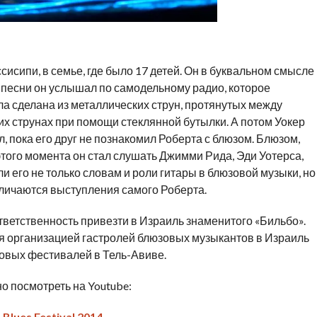
ссисипи, в семье, где было 17 детей. Он в буквальном смысле
 песни он услышал по самодельному радио, которое
ла сделана из металлических струн, протянутых между
их струнах при помощи стеклянной бутылки. А потом Уокер
ел, пока его друг не познакомил Роберта с блюзом. Блюзом,
этого момента он стал слушать Джимми Рида, Эди Уотерса,
 его не только словам и роли гитары в блюзовой музыки, но
личаются выступления самого Роберта.
 ответственность привезти в Израиль знаменитого «Бильбо».
ся организацией гастролей блюзовых музыкантов в Израиль
зовых фестивалей в Тель-Авиве.
но посмотреть на Youtube:
 Blues Festival 2014