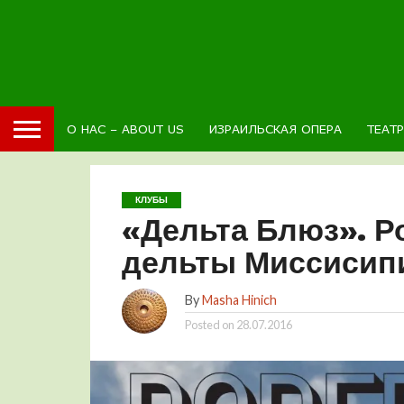
О НАС – ABOUT US
ИЗРАИЛЬСКАЯ ОПЕРА
ТЕАТ
КЛУБЫ
«Дельта Блюз». Р
дельты Миссисип
By
Masha Hinich
Posted on
28.07.2016