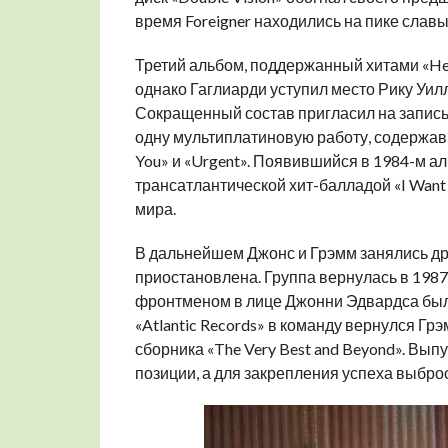
время Foreigner находились на пике слав
Третий альбом, поддержанный хитами «Head
однако Гаглиарди уступил место Рику Уилл
Сокращенный состав пригласил на запись
одну мультиплатиновую работу, содержавшую
You» и «Urgent». Появившийся в 1984-м а
трансатлантической хит-балладой «I Want 
мира.
В дальнейшем Джонс и Грэмм занялись дру
приостановлена. Группа вернулась в 1987-м
фронтменом в лице Джонни Эдвардса был 
«Atlantic Records» в команду вернулся Грэ
сборника «The Very Best and Beyond». Вы
позиции, а для закрепления успеха выброс