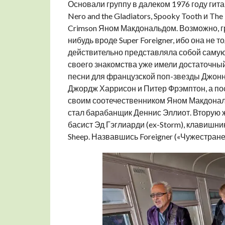
Основали группу в далеком 1976 году гит
Nero and the Gladiators, Spooky Tooth и Th
Crimson Яном Макдональдом. Возможно, г
нибудь вроде Super Foreigner, ибо она не
действительно представляла собой самую 
своего знакомства уже имели достаточный
песни для французской поп-звезды Джонн
Джордж Харрисон и Питер Фрэмптон, а по
своим соотечественником Яном Макдональд
стал барабанщик Деннис Эллиот. Вторую 
басист Эд Гэглиарди (ex-Storm), клавишни
Sheep. Назвавшись Foreigner («Чужестран