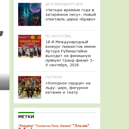
ДЕТИ ВЫХОДНОГО ДНЯ
«Четыре времени года в
затерянном лесу». Новый
спектакль цирка «Браво»
TEL AVIV GLOBAL
18-й Международный
конкурс пианистов имени
Артура Рубинштейна
выходит на финишную
прямую! Гранд-финал 3–
9 сентября, 2026
ГАСТРОЛИ
«Холодное сердце» на
льду: цирк, фигурное
катание и театр
МЕТКИ
"Эльма"
"Акадма"
"Солисты Тель-Авива"