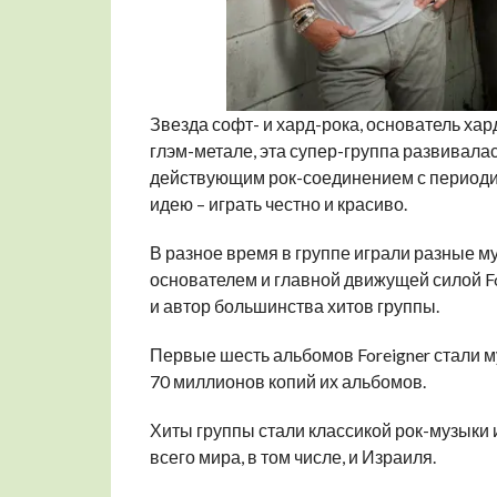
Звезда софт- и хард-рока, основатель хар
глэм-метале, эта супер-группа развивалас
действующим рок-соединением с период
идею – играть честно и красиво.
В разное время в группе играли разные м
основателем и главной движущей силой Fo
и автор большинства хитов группы.
Первые шесть альбомов Foreigner стали 
70 миллионов копий их альбомов.
Хиты группы стали классикой рок-музыки 
всего мира, в том числе, и Израиля.