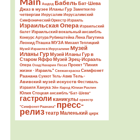
Main
Бабель
Бат-Шева
Ашдод
Джаз в музее Иланы Гур
Заметки по
четвергам
Иерусалим
Иерусалимский
Симфонический Оркестр
Израиль
Израильская Опера
Израильский
Израильский вокальный ансамбль
балет
Лена Лагутина
Конкурс Артура Рубинштейна
Леонид Пташка
МУЗА
Михаил Теплицкий
Музей
Музей Израиля в Иерусалиме
Иланы Гур
Музей Иланы Гур в
Старом Яффо
Музей Эрец-Исраэль
Проект "Линия
Опера
Охад Нахарин
Песах
Симфонет
жизни - Израиль"
Свежая краска
Раанана
Тель-
Суккот
Тель-Авив
Авивский музей искусств
Фестиваль
Ханука
Израиля
Эйн-Харод
Юлиан Рахлин
Юлия Стоцкая
ансамбль "Бат-Шева"
гастроли
каникулы
оркестр
пресс-
"Симфонет Раанана"
релиз
театр Маленький
цирк