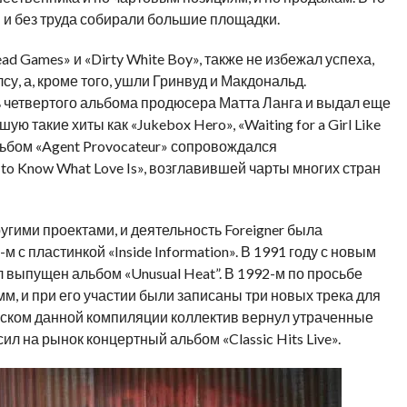
ы и без труда собирали большие площадки.
 Games» и «Dirty White Boy», также не избежал успеха,
су, а, кроме того, ушли Гринвуд и Макдональд.
 четвертого альбома продюсера Матта Ланга и выдал еще
 такие хиты как «Jukebox Hero», «Waiting for a Girl Like
льбом «Agent Provocateur» сопровождался
to Know What Love Is», возглавившей чарты многих стран
гими проектами, и деятельность Foreigner была
 с пластинкой «Inside Information». В 1991 году с новым
выпущен альбом «Unusual Heat”. В 1992-м по просьбе
мм, и при его участии были записаны три новых трека для
пуском данной компиляции коллектив вернул утраченные
ил на рынок концертный альбом «Classic Hits Live».