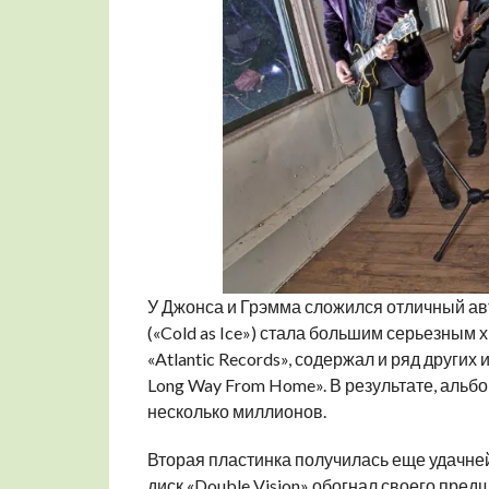
У Джонса и Грэмма сложился отличный авт
(«Cold as Ice») стала большим серьезны
«Atlantic Records», содержал и ряд других и
Long Way From Home». В результате, альбо
несколько миллионов.
Вторая пластинка получилась еще удачней
диск «Double Vision» обогнал своего пред