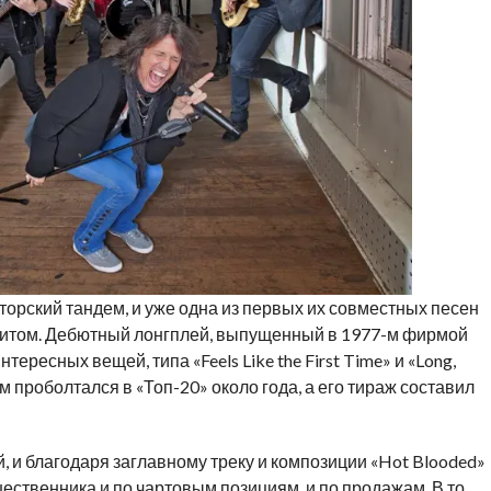
орский тандем, и уже одна из первых их совместных песен
м хитом. Дебютный лонгплей, выпущенный в 1977-м фирмой
нтересных вещей, типа «Feels Like the First Time» и «Long,
м проболтался в «Топ-20» около года, а его тираж составил
, и благодаря заглавному треку и композиции «Hot Blooded»
шественника и по чартовым позициям, и по продажам. В то