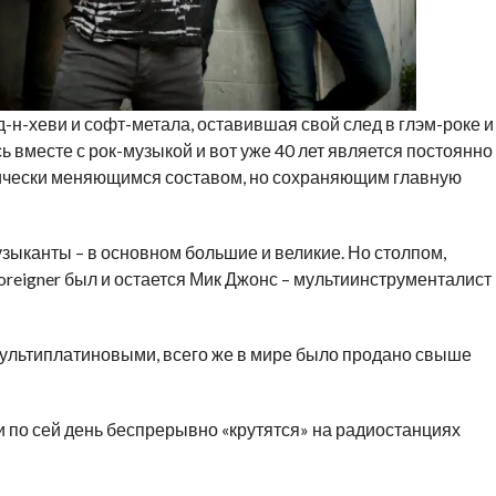
д-н-хеви и софт-метала, оставившая свой след в глэм-роке и
ь вместе с рок-музыкой и вот уже 40 лет является постоянно
ически меняющимся составом, но сохраняющим главную
узыканты – в основном большие и великие. Но столпом,
reigner был и остается Мик Джонс – мультиинструменталист
мультиплатиновыми, всего же в мире было продано свыше
и по сей день беспрерывно «крутятся» на радиостанциях