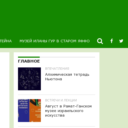
ТЕЙНА
МУЗЕЙ ИЛАНЫ ГУР В СТАРОМ ЯФФО
НОВОСТИ
К
ГЛАВНОЕ
ВПЕЧАТЛЕНИЯ
Алхимическая тетрадь
Ньютона
ВСТРЕЧИ И ЛЕКЦИИ
Август в Рамат-Ганском
музее израильского
искусства