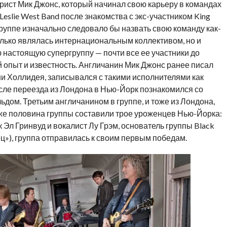
арист Мик Джонс, который начинал свою карьеру в командах
e Leslie West Band после знакомства с экс-участником King
руппе изначально следовало бы назвать свою команду как-
 только являлась интернациональным коллективом, но и
настоящую супергруппу — почти все ее участники до
 опыт и известность. Англичанин Мик Джонс ранее писал
и Холлидея, записывался с такими исполнителями как
сле переезда из Лондона в Нью-Йорк познакомился со
ом. Третьим англичанином в группе, и тоже из Лондона,
же половина группы составили трое уроженцев Нью-Йорка:
к Эл Гринвуд и вокалист Лу Грэм, основатель группы Black
ец»), группа отправилась к своим первым победам.