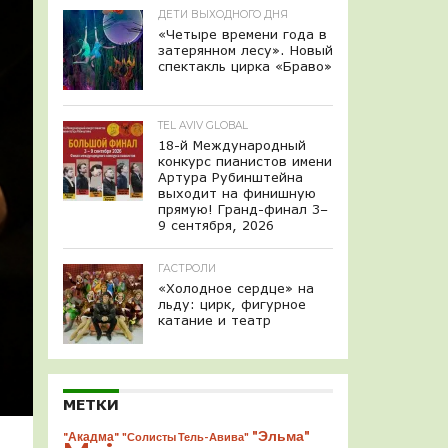
ДЕТИ ВЫХОДНОГО ДНЯ
«Четыре времени года в
затерянном лесу». Новый
спектакль цирка «Браво»
TEL AVIV GLOBAL
18-й Международный
конкурс пианистов имени
Артура Рубинштейна
выходит на финишную
прямую! Гранд-финал 3–
9 сентября, 2026
ГАСТРОЛИ
«Холодное сердце» на
льду: цирк, фигурное
катание и театр
МЕТКИ
"Эльма"
"Акадма"
"Солисты Тель-Авива"