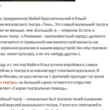
er
е, придуманное Майей Краснопольский и Ильей
 московского театра «Тень». Это самый маленький театр в
ве не меньше, чем «Большой» в — оперном. Кстати, в
нан театр. («Лиликане – малоизвестный народ с далекого
тличается от привычной нам велипутской жизни (а нас
, коренное различие в нашем мироустройстве обусловлено
а лежит культура, а не что-нибудь другое»).
оду, и с тех пор Майя и Илья успели ипробовать самые
йчас в театре в основном идут спектакли кукольные. В
е Москвы, он рассчитан на 5 зрителей) проходят гастроли
 театра
», на большой сцене готовится к открытию
тавляет «Скорая театральная помощь».
ейный театр — изначально был театром теней (название
й версией визуального театра. У всех его спектаклей и