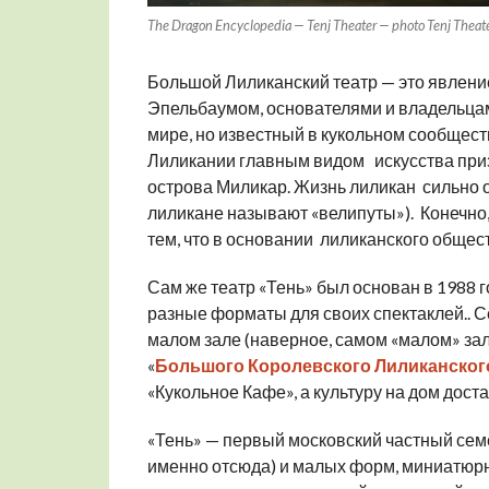
The Dragon Encyclopedia — Tenj Theater — photo Tenj Theat
Большой Лиликанский театр — это явлени
Эпельбаумом, основателями и владельцами
мире, но известный в кукольном сообщест
Лиликании главным видом искусства приз
острова Миликар. Жизнь лиликан сильно о
лиликане называют «велипуты»). Конечно
тем, что в основании лиликанского обществ
Сам же театр «Тень» был основан в 1988 г
разные форматы для своих спектаклей.. Се
малом зале (наверное, самом «малом» зал
«
Большого Королевского Лиликанского
«Кукольное Кафе», а культуру на дом дос
«Тень» — первый московский частный сем
именно отсюда) и малых форм, миниатюрно