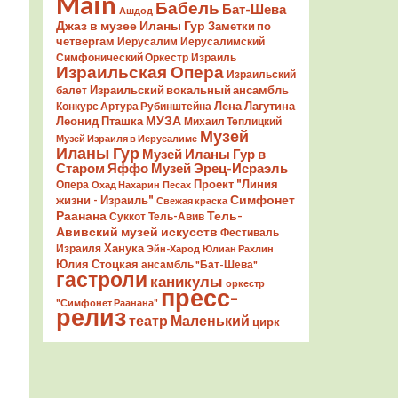
Main
Бабель
Бат-Шева
Ашдод
Джаз в музее Иланы Гур
Заметки по
четвергам
Иерусалим
Иерусалимский
Симфонический Оркестр
Израиль
Израильская Опера
Израильский
Израильский вокальный ансамбль
балет
Лена Лагутина
Конкурс Артура Рубинштейна
Леонид Пташка
МУЗА
Михаил Теплицкий
Музей
Музей Израиля в Иерусалиме
Иланы Гур
Музей Иланы Гур в
Старом Яффо
Музей Эрец-Исраэль
Проект "Линия
Опера
Охад Нахарин
Песах
Симфонет
жизни - Израиль"
Свежая краска
Раанана
Тель-
Суккот
Тель-Авив
Авивский музей искусств
Фестиваль
Ханука
Израиля
Эйн-Харод
Юлиан Рахлин
Юлия Стоцкая
ансамбль "Бат-Шева"
гастроли
каникулы
оркестр
пресс-
"Симфонет Раанана"
релиз
театр Маленький
цирк