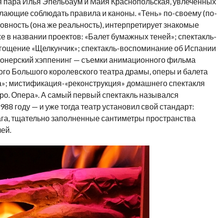
ая пара Илья Эпельбаум и Майя Краснопольская, увлеченных
лающие соблюдать правила и каноны. «Тень» по-своему (по-
овность (она же реальность), интерпретирует знакомые
е в названии проектов: «Балет бумажных теней»; спектакль-
-угощение «Щелкунчик»; спектакль-воспоминание об Испании
пионерский хэппенинг — съемки анимационного фильма
ого Большого королевского театра драмы, оперы и балета
а»; мистификация-«реконструкция» домашнего спектакля
еро. Опера». А самый первый спектакль назывался
88 году — и уже тогда театр установил свой стандарт:
ага, тщательно заполненные сантиметры пространства
ей.