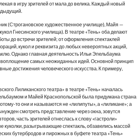
кая в игру зрителей от мала до велика. Каждый новый
едыдущий.
ик (Строгановское художественное училище), Майя —
 кукол Гнесинского училища). В театре «Тень» оба делают
боты до встречи зрителей; от оформления спектаклей
ораций, кукол и реквизита до любых невероятных акций,
клю. Однако главная деятельность Ильи Эпельбаума
и воплощение самых неожиданных идей. Основной принцип
овные достижения человеческого искусства. К примеру,
ского Лиликанского театра» в театре «Тень» началась
пельбаумом и Майей Краснопольской была придумана страна
отому-то они и называются не «лилипуты», а «лиликане»; а
 вынужден смотреть представление через окна, зовутся
торов, часть зрителей отнеслась к слову «гастроли»
е куколки, разыгрывающие спектакль, обзавелись массой
ских бутербродов и пирожных в буфете театра «Тень»