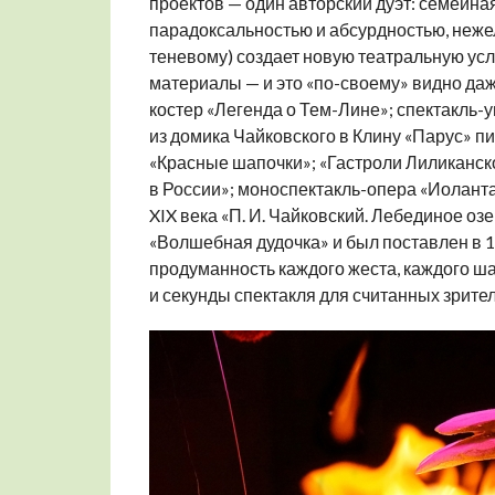
проектов — один авторский дуэт: семейн
парадоксальностью и абсурдностью, неже
теневому) создает новую театральную усл
материалы — и это «по-своему» видно даж
костер «Легенда о Тем-Лине»; спектакль
из домика Чайковского в Клину «Парус» 
«Красные шапочки»; «Гастроли Лиликанск
в России»; моноспектакль-опера «Иолант
XIX века «П. И. Чайковский. Лебединое оз
«Волшебная дудочка» и был поставлен в 19
продуманность каждого жеста, каждого ш
и секунды спектакля для считанных зрител