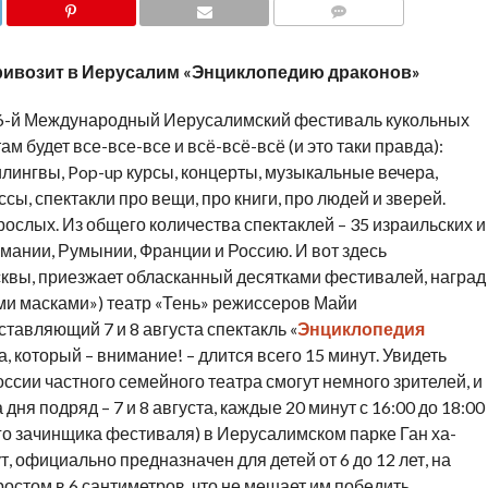
COMMENTS
привозит в Иерусалим «Энциклопедию драконов»
 26-й Международный Иерусалимский фестиваль кукольных
ам будет все-все-все и всё-всё-всё (и это таки правда):
билингвы, Pop-up курсы, концерты, музыкальные вечера,
сы, спектакли про вещи, про книги, про людей и зверей.
зрослых. Из общего количества спектаклей – 35 израильских и
ермании, Румынии, Франции и Россию. И вот здесь
осквы, приезжает обласканный десятками фестивалей, наград
ыми масками») театр «Тень» режиссеров Майи
тавляющий 7 и 8 августа спектакль «
Энциклопедия
, который – внимание! – длится всего 15 минут. Увидеть
ссии частного семейного театра смогут немного зрителей, и
дня подряд – 7 и 8 августа, каждые 20 минут с 16:00 до 18:00
го зачинщика фестиваля) в Иерусалимском парке Ган ха-
т, официально предназначен для детей от 6 до 12 лет, на
остом в 6 сантиметров, что не мешает им победить