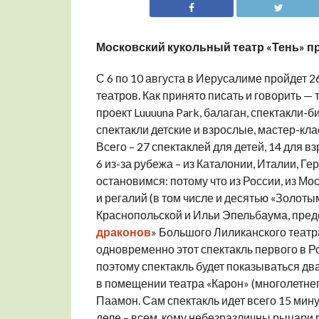
Московский кукольный театр «Тень» 
С 6 по 10 августа в Иерусалиме пройдет
театров. Как принято писать и говорить — т
проект Luuuuna Park, балаган, спектакли-
спектакли детские и взрослые, мастер-клас
Всего – 27 спектаклей для детей, 14 для в
6 из-за рубежа – из Каталонии, Италии, Г
остановимся: потому что из России, из М
и регалий (в том числе и десятью «Золот
Краснопольской и Ильи Эпельбаума, предс
драконов
» Большого Лиликанского театра
одновременно этот спектакль первого в Ро
поэтому спектакль будет показываться два 
в помещении театра «Карон» (многолетне
Паамон. Сам спектакль идет всего 15 мину
деле – всем, кому небезразличны рыцари р