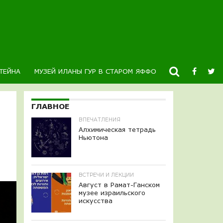
ТЕЙНА
МУЗЕЙ ИЛАНЫ ГУР В СТАРОМ ЯФФО
НОВОСТИ
К
ГЛАВНОЕ
ВПЕЧАТЛЕНИЯ
Алхимическая тетрадь
Ньютона
ВСТРЕЧИ И ЛЕКЦИИ
Август в Рамат-Ганском
музее израильского
искусства