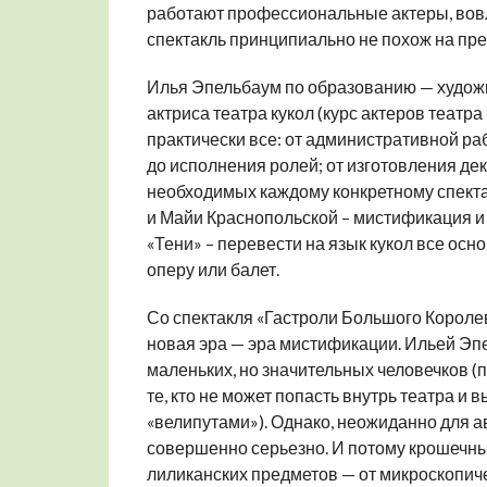
работают профессиональные актеры, вовле
спектакль принципиально не похож на пр
Илья Эпельбаум по образованию — художн
актриса театра кукол (курс актеров театра
практически все: от административной ра
до исполнения ролей; от изготовления дек
необходимых каждому конкретному спекта
и Майи Краснопольской – мистификация 
«Тени» – перевести на язык кукол все осн
оперу или балет.
Со спектакля «Гастроли Большого Королев
новая эра — эра мистификации. Ильей Э
маленьких, но значительных человечков (п
те, кто не может попасть внутрь театра и
«велипутами»). Однако, неожиданно для ав
совершенно серьезно. И потому крошечны
лиликанских предметов — от микроскопиче