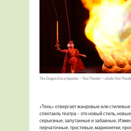
The Dragon Encyclopedia — Tenj Theater — photo Tenj Theat
«Тень» отвергает жанровые или стилевые
спектакль театра – это новый стиль, новы
серьезные, запутанные и забавные. Измен
перчаточные, тростевые, марионетки; про