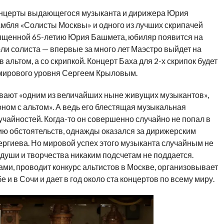
онцерты выдающегося музыканта и дирижера Юрия
амбля «Солисты Москвы» и одного из лучших скрипачей
вященной 65-летию Юрия Башмета, юбиляр появится на
роли солиста — впервые за много лет Маэстро выйдет на
альтом, а со скрипкой. Концерт Баха для 2-х скрипок будет
мирового уровня Сергеем Крыловым.
ают «одним из величайших ныне живущих музыкантов»,
ном с альтом». А ведь его блестящая музыкальная
учайностей. Когда-то он совершенно случайно не попал в
нию обстоятельств, однажды оказался за дирижерским
ергиева. Но мировой успех этого музыканта случайным не
 души и творчества никаким подсчетам не поддается.
ми, проводит конкурс альтистов в Москве, организовывает
 в Сочи и дает в год около ста концертов по всему миру.