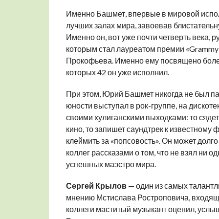
Именно Башмет, впервые в мировой испол
лучших залах мира, завоевав блистательн
Именно он, вот уже почти четверть века,
которым стал лауреатом премии «Grammy»
Прокофьева. Именно ему посвящено боле
которых 42 он уже исполнил.
При этом, Юрий Башмет никогда не был па
юности выступал в рок-группе, на дискотек
своими хулиганскими выходками: то сядет
кино, то запишет саундтрек к известному
клеймить за «попсовость». Он может долг
коллег рассказами о том, что не взял ни 
успешных маэстро мира.
Сергей Крылов
— один из самых талантл
мнению Мстислава Ростроповича, входящи
коллеги маститый музыкант оценил, услы