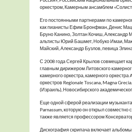
оркестром, Камерным ансамблем «Солист
Его постоянными партнерами по камерно
как пианисты Ефим Бронфман, Денис Мацу
Бруно Канино, Золтан Кочиш, Александр 
альтисты Юрий Башмет, Нобуко Имаи, Ма
Майский, Александр Бузлов, певица Элина 
С 2008 года Сергей Крылов совмещает ка
главным дирижером Литовского камерног
камерного оркестра, камерного оркестра 
оркестров Regionale Toscana, Magna Grecia,
(Израиль), Новосибирского академическог
Еще одной сферой реализации музыканта 
Parnassum, которую он открыл совместно с
также является профессором Консерватор
Дискография скрипача включает альбомы 