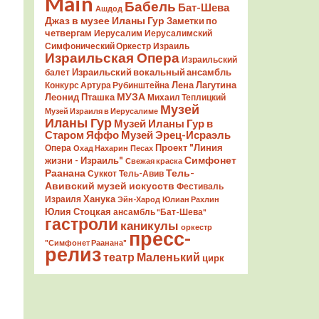
Main
Бабель
Бат-Шева
Ашдод
Джаз в музее Иланы Гур
Заметки по
четвергам
Иерусалим
Иерусалимский
Симфонический Оркестр
Израиль
Израильская Опера
Израильский
Израильский вокальный ансамбль
балет
Лена Лагутина
Конкурс Артура Рубинштейна
Леонид Пташка
МУЗА
Михаил Теплицкий
Музей
Музей Израиля в Иерусалиме
Иланы Гур
Музей Иланы Гур в
Старом Яффо
Музей Эрец-Исраэль
Проект "Линия
Опера
Охад Нахарин
Песах
Симфонет
жизни - Израиль"
Свежая краска
Раанана
Тель-
Суккот
Тель-Авив
Авивский музей искусств
Фестиваль
Ханука
Израиля
Эйн-Харод
Юлиан Рахлин
Юлия Стоцкая
ансамбль "Бат-Шева"
гастроли
каникулы
оркестр
пресс-
"Симфонет Раанана"
релиз
театр Маленький
цирк