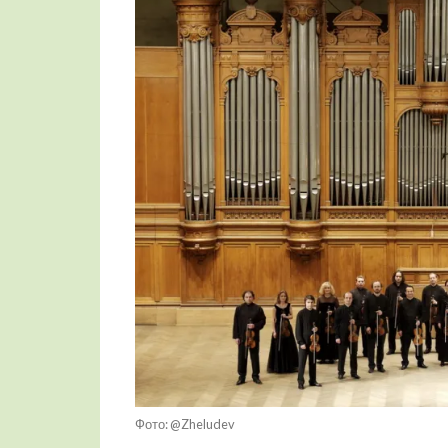
Фото: @Zheludev