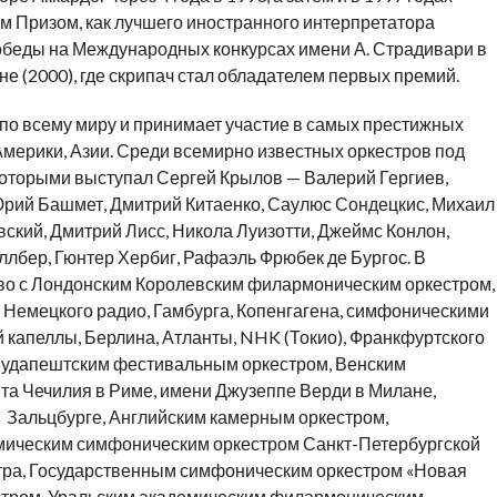
м Призом, как лучшего иностранного интерпретатора
победы на Международных конкурсах имени А. Страдивари в
не (2000), где скрипач стал обладателем первых премий.
по всему миру и принимает участие в самых престижных
ерики, Азии. Среди всемирно известных оркестров под
оторыми выступал Сергей Крылов — Валерий Гергиев,
рий Башмет, Дмитрий Китаенко, Саулюс Сондецкис, Михаил
ский, Дмитрий Лисс, Никола Луизотти, Джеймс Конлон,
лбер, Гюнтер Хербиг, Рафаэль Фрюбек де Бургос. В
тво с Лондонским Королевским филармоническим оркестром,
Немецкого радио, Гамбурга, Копенгагена, симфоническими
 капеллы, Берлина, Атланты, NHK (Токио), Франкфуртского
Будапештским фестивальным оркестром, Венским
а Чечилия в Риме, имени Джузеппе Верди в Милане,
 в Зальцбурге, Английским камерным оркестром,
мическим симфоническим оркестром Санкт-Петербургской
тра, Государственным симфоническим оркестром «Новая
стром, Уральским академическим филармоническим