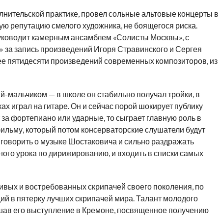
нительской практике, провел сольные альтовые концерты в
ую репутацию смелого художника, не боящегося риска.
 руководит камерным ансамблем «Солисты Москвы», с
 за запись произведений Игоря Стравинского и Сергея
е пятидесяти произведений современных композиторов, из
й-мальчиком — в школе он стабильно получал тройки, в
ах играл на гитаре. Он и сейчас порой шокирует публику
 за фортепиано или ударные, то сыграет главную роль в
 фильму, который потом консерваторские слушатели будут
о говорить о музыке Шостаковича и сильно раздражать
одного урока по дирижированию, и входить в списки самых
ивых и востребованных скрипачей своего поколения, по
й в пятерку лучших скрипачей мира. Талант молодого
шав его выступление в Кремоне, посвященное получению