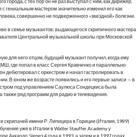
 города, с тех пор он не раз выступал с ним, как дирижер.
 с гениальным мастером значительно изменил его как
ловека, совершенно не подверженного «звездной» болезни.
скве в семье музыкантов: выдающегося скрипичного мастера
давателя Центральной музыкальной школы при Московской
ую для него отцом, будущий музыкант получил, когда ему
ЦМШ, где попал в класс Сергея Кравченко и параллельно
 он дебютировал с оркестром и начал гастролировать в
нии. В юном же возрасте появились и его первые записи — в
кестром под управлением Саулюса Сондецкиса была
а также ряд программ для радио и телевидения.
 скрипачей имени Р. Липицера в Гориции (Италия, 1989)
учение уже в Италии в Walter Stauffer Academy у
е Аккардо. Через 4 года в 1993, а затем и в 1997 годах