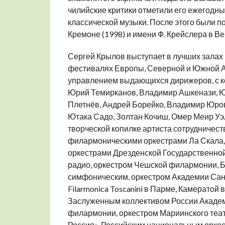
чилийские критики отметили его ежегодны
классической музыки. После этого были 
Кремоне (1998) и имени Ф. Крейслера в Ве
Сергей Крылов выступает в лучших залах 
фестивалях Европы, Северной и Южной Ам
управлением выдающихся дирижеров, с к
Юрий Темирканов, Владимир Ашкенази, Ю
Плетнёв, Андрей Борейко, Владимир Юров
Ютака Садо, Золтан Кочиш, Омер Меир Уэл
творческой копилке артиста сотрудничес
филармоническими оркестрами Ла Скала, 
оркестрами Дрезденской Государственной
радио, оркестром Чешской филармонии, 
симфоническим, оркестром Академии Сант
Filarmonica Toscanini в Парме, Камератой
Заслуженным коллективом России Акаде
филармонии, оркестром Мариинского теа
Россия», Российским национальным орке