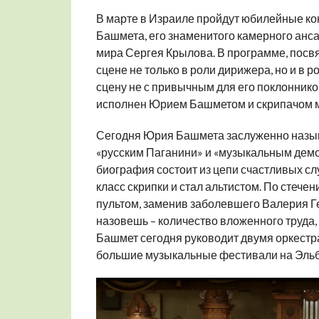
В марте в Израиле пройдут юбилейные к
Башмета, его знаменитого камерного анс
мира Сергея Крылова. В программе, пос
сцене не только в роли дирижера, но и в 
сцену не с привычным для его поклонников 
исполнен Юрием Башметом и скрипачом 
Сегодня Юрия Башмета заслуженно назыв
«русским Паганини» и «музыкальным демо
биография состоит из цепи счастливых сл
класс скрипки и стал альтистом. По стече
пультом, заменив заболевшего Валерия Г
назовешь – количество вложенного труда,
Башмет сегодня руководит двумя оркестра
большие музыкальные фестивали на Эльбе и