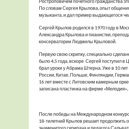
Ростроповичем почетного гражданства этого
По словам Сергея Крылова, опыт общения
музыканта, и дал пример выдающегося че
Сергей Крылов родился в 1970 году в Мо
Александра Крылова и пианистки, препо
консерватории Людмилы Крыловой.
Первую свою скрипку, специально сделанн
было 4,5 года, вскоре Сергей поступил в 
брал уроки у Абрама Штерна. Уже в 10 лет
России, Китае, Польше, Финляндии, Герма
16 лет вместе с Литовским камерным ор
записана пластинка на фирме «Мелодия», 
После победы на Международном конкурсе
18-тилетний Крылов решает продолжить об
знаменитого скрипача и педагога Сальватор