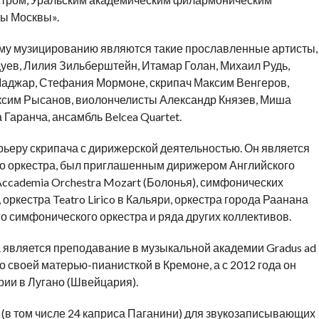
ы Москвы».
му музицированию являются такие прославленные артисты,
ев, Лилия Зильберштейн, Итамар Голан, Михаил Рудь,
Маджар, Стефания Мормоне, скрипач Максим Венгеров,
ксим Рысанов, виолончелисты Александр Князев, Миша
Гаранча, ансамбль Belcea Quartet.
рьеру скрипача с дирижерской деятельностью. Он является
о оркестра, был приглашенным дирижером Английского
Accademia Orchestra Mozart (Болонья), симфонических
 оркестра Teatro Lirico в Кальяри, оркестра города Раанана
о симфонического оркестра и ряда других коллективов.
является преподавание в музыкальной академии Gradus ad
о своей матерью-пианисткой в Кремоне, а с 2012 года он
ии в Лугано (Швейцария).
(в том числе 24 каприса Паганини) для звукозаписывающих