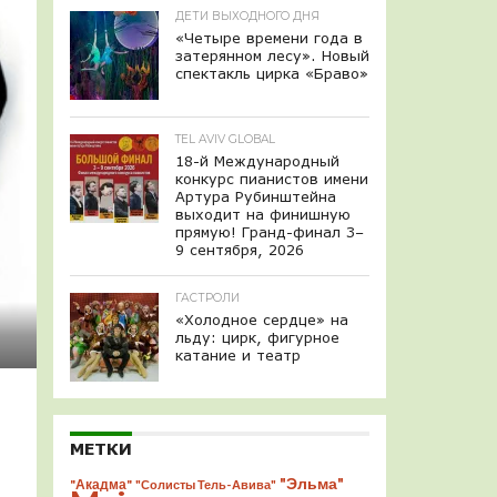
ДЕТИ ВЫХОДНОГО ДНЯ
«Четыре времени года в
затерянном лесу». Новый
спектакль цирка «Браво»
TEL AVIV GLOBAL
18-й Международный
конкурс пианистов имени
Артура Рубинштейна
выходит на финишную
прямую! Гранд-финал 3–
9 сентября, 2026
ГАСТРОЛИ
«Холодное сердце» на
льду: цирк, фигурное
катание и театр
МЕТКИ
"Эльма"
"Акадма"
"Солисты Тель-Авива"