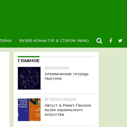
ТЕЙНА
МУЗЕЙ ИЛАНЫ ГУР В СТАРОМ ЯФФО
НОВОСТИ
К
ГЛАВНОЕ
ВПЕЧАТЛЕНИЯ
Алхимическая тетрадь
Ньютона
ВСТРЕЧИ И ЛЕКЦИИ
Август в Рамат-Ганском
музее израильского
искусства