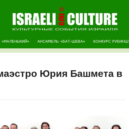
Р «МАЛЕНЬКИЙ»
АНСАМБЛЬ «БАТ-ШЕВА»
КОНКУРС РУБИНШ
маэстро Юрия Башмета в