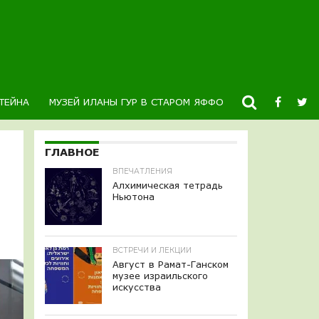
ТЕЙНА
МУЗЕЙ ИЛАНЫ ГУР В СТАРОМ ЯФФО
НОВОСТИ
К
ГЛАВНОЕ
ВПЕЧАТЛЕНИЯ
Алхимическая тетрадь
Ньютона
ВСТРЕЧИ И ЛЕКЦИИ
Август в Рамат-Ганском
музее израильского
искусства