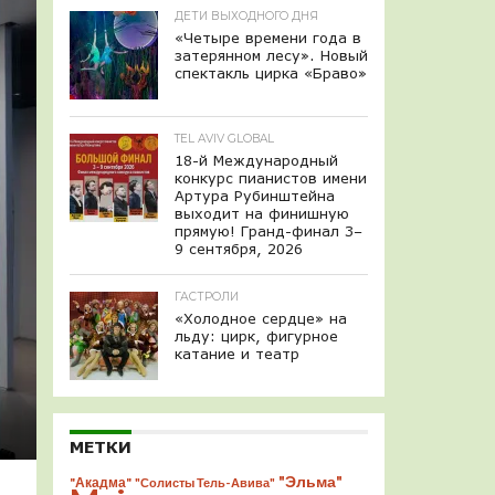
ДЕТИ ВЫХОДНОГО ДНЯ
«Четыре времени года в
затерянном лесу». Новый
спектакль цирка «Браво»
TEL AVIV GLOBAL
18-й Международный
конкурс пианистов имени
Артура Рубинштейна
выходит на финишную
прямую! Гранд-финал 3–
9 сентября, 2026
ГАСТРОЛИ
«Холодное сердце» на
льду: цирк, фигурное
катание и театр
МЕТКИ
"Эльма"
"Акадма"
"Солисты Тель-Авива"