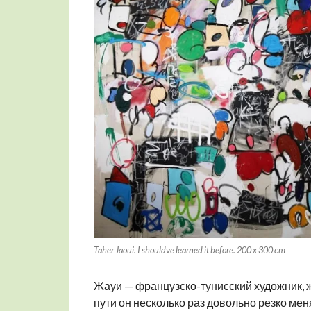
Taher Jaoui. I shouldve learned it before. 200 x 300 cm
Жауи — французско-тунисский художник,
пути он несколько раз довольно резко мен