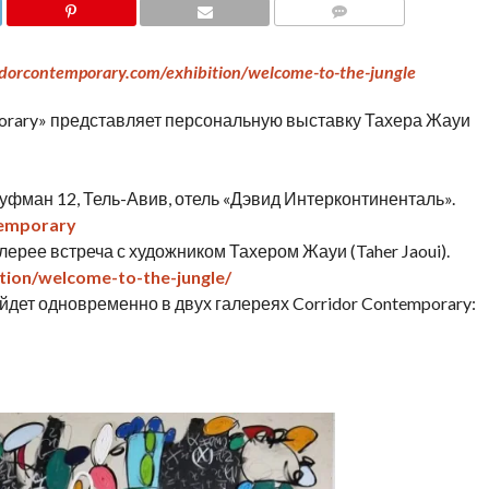
COMMENTS
ridorcontemporary.com/exhibition/welcome-to-the-jungle
porary» представляет персональную выставку Тахера Жауи
ауфман 12, Тель-Авив, отель «Дэвид Интерконтиненталь».
temporary
галерее встреча с художником Тахером Жауи (Taher Jaoui).
tion/welcome-to-the-jungle/
дет одновременно в двух галереях Corridor Contemporary: