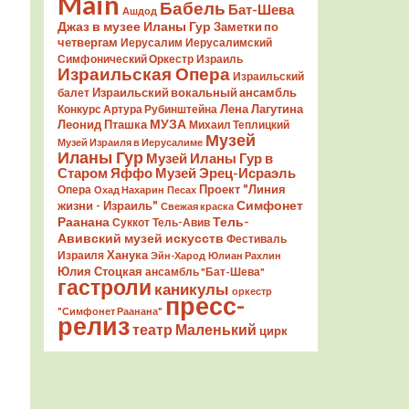
Main
Бабель
Бат-Шева
Ашдод
Джаз в музее Иланы Гур
Заметки по
четвергам
Иерусалим
Иерусалимский
Симфонический Оркестр
Израиль
Израильская Опера
Израильский
Израильский вокальный ансамбль
балет
Лена Лагутина
Конкурс Артура Рубинштейна
Леонид Пташка
МУЗА
Михаил Теплицкий
Музей
Музей Израиля в Иерусалиме
Иланы Гур
Музей Иланы Гур в
Старом Яффо
Музей Эрец-Исраэль
Проект "Линия
Опера
Охад Нахарин
Песах
Симфонет
жизни - Израиль"
Свежая краска
Раанана
Тель-
Суккот
Тель-Авив
Авивский музей искусств
Фестиваль
Ханука
Израиля
Эйн-Харод
Юлиан Рахлин
Юлия Стоцкая
ансамбль "Бат-Шева"
гастроли
каникулы
оркестр
пресс-
"Симфонет Раанана"
релиз
театр Маленький
цирк