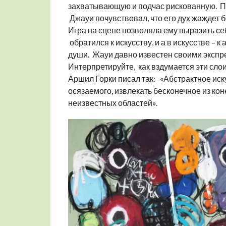
захватывающую и подчас рискованную. По
Джауи почувствовал, что его дух жаждет б
Игра на сцене позволяла ему выразить се
обратился к искусству, и а в искусстве – к
души. Жауи давно известен своими экспр
Интерпретируйте, как вздумается эти сло
Аршил Горки писал так: «Абстрактное иск
осязаемого, извлекать бесконечное из ко
неизвестных областей».