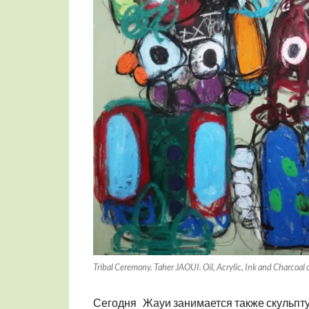
Tribal Ceremony. Taher JAOUI. Oil, Acrylic, Ink and Charcoal
Сегодня Жауи занимается также скульпту