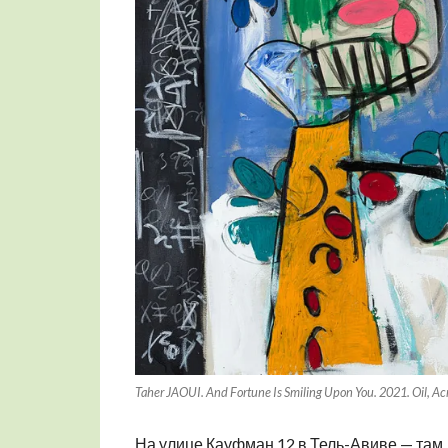
Taher JAOUI. And Fortune Is Smiling Upon You. 2021. Oil, Ac
На улице Кауфман 12 в Тель-Авиве — там,