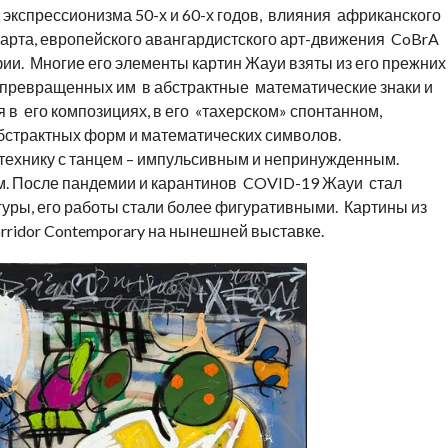
экспрессионизма 50-х и 60-х годов, влияния африканского
-арта, европейского авангардистского арт-движения CoBrA
ии. Многие его элементы картин Жауи взяты из его прежних
 превращенных им в абстрактные математические знаки и
в его композициях, в его «тахерском» спонтанном,
бстрактных форм и математических символов.
технику с танцем – импульсивным и непринужденным.
. После пандемии и карантинов COVID-19 Жауи стал
гуры, его работы стали более фигуративными. Картины из
rridor Contemporary на нынешней выставке.