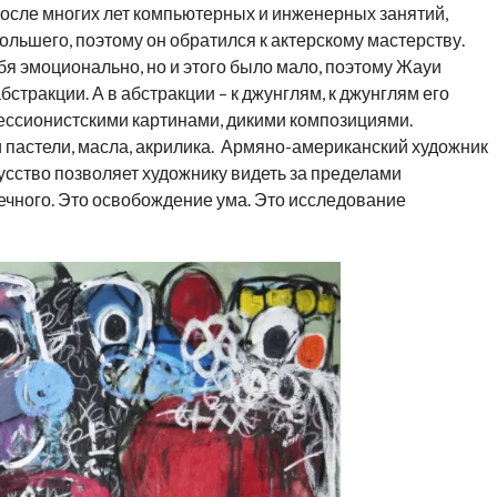
сле многих лет компьютерных и инженерных занятий,
ольшего, поэтому он обратился к актерскому мастерству.
бя эмоционально, но и этого было мало, поэтому Жауи
 абстракции. А в абстракции – к джунглям, к джунглям его
ессионистскими картинами, дикими композициями.
и пастели, масла, акрилика. Армяно-американский художник
усство позволяет художнику видеть за пределами
нечного. Это освобождение ума. Это исследование