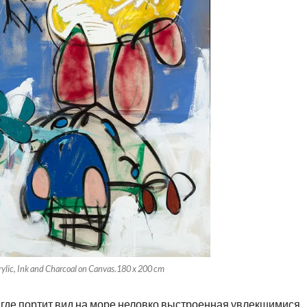
rylic, Ink and Charcoal on Canvas.180 x 200 cm
 где портит вид на море неловко выстроенная увлекшимися