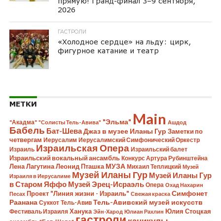
прямую! Гранд-финал 3–9 сентября,
2026
ГАСТРОЛИ
«Холодное сердце» на льду: цирк,
фигурное катание и театр
МЕТКИ
Main
"Эльма"
"Акадма"
"Солисты Тель-Авива"
Ашдод
Бабель
Бат-Шева
Джаз в музее Иланы Гур
Заметки по
четвергам
Иерусалим
Иерусалимский Симфонический Оркестр
Израильская Опера
Израиль
Израильский балет
Израильский вокальный ансамбль
Конкурс Артура Рубинштейна
Лена Лагутина
Леонид Пташка
МУЗА
Михаил Теплицкий
Музей
Музей Иланы Гур
Музей Иланы Гур
Израиля в Иерусалиме
в Старом Яффо
Музей Эрец-Исраэль
Опера
Охад Нахарин
Симфонет
Проект "Линия жизни - Израиль"
Песах
Свежая краска
Раанана
Тель-Авивский музей искусств
Суккот
Тель-Авив
Ханука
Юлия Стоцкая
Фестиваль Израиля
Эйн-Харод
Юлиан Рахлин
гастроли
каникулы