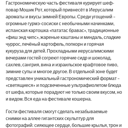
Гастрономическую часть фестиваля курирует шеф-
повар Мошик Рот, который привнесёт в Иерусалим
ароматы и вкусы зимней Европы. Среди угощений –
огромные гурмэ-сосиски с необычными начинками,
испанская картошка «пататас бравас», традиционные
«фиш энд чипс», жареные каштаны и миндаль, сладкие
чуррос, печёный картофель, попкорн и горячая
кукуруза для детей. Прохладными иерусалимскими
вечерами гостей согреют горячие сидр и шоколад,
сахлев, сангрия, вина и израильское крафтовое пиво,
зимние супы и многое другое. В отдельной зоне будет
представлен уникальный гастрономический формат –
«светящиеся» и подсвеченные ультрафиолетом блюда
от шефа, которые порадуют не только своим вкусом, но
и видом. Вся еда на фестивале кошерна.
Гости фестиваля смогут сделать незабываемые
снимки на аллее гигантских скульптур для
фотографий: сияющее сердце, большие крылья, трон и