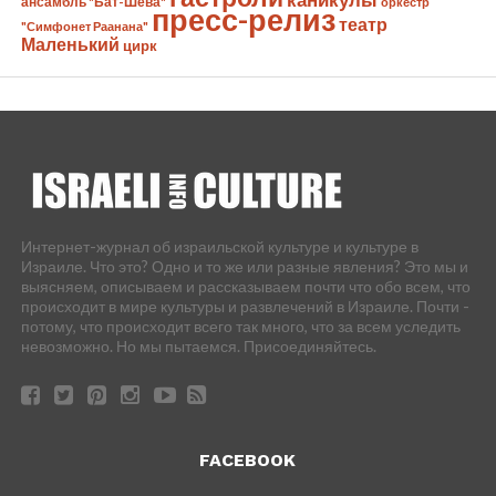
ансамбль "Бат-Шева"
оркестр
пресс-релиз
театр
"Симфонет Раанана"
Маленький
цирк
Интернет-журнал об израильской культуре и культуре в
Израиле. Что это? Одно и то же или разные явления? Это мы и
выясняем, описываем и рассказываем почти что обо всем, что
происходит в мире культуры и развлечений в Израиле. Почти -
потому, что происходит всего так много, что за всем уследить
невозможно. Но мы пытаемся. Присоединяйтесь.
FACEBOOK