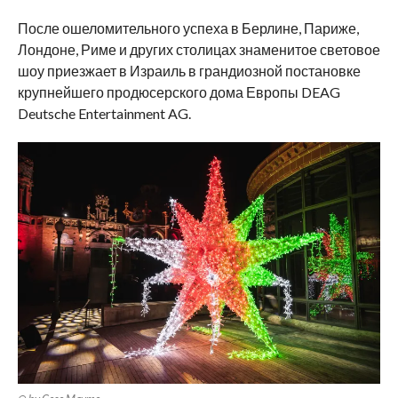
После ошеломительного успеха в Берлине, Париже,
Лондоне, Риме и других столицах знаменитое световое
шоу приезжает в Израиль в грандиозной постановке
крупнейшего продюсерского дома Европы DEAG
Deutsche Entertainment AG.