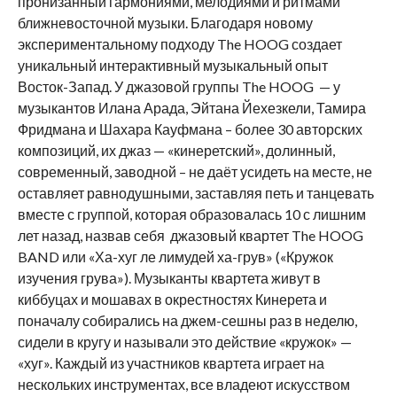
пронизанный гармониями, мелодиями и ритмами
ближневосточной музыки. Благодаря новому
экспериментальному подходу The HOOG создает
уникальный интерактивный музыкальный опыт
Восток-Запад. У джазовой группы The HOOG — у
музыкантов Илана Арада, Эйтана Йехезкели, Тамира
Фридмана и Шахара Кауфмана – более 30 авторских
композиций, их джаз — «кинеретский», долинный,
современный, заводной – не даёт усидеть на месте, не
оставляет равнодушными, заставляя петь и танцевать
вместе с группой, которая образовалась 10 с лишним
лет назад, назвав себя джазовый квартет The HOOG
BAND или «Ха-хуг ле лимудей ха-грув» («Кружок
изучения грува»). Музыканты квартета живут в
киббуцах и мошавах в окрестностях Кинерета и
поначалу собирались на джем-сешны раз в неделю,
сидели в кругу и называли это действие «кружок» —
«хуг». Каждый из участников квартета играет на
нескольких инструментах, все владеют искусством