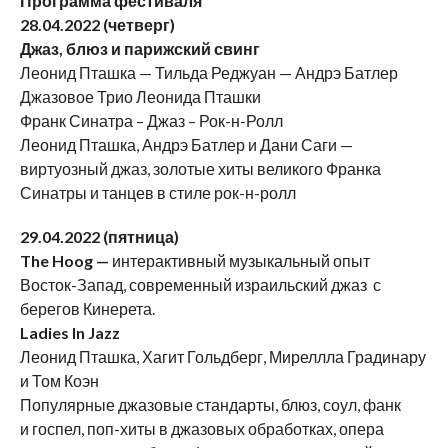
Программа фестиваля
28.04.2022 (четверг)
Джаз, блюз и парижский свинг
Леонид Пташка — Тильда Реджуан — Андрэ Батлер
Джазовое Трио Леонида Пташки
Франк Синатра – Джаз – Рок-н-Ролл
Леонид Пташка, Андрэ Батлер и Дани Саги —
виртуозный джаз, золотые хиты великого Франка
Синатры и танцев в стиле рок-н-ролл
29.04.2022 (пятница)
The
Hoog
—
интерактивный музыкальный опыт
Восток-Запад, современный израильский джаз с
берегов Кинерета.
Ladies In Jazz
Леонид Пташка, Хагит Гольдберг, Миреллла Градинару
и Том Коэн
Популярные джазовые стандарты, блюз, соул, фанк
и госпел, поп-хиты в джазовых обработках, опера