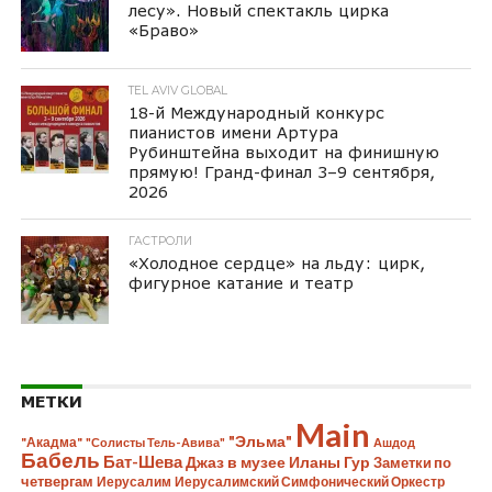
лесу». Новый спектакль цирка
«Браво»
TEL AVIV GLOBAL
18-й Международный конкурс
пианистов имени Артура
Рубинштейна выходит на финишную
прямую! Гранд-финал 3–9 сентября,
2026
ГАСТРОЛИ
«Холодное сердце» на льду: цирк,
фигурное катание и театр
МЕТКИ
Main
"Эльма"
"Акадма"
"Солисты Тель-Авива"
Ашдод
Бабель
Бат-Шева
Джаз в музее Иланы Гур
Заметки по
четвергам
Иерусалим
Иерусалимский Симфонический Оркестр