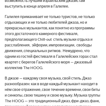
возможность лучшим израильским джазистам
выступить в конце апреля в Галилее.
Галилея приманивает не только туристов, не только
отдыхающих и не только любителей джаза, но и
прекрасных музыкантов, как понятно из программы
этого достаточного камерного фестиваля,
предполагающего Chill-out стиль музыки отдыха и
расслабления, эйфории, импровизации, свободы
движения, специальных ритмов. Немудрено, что
одним из гостей фестиваля в Галилейских горах стал
квартет с берегов Галилейского моря — джазовый
коллектив The HOOG.
В джазе — каждому своя музыка, свой стиль. Джаз
разнообразен: как в воде каждый музыкант находит в
нём свое отражение, свое течение времени, свои биты
и синкопы, свою тишину и свою музыку. Музыка группы
The HOOG — это традиционный джаз, фри-джаз, фанк,