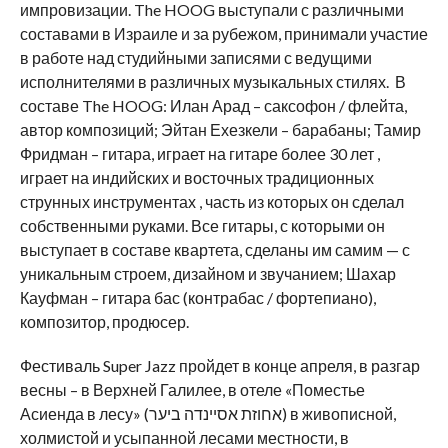
импровизации. The HOOG выступали с различными
составами в Израиле и за рубежом, принимали участие
в работе над студийными записями с ведущими
исполнителями в различных музыкальных стилях. В
составе The HOOG: Илан Арад – саксофон / флейта,
автор композиций; Эйтан Ехезкели – барабаны; Тамир
Фридман – гитара, играет на гитаре более 30 лет ,
играет на индийских и восточных традиционных
струнных инструментах , часть из которых он сделал
собственными руками. Все гитары, с которыми он
выступает в составе квартета, сделаны им самим — с
уникальным строем, дизайном и звучанием; Шахар
Кауфман – гитара бас (контрабас / фортепиано),
композитор, продюсер.
Фестиваль Super Jazz пройдет в конце апреля, в разгар
весны – в Верхней Галилее, в отеле «Поместье
Асиенда в лесу» (אחוזת אסיינדה ביער) в живописной,
холмистой и усыпанной лесами местности, в