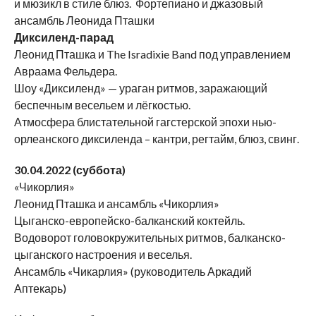
и мюзикл в стиле блюз. Фортепиано и джазовый
ансамбль Леонида Пташки
Диксиленд-парад
Леонид Пташка и The Isradixie Band под управлением
Авраама Фельдера.
Шоу «Диксиленд» — ураган ритмов, заражающий
беспечным весельем и лёгкостью.
Атмосфера блистательной гагстерской эпохи нью-
орлеанского диксиленда – кантри, регтайм, блюз, свинг.
30.04.2022 (суббота)
«Чикорлия»
Леонид Пташка и ансамбль «Чикорлия»
Цыганско-европейско-балканский коктейль.
Водоворот головокружительных ритмов, балканско-
цыганского настроения и веселья.
Ансамбль «Чикарлия» (руководитель Аркадий
Аптекарь)