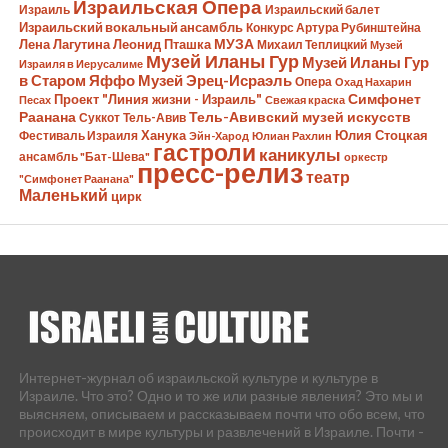
Израильская Опера
Израиль
Израильский балет
Израильский вокальный ансамбль
Конкурс Артура Рубинштейна
Лена Лагутина
Леонид Пташка
МУЗА
Михаил Теплицкий
Музей
Музей Иланы Гур
Музей Иланы Гур
Израиля в Иерусалиме
в Старом Яффо
Музей Эрец-Исраэль
Опера
Охад Нахарин
Симфонет
Проект "Линия жизни - Израиль"
Песах
Свежая краска
Раанана
Тель-Авивский музей искусств
Суккот
Тель-Авив
Ханука
Юлия Стоцкая
Фестиваль Израиля
Эйн-Харод
Юлиан Рахлин
гастроли
каникулы
ансамбль "Бат-Шева"
оркестр
пресс-релиз
театр
"Симфонет Раанана"
Маленький
цирк
Интернет-журнал об израильской культуре и культуре в
Израиле. Что это? Одно и то же или разные явления? Это мы и
выясняем, описываем и рассказываем почти что обо всем, что
происходит в мире культуры и развлечений в Израиле. Почти -