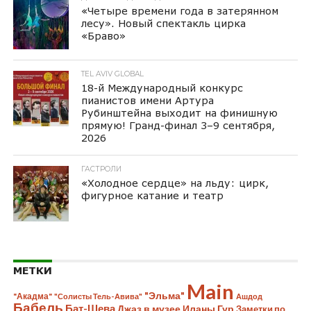
«Четыре времени года в затерянном
лесу». Новый спектакль цирка
«Браво»
TEL AVIV GLOBAL
18-й Международный конкурс
пианистов имени Артура
Рубинштейна выходит на финишную
прямую! Гранд-финал 3–9 сентября,
2026
ГАСТРОЛИ
«Холодное сердце» на льду: цирк,
фигурное катание и театр
МЕТКИ
Main
"Эльма"
"Акадма"
"Солисты Тель-Авива"
Ашдод
Бабель
Бат-Шева
Джаз в музее Иланы Гур
Заметки по