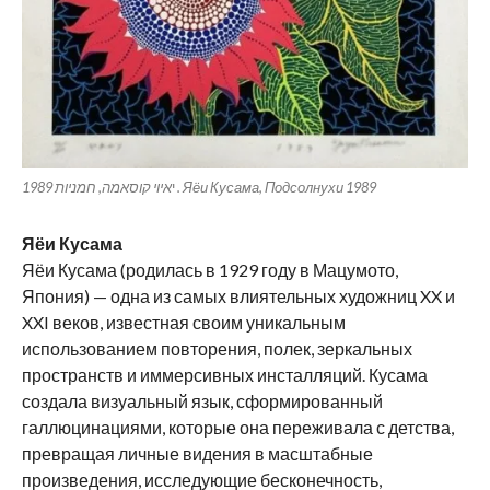
איוי קוסאמה, חמניות 1989 . Яёи Кусама, Подсолнухи 1989
י
Яёи Кусама
Яёи Кусама (родилась в 1929 году в Мацумото,
Япония) — одна из самых влиятельных художниц XX и
XXI веков, известная своим уникальным
использованием повторения, полек, зеркальных
пространств и иммерсивных инсталляций. Кусама
создала визуальный язык, сформированный
галлюцинациями, которые она переживала с детства,
превращая личные видения в масштабные
произведения, исследующие бесконечность,