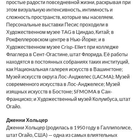
простые радости повседневной жизни, раскрывая при
этом визуальную интенсивность, интимность и
сложность пространств, которые мы населяем.
Персональные выставки Песис проходили в
Художественном музее TAG в Циндао, Китай; в
Рокфеллеровском центре в Нью-Йорке; и в
Художественном музее Crisp-Ellert при колледже
Флаглера в Сент-Огастине, штат Флорида. Её работы
находятся в постоянных собраниях таких институций,
как Национальная галерея искусств в Вашингтоне;
Музей искусств округа Лос-Анджелес (LACMA); Музей
современного искусства в Лос-Анджелесе; Музей
изящных искусств в Бостоне; SFMOMA в Сан-
Франциско; и Художественный музей Колумбуса, штат
Огайо.
Дженни Хольцер
Дженни Хольцер (родилась в 1950 году в Галлиполисе,
штат Огайо, США) — одна из самых влиятельных