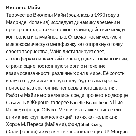
Виолета Майя
Творчество Виолеты Майи (родилась в 1993 году в
Мадриде, Испания) исследует динамику времени и
пространства, а также тонкое взаимодействие между
контролем и случайностью. Отмечая космическую и
микрокосмическую метафизику как отправную точку
своего творчества, Майя дистиллирует свет,
атмосферу и лирический перевод цвета в композиции,
отражающие постоянную энергию и течение
взаимосвязанности различных сил в мире. Её холсты
излучают дух и жизненную силу, будто сама краска
приведена в состояние непрерывного движения.
Работы Майи выставлялись, среди прочего, во дворце
Casavells в Жироне; галерее Nicelle Beauchene в Нью-
Йорке; и фонде Olivia в Мексике, а также привлекли
внимание крупных коллекций, таких как коллекция
Хорхе М. Переса (Майами), фонд Shah Garg
(Калифорния) и художественная коллекция JP Morgan