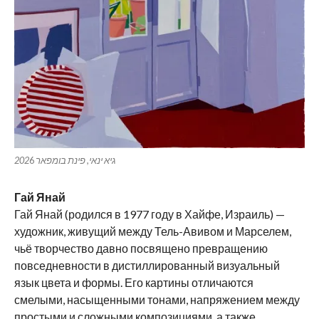
6
גיא ינאי, פינת בומפאר 202
Гай Янай
Гай Янай (родился в 1977 году в Хайфе, Израиль) —
художник, живущий между Тель-Авивом и Марселем,
чьё творчество давно посвящено превращению
повседневности в дистиллированный визуальный
язык цвета и формы. Его картины отличаются
смелыми, насыщенными тонами, напряжением между
простыми и сложными композициями, а также