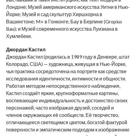
Лондоне; Музей американского искусства Уитни в Нью-
Йорке; Музей и сад скульптур Хиршхорна в
Вашингтоне; M+ в Гонконге; Бау в Берлине (Gropius
Bau); и Музей современного искусства Луизиана в
Хумлебеке.
Джордан Кастил
Джордан Кастил (родилась в 1989 году в Денвере, штат
Колорадо, США) — художница, живущая в Нью-Йорке,
чья практика сосредоточена на портрете как средстве
исследования идентичности, интимности и общности.
Работая методом непосредственного наблюдения,
Кастил создаёт яркие, крупноформатные картины,
воспевающие индивидуальность и достоинство своих
персонажей, часто изображая друзей, соседей и
членов окружающих её сообществ. Её творчество,
отличающееся светящимся цветом, богатой фактурой
поверхности и эмпатическим подходом к изображению