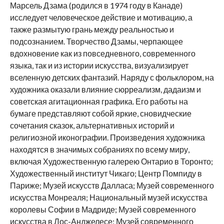
Марсель Дзама (родился в 1974 году в Канаде)
исследует человеческое действие и мотивацию, а
также размытую грань между реальностью и
подсознанием. Творчество Дзамы, черпающее
вдохновение как из повседневного, современного
языка, так и из истории искусства, визуализирует
вселенную детских фантазий. Наряду с фольклором, на
художника оказали влияние сюрреализм, дадаизм и
советская агитационная графика. Его работы на
бумаге представляют собой яркие, сновидческие
сочетания сказок, альтернативных историй и
религиозной иконографии. Произведения художника
находятся в значимых собраниях по всему миру,
включая Художественную галерею Онтарио в Торонто;
Художественный институт Чикаго; Центр Помпиду в
Париже; Музей искусств Далласа; Музей современного
искусства Монреаля; Национальный музей искусства
королевы Софии в Мадриде; Музей современного
искусства в Лос-Анджелесе; Музей современного