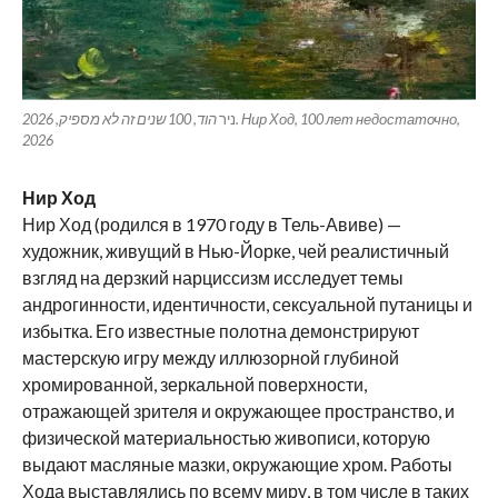
ניר
הוד, 100 שנים זה לא מספיק, 2026. Нир Ход, 100 лет недостаточно,
2026
Нир Ход
Нир Ход (родился в 1970 году в Тель-Авиве) —
художник, живущий в Нью-Йорке, чей реалистичный
взгляд на дерзкий нарциссизм исследует темы
андрогинности, идентичности, сексуальной путаницы и
избытка. Его известные полотна демонстрируют
мастерскую игру между иллюзорной глубиной
хромированной, зеркальной поверхности,
отражающей зрителя и окружающее пространство, и
физической материальностью живописи, которую
выдают масляные мазки, окружающие хром. Работы
Хода выставлялись по всему миру, в том числе в таких