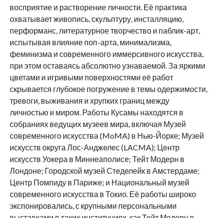
восприятие и растворение личности. Её практика
охватывает живопись, скульптуру, инсталляцию,
перформанс, литературное творчество и паблик-арт,
испытывая влияние поп-арта, минимализма,
феминизма и современного иммерсивного искусства,
при этом оставаясь абсолютно узнаваемой. За яркими
цветами и игривыми поверхностями её работ
скрывается глубокое погружение в темы одержимости,
тревоги, выживания и хрупких границ между
личностью и миром. Работы Кусамы находятся в
собраниях ведущих музеев мира, включая Музей
современного искусства (MoMA) в Нью-Йорке; Музей
искусств округа Лос-Анджелес (LACMA); Центр
искусств Уокера в Миннеаполисе; Тейт Модерн в
Лондоне; Городской музей Стеделейк в Амстердаме;
Центр Помпиду в Париже; и Национальный музей
современного искусства в Токио. Её работы широко
экспонировались, с крупными персональными
выставками в таких институциях, как Тейт Модерн в