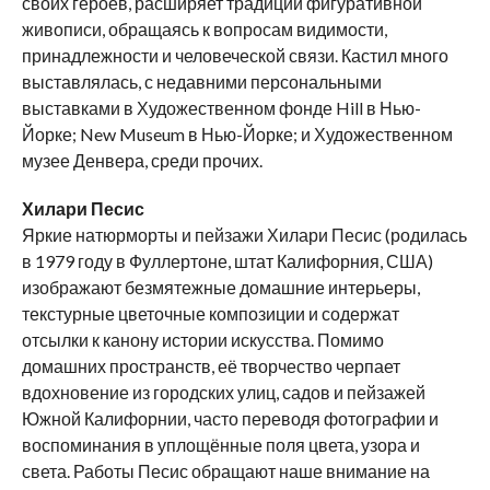
своих героев, расширяет традиции фигуративной
живописи, обращаясь к вопросам видимости,
принадлежности и человеческой связи. Кастил много
выставлялась, с недавними персональными
выставками в Художественном фонде Hill в Нью-
Йорке; New Museum в Нью-Йорке; и Художественном
музее Денвера, среди прочих.
Хилари Песис
Яркие натюрморты и пейзажи Хилари Песис (родилась
в 1979 году в Фуллертоне, штат Калифорния, США)
изображают безмятежные домашние интерьеры,
текстурные цветочные композиции и содержат
отсылки к канону истории искусства. Помимо
домашних пространств, её творчество черпает
вдохновение из городских улиц, садов и пейзажей
Южной Калифорнии, часто переводя фотографии и
воспоминания в уплощённые поля цвета, узора и
света. Работы Песис обращают наше внимание на