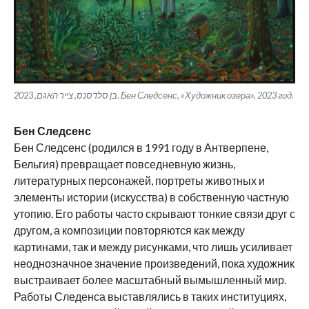
בן סלדסנס, צייר האגם, 20
23.
Бен Следсенс, «Художник озера», 2023 год.
Бен Следсенс
Бен Следсенс (родился в 1991 году в Антверпене,
Бельгия) превращает повседневную жизнь,
литературных персонажей, портреты животных и
элементы истории (искусства) в собственную частную
утопию. Его работы часто скрывают тонкие связи друг с
другом, а композиции повторяются как между
картинами, так и между рисунками, что лишь усиливает
неоднозначное значение произведений, пока художник
выстраивает более масштабный вымышленный мир.
Работы Следенса выставлялись в таких институциях,