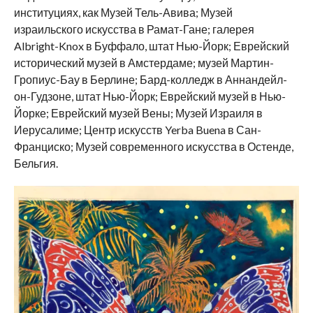
институциях, как Музей Тель-Авива; Музей
израильского искусства в Рамат-Гане; галерея
Albright-Knox в Буффало, штат Нью-Йорк; Еврейский
исторический музей в Амстердаме; музей Мартин-
Гропиус-Бау в Берлине; Бард-колледж в Аннандейл-
он-Гудзоне, штат Нью-Йорк; Еврейский музей в Нью-
Йорке; Еврейский музей Вены; Музей Израиля в
Иерусалиме; Центр искусств Yerba Buena в Сан-
Франциско; Музей современного искусства в Остенде,
Бельгия.