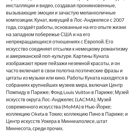
инсталляции и видео, создавая проникновенные,
вызывающие эмоции и зачастую меланхоличные
композиции. Кунат, живущий в Лос-Анджелесе с 2007
года, создаёт работы, основанные на его опыте жизни
на западном побережье США и на его
непрекращающихся отношениях с Европой. Его
искусство соединяет отсылки к немецкому романтизму
и американской поп-культуре. Картины Куната
изображают яркие пейзажи неземной красоты, и он
часто включает в свои полотна поэтические фразы и
цитаты из музыки или кино. Работы Куната находятся в
собраниях крупнейших музеев мира, включая Центр
Помпиду в Париже; Фонд Louis Vuitton в Париже; Музей
искусств округа Лос-Анджелес (LACMA); Музей
современного искусства (MoMA) в Нью-Йорке;
коллекцию Oketa в Токио; коллекцию Пино в Париже; и
Центр искусств Уокера в Миннеаполисе, штат
Миннесота, среди прочих.