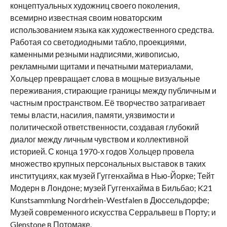
концептуальных художниц своего поколения,
всемирно известная своим новаторским
использованием языка как художественного средства.
Работая со светодиодными табло, проекциями,
каменными резными надписями, живописью,
рекламными щитами и печатными материалами,
Хольцер превращает слова в мощные визуальные
переживания, стирающие границы между публичным и
частным пространством. Её творчество затрагивает
темы власти, насилия, памяти, уязвимости и
политической ответственности, создавая глубокий
диалог между личным чувством и коллективной
историей. С конца 1970-х годов Хольцер провела
множество крупных персональных выставок в таких
институциях, как музей Гуггенхайма в Нью-Йорке; Тейт
Модерн в Лондоне; музей Гуггенхайма в Бильбао; K21
Kunstsammlung Nordrhein-Westfalen в Дюссельдорфе;
Музей современного искусства Серральвеш в Порту; и
Glenstone в Потомаке.