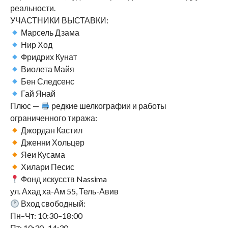
реальности.
УЧАСТНИКИ ВЫСТАВКИ:
Марсель Дзама
Нир Ход
Фридрих Кунат
Виолета Майя
Бен Следсенс
Гай Янай
Плюс —
редкие шелкографии и работы
ограниченного тиража:
Джордан Кастил
Дженни Хольцер
Яеи Кусама
Хилари Песис
Фонд искусств Nassima
ул. Ахад ха-Ам 55, Тель-Авив
Вход свободный:
Пн–Чт: 10:30–18:00
Пт: 10:30–14:30