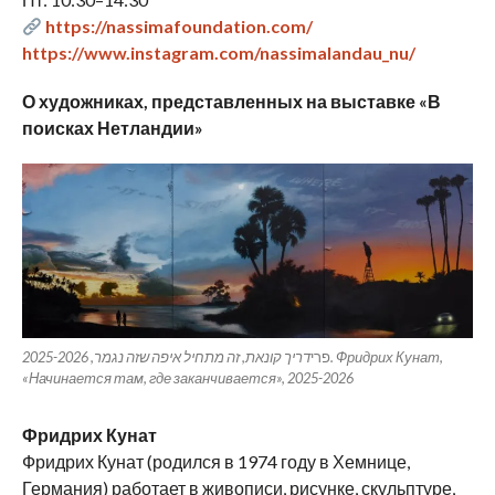
https://nassimafoundation.com/
https://www.instagram.com/nassimalandau_nu/
О художниках, представленных на выставке «В
поисках Нетландии»
פרי
דריך קונאת, זה מתחיל איפה שזה נגמר, 2025-2026. Фридрих Кунат,
«Начинается там, где заканчивается», 2025-2026
Фридрих Кунат
Фридрих Кунат (родился в 1974 году в Хемнице,
Германия) работает в живописи, рисунке, скульптуре,