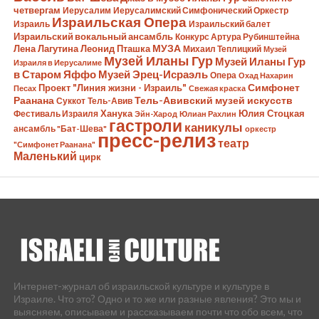
четвергам
Иерусалим
Иерусалимский Симфонический Оркестр
Израильская Опера
Израиль
Израильский балет
Израильский вокальный ансамбль
Конкурс Артура Рубинштейна
Лена Лагутина
Леонид Пташка
МУЗА
Михаил Теплицкий
Музей
Музей Иланы Гур
Музей Иланы Гур
Израиля в Иерусалиме
в Старом Яффо
Музей Эрец-Исраэль
Опера
Охад Нахарин
Симфонет
Проект "Линия жизни - Израиль"
Песах
Свежая краска
Раанана
Тель-Авивский музей искусств
Суккот
Тель-Авив
Ханука
Юлия Стоцкая
Фестиваль Израиля
Эйн-Харод
Юлиан Рахлин
гастроли
каникулы
ансамбль "Бат-Шева"
оркестр
пресс-релиз
театр
"Симфонет Раанана"
Маленький
цирк
Интернет-журнал об израильской культуре и культуре в
Израиле. Что это? Одно и то же или разные явления? Это мы и
выясняем, описываем и рассказываем почти что обо всем, что