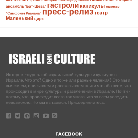
гастроли
каникулы
ансамбль "Бат-Шева"
оркестр
пресс-релиз
театр
"Симфонет Раанана"
Маленький
цирк
Интернет-журнал об израильской культуре и культуре в
Израиле. Что это? Одно и то же или разные явления? Это мы и
выясняем, описываем и рассказываем почти что обо всем, что
происходит в мире культуры и развлечений в Израиле. Почти -
потому, что происходит всего так много, что за всем уследить
невозможно. Но мы пытаемся. Присоединяйтесь.
FACEBOOK