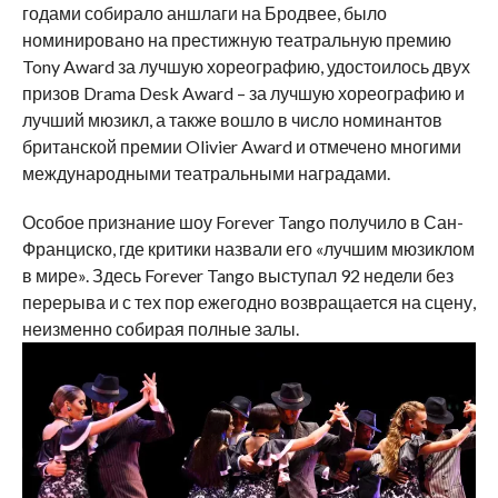
годами собирало аншлаги на Бродвее, было
номинировано на престижную театральную премию
Tony Award за лучшую хореографию, удостоилось двух
призов Drama Desk Award – за лучшую хореографию и
лучший мюзикл, а также вошло в число номинантов
британской премии Olivier Award и отмечено многими
международными театральными наградами.
Особое признание шоу Forever Tango получило в Сан-
Франциско, где критики назвали его «лучшим мюзиклом
в мире». Здесь Forever Tango выступал 92 недели без
перерыва и с тех пор ежегодно возвращается на сцену,
неизменно собирая полные залы.