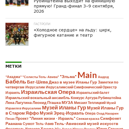
Рубинштейна выходит на финишную
прямую! Гранд-финал 3–9 сентября,
2026
ГАСТРОЛИ
«Холодное сердце» на льду: цирк,
фигурное катание и театр
МЕТКИ
Main
"Эльма"
"Акадма"
"Солисты Тель-Авива"
Ашдод
Бабель
Бат-Шева
Джаз в музее Иланы Гур
Заметки по
четвергам
Иерусалим
Иерусалимский Симфонический Оркестр
Израильская Опера
Израиль
Израильский балет
Израильский вокальный ансамбль
Конкурс Артура Рубинштейна
Лена Лагутина
Леонид Пташка
МУЗА
Михаил Теплицкий
Музей
Музей Иланы Гур
Музей Иланы Гур
Израиля в Иерусалиме
в Старом Яффо
Музей Эрец-Исраэль
Опера
Охад Нахарин
Симфонет
Проект "Линия жизни - Израиль"
Песах
Свежая краска
Раанана
Тель-Авивский музей искусств
Суккот
Тель-Авив
Ханука
Юлия Стоцкая
Фестиваль Израиля
Эйн-Харод
Юлиан Рахлин