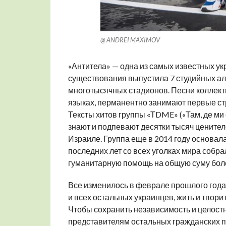
@ ANDREI MAXIMOV
«Антитела» — одна из самых известных укр
существования выпустила 7 студийных ал
многотысячных стадионов. Песни коллекти
языках, перманентно занимают первые стр
Тексты хитов группы «ТDME» («Там, де ми є
знают и подпевают десятки тысяч ценителе
Израиле. Группа еще в 2014 году основал
последних лет со всех уголках мира собр
гуманитарную помощь на общую суму боле
Все изменилось в феврале прошлого года.
и всех остальных украинцев, жить и твор
Чтобы сохранить независимость и целостно
представителям остальных гражданских 