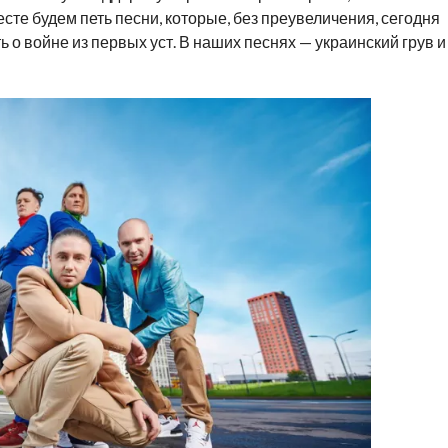
месте будем петь песни, которые, без преувеличения, сегодня
 о войне из первых уст. В наших песнях — украинский грув и