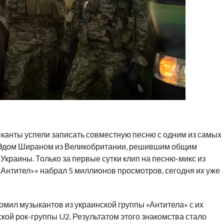
анты успели записать совместную песню с одним из самых
 Эдом Шираном из Великобритании, решившим общим
краины. Только за первые сутки клип на песню-микс из
«Антител»» набрал 5 миллионов просмотров, сегодня их уже
мил музыкантов из украинской группы «Антитела» с их
кой рок-группы U2. Результатом этого знакомства стало