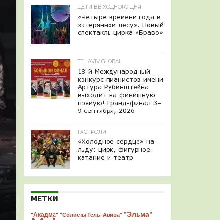
ДЕТИ ВЫХОДНОГО ДНЯ
«Четыре времени года в
затерянном лесу». Новый
спектакль цирка «Браво»
TEL AVIV GLOBAL
18-й Международный
конкурс пианистов имени
Артура Рубинштейна
выходит на финишную
прямую! Гранд-финал 3–
9 сентября, 2026
ГАСТРОЛИ
«Холодное сердце» на
льду: цирк, фигурное
катание и театр
МЕТКИ
"Эльма"
"Акадма"
"Солисты Тель-Авива"