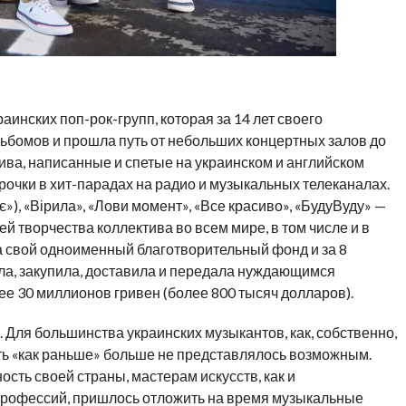
аинских поп-рок-групп, которая за 14 лет своего
ьбомов и прошла путь от небольших концертных залов до
ва, написанные и спетые на украинском и английском
очки в хит-парадах на радио и музыкальных телеканалах.
»), «Вірила», «Лови момент», «Все красиво», «БудуВуду» —
й творчества коллектива во всем мире, в том числе и в
а свой одноименный благотворительный фонд и за 8
ала, закупила, доставила и передала нуждающимся
е 30 миллионов гривен (более 800 тысяч долларов).
 Для большинства украинских музыкантов, как, собственно,
ить «как раньше» больше не представлялось возможным.
сть своей страны, мастерам искусств, как и
профессий, пришлось отложить на время музыкальные