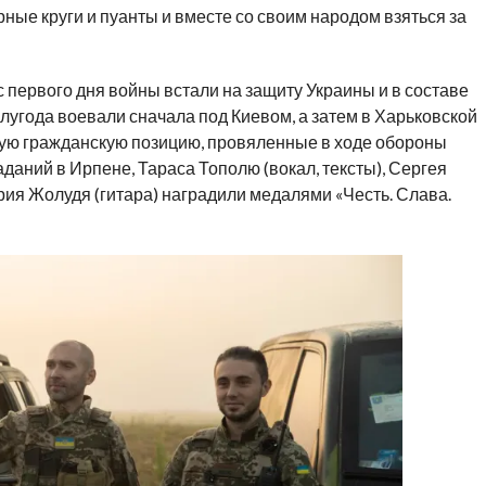
ные круги и пуанты и вместе со своим народом взяться за
с первого дня войны встали на защиту Украины и в составе
лугода воевали сначала под Киевом, а затем в Харьковской
окую гражданскую позицию, провяленные в ходе обороны
даний в Ирпене, Тараса Тополю (вокал, тексты), Сергея
ия Жолудя (гитара) наградили медалями «Честь. Слава.