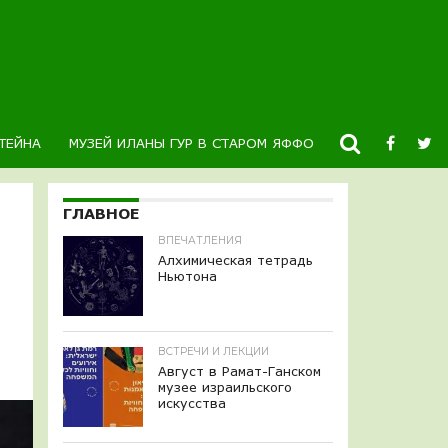
ТЕЙНА
МУЗЕЙ ИЛАНЫ ГУР В СТАРОМ ЯФФО
НОВОСТИ
К
ГЛАВНОЕ
ВПЕЧАТЛЕНИЯ
Алхимическая тетрадь
Ньютона
ВСТРЕЧИ И ЛЕКЦИИ
Август в Рамат-Ганском
музее израильского
искусства