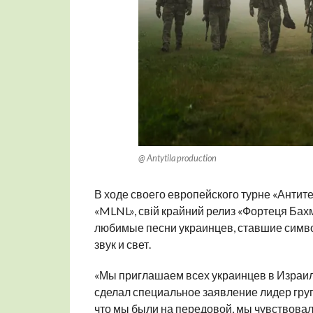
@ Antytila production
В ходе своего европейского турне «Антит
«MLNL», свій крайний релиз «Фортеця Бах
любимые песни украинцев, ставшие симво
звук и свет.
«Мы приглашаем всех украинцев в Израиле
сделал специальное заявление лидер груп
что мы были на передовой, мы чувствовал