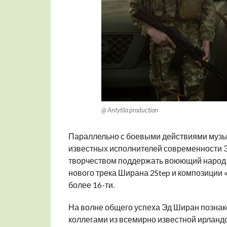
@ Antytila production
Параллельно с боевыми действиями музык
известных исполнителей современности
творчеством поддержать воюющий народ У
нового трека Ширана 2Step и композиции 
более 16-ти.
На волне общего успеха Эд Ширан познако
коллегами из всемирно известной ирландс