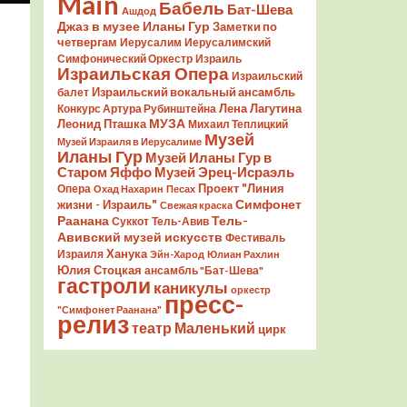
Main
Бабель
Бат-Шева
Ашдод
Джаз в музее Иланы Гур
Заметки по
четвергам
Иерусалим
Иерусалимский
Симфонический Оркестр
Израиль
Израильская Опера
Израильский
Израильский вокальный ансамбль
балет
Лена Лагутина
Конкурс Артура Рубинштейна
Леонид Пташка
МУЗА
Михаил Теплицкий
Музей
Музей Израиля в Иерусалиме
Иланы Гур
Музей Иланы Гур в
Старом Яффо
Музей Эрец-Исраэль
Проект "Линия
Опера
Охад Нахарин
Песах
Симфонет
жизни - Израиль"
Свежая краска
Раанана
Тель-
Суккот
Тель-Авив
Авивский музей искусств
Фестиваль
Ханука
Израиля
Эйн-Харод
Юлиан Рахлин
Юлия Стоцкая
ансамбль "Бат-Шева"
гастроли
каникулы
оркестр
пресс-
"Симфонет Раанана"
релиз
театр Маленький
цирк