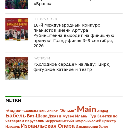
«Браво»
TEL AVIV GLOBAL
18-й Международный конкурс
пианистов имени Артура
Рубинштейна выходит на финишную
прямую! Гранд-финал 3–9 сентября,
2026
ГАСТРОЛИ
«Холодное сердце» на льду: цирк,
фигурное катание и театр
МЕТКИ
Main
"Эльма"
"Акадма"
"Солисты Тель-Авива"
Ашдод
Бабель
Бат-Шева
Джаз в музее Иланы Гур
Заметки по
четвергам
Иерусалим
Иерусалимский Симфонический Оркестр
Израильская Опера
Израиль
Израильский балет