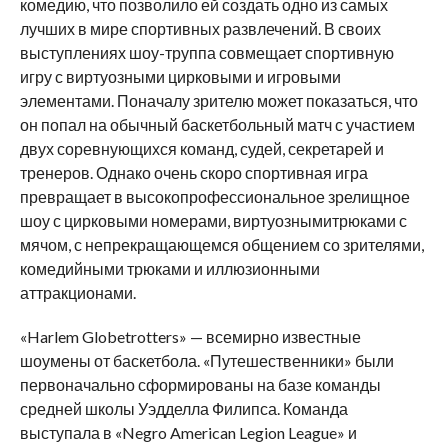
комедию, что позволило ей создать одно из самых
лучших в мире спортивных развлечений. В своих
выступлениях шоу-труппа совмещает спортивную
игру с виртуозными цирковыми и игровыми
элементами. Поначалу зрителю может показаться, что
он попал на обычный баскетбольный матч с участием
двух соревнующихся команд, судей, секретарей и
тренеров. Однако очень скоро спортивная игра
превращает в высокопрофессиональное зрелищное
шоу с цирковыми номерами, виртуознымитрюками с
мячом, с непрекращающемся общением со зрителями,
комедийными трюками и иллюзионными
аттракционами.
«
Harlem
Globetrotters
» — всемирно известные
шоумены от баскетбола. «Путешественники» были
первоначально сформированы на базе команды
средней школы Уэдделла Филипса. Команда
выступала в «
Negro
American
Legion
League
» и