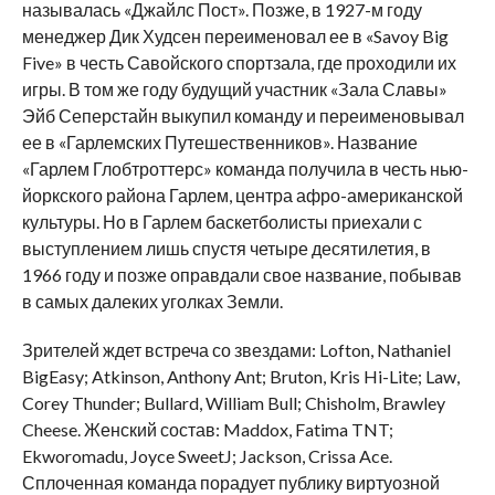
называлась «Джайлс Пост». Позже, в 1927-м году
менеджер Дик Худсен переименовал ее в «
Savoy
Big
Five
» в честь Савойского спортзала, где проходили их
игры. В том же году будущий участник «Зала Славы»
Эйб Сеперстайн выкупил команду и переименовывал
ее в «Гарлемских Путешественников».
Название
«Гарлем Глобтроттерс» команда получила в честь нью-
йоркского района Гарлем, центра афро-американской
культуры. Но в Гарлем баскетболисты приехали с
выступлением лишь спустя четыре десятилетия, в
1966 году и позже оправдали свое название, побывав
в самых далеких уголках Земли.
Зрителей ждет встреча со звездами: Lofton, Nathaniel
BigEasy; Atkinson, Anthony Ant; Bruton, Kris Hi-Lite; Law,
Corey Thunder; Bullard, William Bull; Chisholm, Brawley
Cheese. Женский состав: Maddox, Fatima TNT;
Ekworomadu, Joyce SweetJ; Jackson, Crissa Ace.
Сплоченная команда порадует публику виртуозной