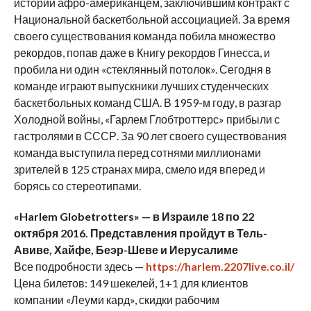
истории афро-американцем, заключившим контракт с
Национальной баскетбольной ассоциацией. За время
своего существования команда побила множество
рекордов, попав даже в Книгу рекордов Гинесса, и
пробила ни один «стеклянный потолок». Сегодня в
команде играют выпускники лучших студенческих
баскетбольных команд США. В 1959-м году, в разгар
Холодной войны, «Гарлем Глобтроттерс» прибыли с
гастролями в СССР. За 90 лет своего существования
команда выступила перед сотнями миллионами
зрителей в 125 странах мира, смело идя вперед и
борясь со стереотипами.
«
Harlem
Globetrotters
» — в Израиле 18 по 22
октября 2016. Представления пройдут в Тель-
Авиве, Хайфе, Беэр-Шеве и Иерусалиме
Все подробности здесь —
https
://harlem.2207live.co.il/
Цена билетов: 149 шекелей, 1+1 для клиентов
компании «Леуми кард», скидки рабочим