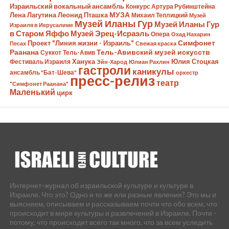
Израильский вокальный ансамбль
Конкурс Артура Рубинштейна
Лена Лагутина
Леонид Пташка
МУЗА
Михаил Теплицкий
Музей
Музей Иланы Гур
Музей Иланы Гур
Израиля в Иерусалиме
в Старом Яффо
Музей Эрец-Исраэль
Опера
Охад Нахарин
Симфонет
Проект "Линия жизни - Израиль"
Песах
Свежая краска
Раанана
Тель-Авивский музей искусств
Суккот
Тель-Авив
Ханука
Юлия Стоцкая
Фестиваль Израиля
Эйн-Харод
Юлиан Рахлин
гастроли
каникулы
ансамбль "Бат-Шева"
оркестр
пресс-релиз
театр
"Симфонет Раанана"
Маленький
цирк
Интернет-журнал об израильской культуре и культуре в
Израиле. Что это? Одно и то же или разные явления? Это мы и
выясняем, описываем и рассказываем почти что обо всем, что
происходит в мире культуры и развлечений в Израиле. Почти -
потому, что происходит всего так много, что за всем уследить