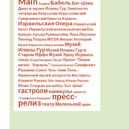
Main
Бабель
Бат-Шева
Ашдод
Джаз в музее Иланы Гур
Заметки по
четвергам
Иерусалим
Иерусалимский
Симфонический Оркестр
Израиль
Израильская Опера
Израильский
Израильский вокальный ансамбль
балет
Лена Лагутина
Конкурс Артура Рубинштейна
Леонид Пташка
МУЗА
Михаил Теплицкий
Музей
Музей Израиля в Иерусалиме
Иланы Гур
Музей Иланы Гур в
Старом Яффо
Музей Эрец-Исраэль
Проект "Линия
Опера
Охад Нахарин
Песах
Симфонет
жизни - Израиль"
Свежая краска
Раанана
Тель-
Суккот
Тель-Авив
Авивский музей искусств
Фестиваль
Ханука
Израиля
Эйн-Харод
Юлиан Рахлин
Юлия Стоцкая
ансамбль "Бат-Шева"
гастроли
каникулы
оркестр
пресс-
"Симфонет Раанана"
релиз
театр Маленький
цирк