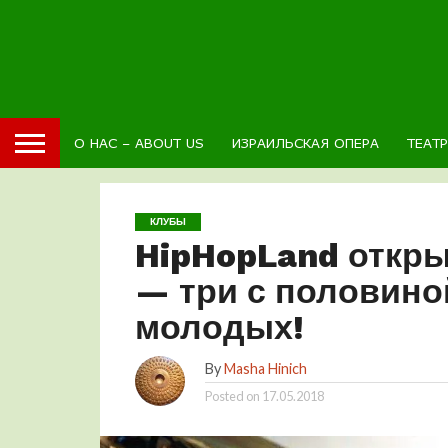
О НАС – ABOUT US
ИЗРАИЛЬСКАЯ ОПЕРА
ТЕАТ
КЛУБЫ
HipHopLand откры
— три с половино
молодых!
By
Masha Hinich
Posted on
17.05.2018