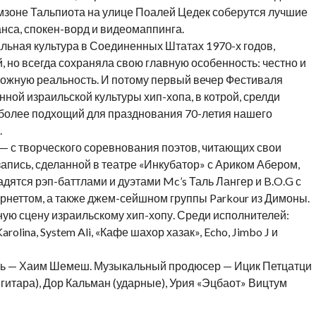
омзоне Тальпиота на улице Поалей Цедек соберутся лучшие
анса, спокен-ворд и видеомаппинга.
альная культура в Соединенных Штатах 1970-х годов,
но всегда сохраняла свою главную особенность: честно и
ложную реальность. И потому первый вечер Фестиваля
ной израильской культуры хип-хопа, в котрой, срелди
зя более подхощий для празднования 70-летия нашего
.
— с творческого соревнования поэтов, читающих свои
апись, сделанной в театре «Инкубатор» с Ариком Абером,
дятся рэп-баттлами и дуэтами Mc’s Таль Лангер и B.O.G с
неттом, а также джем-сейшном группы Parkour из Димоны.
ую сцену израильскому хип-хопу. Среди исполнителей:
arolina, System Ali, «Кафе шахор хазак», Echo, Jimbo J и
ль — Хаим Шемеш. Музыкальный продюсер — Ицик Петцатци
гитара), Дор Кальман (ударные), Урия «Эцбаот» Вицтум