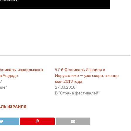
стиваль израильского
57-й Фестиваль Израиля в
 в Ашдоде
Иерусалиме — уже скоро, в конце
17
мая 2018 года
ние"
27.03.2018
В "Страна фестивалей"
ЛЬ ИЗРАИЛЯ