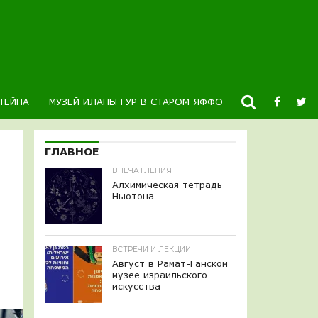
ТЕЙНА
МУЗЕЙ ИЛАНЫ ГУР В СТАРОМ ЯФФО
НОВОСТИ
К
ГЛАВНОЕ
ВПЕЧАТЛЕНИЯ
Алхимическая тетрадь
Ньютона
ВСТРЕЧИ И ЛЕКЦИИ
Август в Рамат-Ганском
музее израильского
искусства