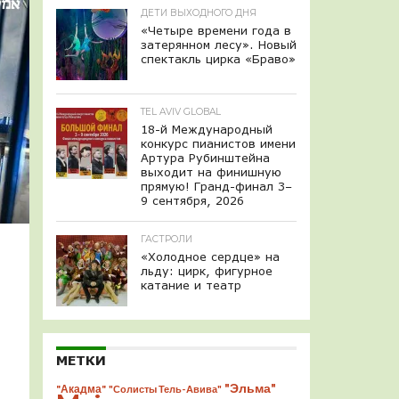
ДЕТИ ВЫХОДНОГО ДНЯ
«Четыре времени года в
затерянном лесу». Новый
спектакль цирка «Браво»
TEL AVIV GLOBAL
18-й Международный
конкурс пианистов имени
Артура Рубинштейна
выходит на финишную
прямую! Гранд-финал 3–
9 сентября, 2026
ГАСТРОЛИ
«Холодное сердце» на
льду: цирк, фигурное
катание и театр
МЕТКИ
"Эльма"
"Акадма"
"Солисты Тель-Авива"