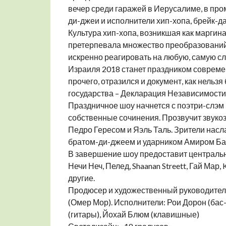
вечер среди гаражей в Иерусалиме, в пр
ди-джеи и исполнители хип-хопа, брейк-д
Культура хип-хопа, возникшая как маргин
претерпевала множество преобразований, 
искренно реагировать на любую, самую с
Израиля 2018 станет праздником современ
прочего, отразился и документ, как нель
государства – Декларация Независимости
Праздничное шоу начнется с поэтри-слэм 
собственные сочинения. Прозвучит звукоз
Педро Гересом и Яэль Таль. Зрители насла
братом-ди-джеем и ударником Амиром Бар
В завершение шоу предоставит центральн
Нечи Неч, Пелед, Shaanan Streett, Гай Мар, K
другие.
Продюсер и художественный руководите
(Омер Мор). Исполнители: Рои Дорон (бас-
(гитары), Йохай Блюм (клавишные)