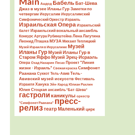
Main
Бабель
Бат-Шева
Ашдод
Джаз в музее Иланы Гур
Заметки по
четвергам
Иерусалим
Иерусалимский
Симфонический Оркестр
Израиль
Израильская Опера
Израильский
Израильский вокальный ансамбль
балет
Лена Лагутина
Конкурс Артура Рубинштейна
Леонид Пташка
МУЗА
Михаил Теплицкий
Музей
Музей Израиля в Иерусалиме
Иланы Гур
Музей Иланы Гур в
Старом Яффо
Музей Эрец-Исраэль
Проект "Линия
Опера
Охад Нахарин
Песах
Симфонет
жизни - Израиль"
Свежая краска
Раанана
Тель-
Суккот
Тель-Авив
Авивский музей искусств
Фестиваль
Ханука
Израиля
Эйн-Харод
Юлиан Рахлин
Юлия Стоцкая
ансамбль "Бат-Шева"
гастроли
каникулы
оркестр
пресс-
"Симфонет Раанана"
релиз
театр Маленький
цирк