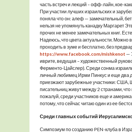
часть встреч и лекций – офф-лайн, кое-как
При участии лучших израильских и зарубе
поняла что он: алеф — замечательный, бет
нельзя не упомянуть канадку Маргарет Эт
прочих не менее замечательных книг. Естес
Надеюсь, что цвета актуальности. Можно в
проходить в зуме и бесплатно, без предв
https://www.facebook.com/mishkenot
— 7
иврите, ведущая – художественный руков
Ферменто-Цайслер). Среди сонма израиль
личный любимец Ирми Пинкус и еще два д
приезжают зарубежные участники: США, Шв
писательниц живут между 2 странами, что
пожалуй, среди участников еще и америк
потому, что сейчас читаю один из ее бест
Среди главных событий Иерусалимско
Симпозиум по созданию PEN-клуба в Из