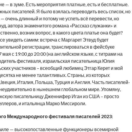
ие — в зуме. Есть мероприятия платные, есть и бесплатные.
жных писателей. Я было взялась переводить весь список, но
 — очень длинный и потому не успеть всё перевести, но
вуд, автора знаменитого романа «Рассказ служанки» и
твенно, возник вопрос, в какого цвета платье она будет?
се увидеть самим: встреча с Маргарет Этвуд будет
арительной регистрации, транслироваться в фейсбуке
 мая с 19:00 до 20:00 (на английском языке, с титрами на
одитель фестиваля, израильская писательница Юлия
ских участников – всеобщий любимец Этгар Керет и мой
есятка не менее талантливых. Страны, из которых
еция, Италия, Польша, Турция и Англия. Часть писателей-
 неудивительно в нынешнем глобальном мире. Упомяну,
анскую писательницу Дженнифер Иган из США – просто
селлеров, и итальянца Марко Миссироли.
го Международного фестиваля писателей 2023:
раиле — высокопоставленные функционеры всемирной