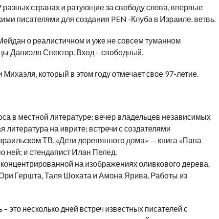
 разных странах и ратующие за свободу слова, впервые
кими писателями для создания PEN -Клуба в Израиле. ветвь.
 Мейдан о реалистичном и уже не совсем туманном
цы Даниэля Спектор. Вход – свободный.
Михаэля, который в этом году отмечает свое 97-летие.
оса в местной литературе; вечер владельцев независимых
я литература на иврите; встречи с создателями
зраильском ТВ, «Дети деревянного дома» — книга «Папа
о ней; и стендапист Илан Пелед.
сконцентрированной на изображениях оливкового дерева.
Ори Гершта, Таля Шохата и Амона Ярива. Работы из
 это несколько дней встреч известных писателей с