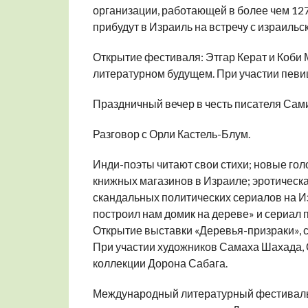
организации, работающей в более чем 127
прибудут в Израиль на встречу с израильс
Открытие фестиваля: Этгар Керат и Коби
литературном будущем. При участии певи
Праздничный вечер в честь писателя Сами 
Разговор с Орли Кастель-Блум.
Инди-поэты читают свои стихи; новые гол
книжных магазинов в Израиле; эротическа
скандальных политических сериалов на И
построил нам домик на дереве» и сериал п
Открытие выставки «Деревья-призраки», 
При участии художников Самаха Шахада, 
коллекции Дорона Сабага.
Международный литературный фестиваль –