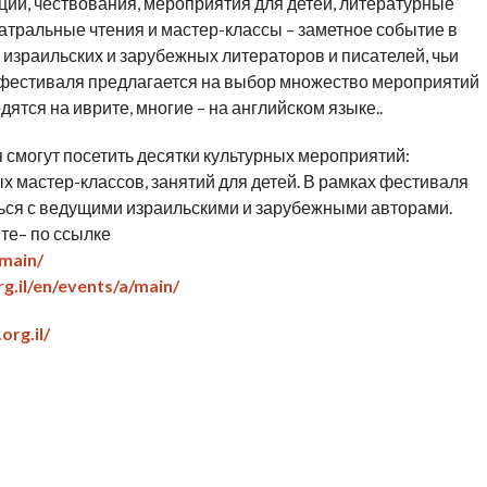
ции, чествования, мероприятия для детей, литературные
тральные чтения и мастер-классы – заметное событие в
 израильских и зарубежных литераторов и писателей, чьи
 фестиваля предлагается на выбор множество мероприятий
дятся на иврите, многие – на английском языке..
я смогут посетить десятки культурных мероприятий:
ых мастер-классов, занятий для детей. В рамках фестиваля
ться с ведущими израильскими и зарубежными авторами.
те– по ссылке
/main/
g.il/en/events/a/main/
org.il/