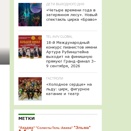
ДЕТИ ВЫХОДНОГО ДНЯ
«Четыре времени года в
затерянном лесу». Новый
спектакль цирка «Браво»
TEL AVIV GLOBAL
18-й Международный
конкурс пианистов имени
Артура Рубинштейна
выходит на финишную
прямую! Гранд-финал 3–
9 сентября, 2026
ГАСТРОЛИ
«Холодное сердце» на
льду: цирк, фигурное
катание и театр
МЕТКИ
"Эльма"
"Акадма"
"Солисты Тель-Авива"