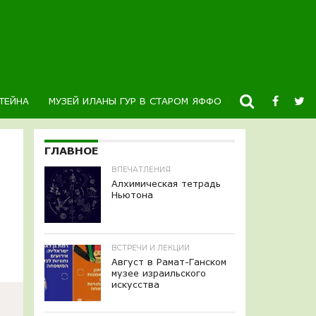
ТЕЙНА
МУЗЕЙ ИЛАНЫ ГУР В СТАРОМ ЯФФО
НОВОСТИ
К
ГЛАВНОЕ
ВПЕЧАТЛЕНИЯ
Алхимическая тетрадь
Ньютона
ВСТРЕЧИ И ЛЕКЦИИ
Август в Рамат-Ганском
музее израильского
искусства