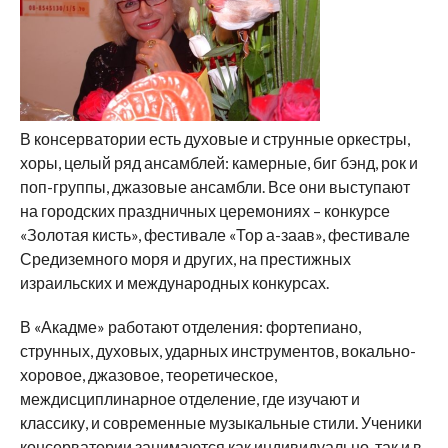
В консерватории есть духовые и струнные оркестры,
хоры, целый ряд ансамблей: камерные, биг бэнд, рок и
поп-группы, джазовые ансамбли. Все они выступают
на городских праздничных церемониях – конкурсе
«Золотая кисть», фестивале «Тор а-заав», фестивале
Средиземного моря и других, на престижных
израильских и международных конкурсах.
В «Акадме» работают отделения: фортепиано,
струнных, духовых, ударных инструментов, вокально-
хоровое, джазовое, теоретическое,
междисциплинарное отделение, где изучают и
классику, и современные музыкальные стили. Ученики
консерватории занимаются как индивидуально, так и в