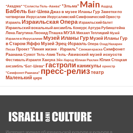
Main
"Эльма"
"Акадма"
"Солисты Тель-Авива"
Ашдод
Бабель
Бат-Шева
Джаз в музее Иланы Гур
Заметки по
четвергам
Иерусалим
Иерусалимский Симфонический Оркестр
Израильская Опера
Израиль
Израильский балет
Израильский вокальный ансамбль
Конкурс Артура Рубинштейна
Лена Лагутина
Леонид Пташка
МУЗА
Михаил Теплицкий
Музей
Музей Иланы Гур
Музей Иланы Гур
Израиля в Иерусалиме
в Старом Яффо
Музей Эрец-Исраэль
Опера
Охад Нахарин
Симфонет
Проект "Линия жизни - Израиль"
Песах
Свежая краска
Раанана
Тель-Авивский музей искусств
Суккот
Тель-Авив
Ханука
Юлия Стоцкая
Фестиваль Израиля
Эйн-Харод
Юлиан Рахлин
гастроли
каникулы
ансамбль "Бат-Шева"
оркестр
пресс-релиз
театр
"Симфонет Раанана"
Маленький
цирк
Интернет-журнал об израильской культуре и культуре в