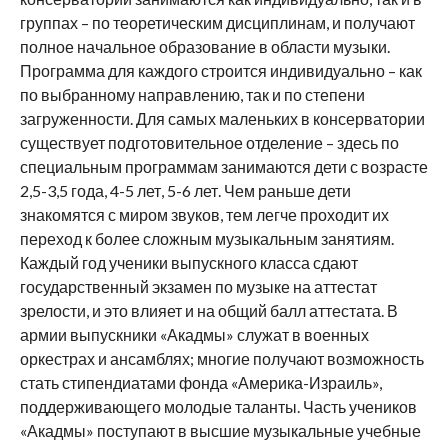
группах – по теоретическим дисциплинам, и получают
полное начальное образование в области музыки.
Программа для каждого строится индивидуально – как
по выбранному направлению, так и по степени
загруженности. Для самых маленьких в консерватории
существует подготовительное отделение – здесь по
специальным программам занимаются дети с возрасте
2,5-3,5 года, 4-5 лет, 5-6 лет. Чем раньше дети
знакомятся с миром звуков, тем легче проходит их
переход к более сложным музыкальным занятиям.
Каждый год ученики выпускного класса сдают
государственный экзамен по музыке на аттестат
зрелости, и это влияет и на общий балл аттестата. В
армии выпускники «Акадмы» служат в военных
оркестрах и ансамблях; многие получают возможность
стать стипендиатами фонда «Америка-Израиль»,
поддерживающего молодые таланты. Часть учеников
«Акадмы» поступают в высшие музыкальные учебные