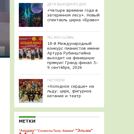
ДЕТИ ВЫХОДНОГО ДНЯ
«Четыре времени года в
затерянном лесу». Новый
спектакль цирка «Браво»
TEL AVIV GLOBAL
18-й Международный
конкурс пианистов имени
Артура Рубинштейна
выходит на финишную
прямую! Гранд-финал 3–
9 сентября, 2026
ГАСТРОЛИ
«Холодное сердце» на
льду: цирк, фигурное
катание и театр
МЕТКИ
"Эльма"
"Акадма"
"Солисты Тель-Авива"