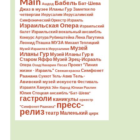
Main
Бабель
Бат-Шева
Ашдод
Джаз в музее Иланы Гур
Заметки по
четвергам
Иерусалим
Иерусалимский
Симфонический Оркестр
Израиль
Израильская Опера
Израильский
Израильский вокальный ансамбль
балет
Лена Лагутина
Конкурс Артура Рубинштейна
Леонид Пташка
МУЗА
Михаил Теплицкий
Музей
Музей Израиля в Иерусалиме
Иланы Гур
Музей Иланы Гур в
Старом Яффо
Музей Эрец-Исраэль
Проект "Линия
Опера
Охад Нахарин
Песах
Симфонет
жизни - Израиль"
Свежая краска
Раанана
Тель-
Суккот
Тель-Авив
Авивский музей искусств
Фестиваль
Ханука
Израиля
Эйн-Харод
Юлиан Рахлин
Юлия Стоцкая
ансамбль "Бат-Шева"
гастроли
каникулы
оркестр
пресс-
"Симфонет Раанана"
релиз
театр Маленький
цирк