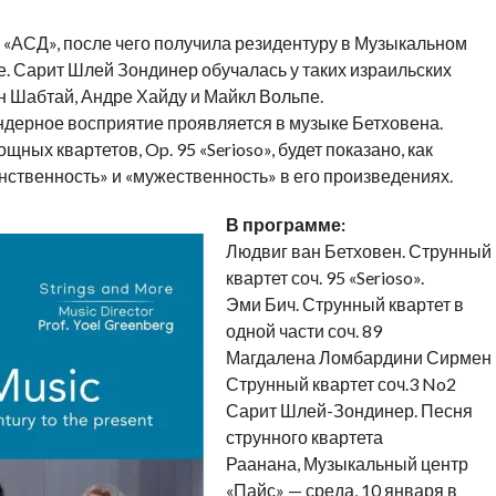
 «АСД», после чего получила резидентуру в Музыкальном
. Сарит Шлей Зондинер обучалась у таких израильских
н Шабтай, Андре Хайду и Майкл Вольпе.
гендерное восприятие проявляется в музыке Бетховена.
ных квартетов, Op. 95 «Serioso», будет показано, как
ственность» и «мужественность» в его произведениях.
В программе:
Людвиг ван Бетховен. Струнный
квартет соч. 95 «Serioso».
Эми Бич. Струнный квартет в
одной части соч. 89
Магдалена Ломбардини Сирмен
Струнный квартет соч.3 No2
Сарит Шлей-Зондинер. Песня
струнного квартета
Раанана, Музыкальный центр
«Пайс» — среда, 10 января в