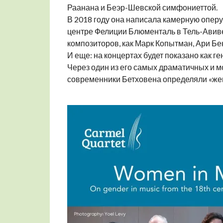
Раанана и Беэр-Шевской симфониеттой.
В 2018 году она написала камерную оперу
центре Фелиции Блюменталь в Тель-Авиве
композиторов, как Марк Копытман, Ари Бе
И еще: на концертах будет показано как 
Через один из его самых драматичных и мощ
современники Бетховена определяли «жен