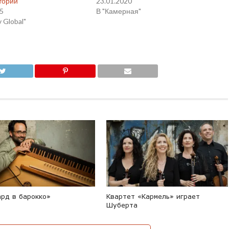
тории
23.01.2020
25
В "Камерная"
v Global"
ард в барокко»
Квартет «Кармель» играет
Шуберта