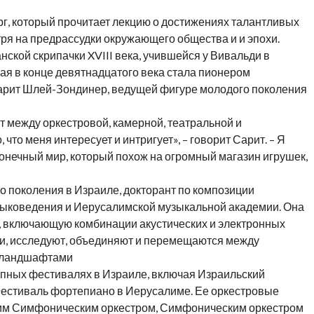
г, который прочитает лекцию о достижениях талантливых
ря на предрассудки окружающего общества и и эпохи.
нской скрипачки XVIII века, учившейся у Вивальди в
орая в конце девятнадцатого века стала пионером
Сарит Шлей-Зондинер, ведущей фигуре молодого поколения
между оркестровой, камерной, театральной и
 что меня интересует и интригует», – говорит Сарит. – Я
онечный мир, который похож на огромный магазин игрушек,
 поколения в Израиле, докторант по композиции
ыковедения и Иерусалимской музыкальной академии. Она
у, включающую комбинации акустических и электронных
и, исследуют, объединяют и перемещаются между
 ландшафтами
упных фестивалях в Израиле, включая Израильский
Фестиваль фортепиано в Иерусалиме. Ее оркестровые
им Симфоническим оркестром, Симфоническим оркестром