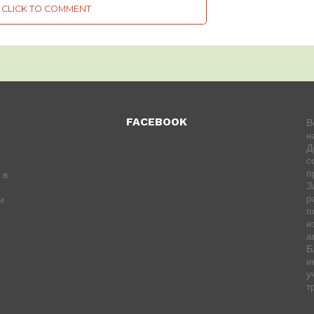
CLICK TO COMMENT
FACEBOOK
В
н
Д
с
п
 в
З
р
и
п
и
а
Б
и
у
т