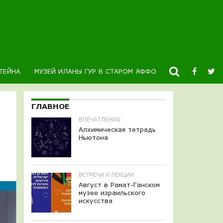
ТЕЙНА
МУЗЕЙ ИЛАНЫ ГУР В СТАРОМ ЯФФО
НОВОСТИ
К
ГЛАВНОЕ
ВПЕЧАТЛЕНИЯ
Алхимическая тетрадь
Ньютона
ВСТРЕЧИ И ЛЕКЦИИ
Август в Рамат-Ганском
музее израильского
искусства