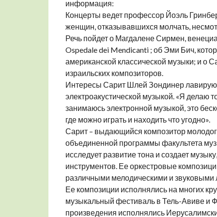
информация:
Концерты ведет профессор Йоэль Гринбер
женщин, отказывавшихся молчать, несмот
Речь пойдет о Магдалене Сирмен, венециа
Ospedale dei Mendicanti ; об Эми Бич, кот
американской классической музыки; и о 
израильских композиторов.
Интересы Сарит Шлей Зондинер лавируют 
электроакустической музыкой. «Я делаю то,
занимаюсь электронной музыкой, это беск
где можно играть и находить что угодно».
Сарит – выдающийся композитор молодого
объединенной программы факультета муз
исследует развитие тона и создает музык
инструментов. Ее оркестровые композици
различными мелодическими и звуковыми
Ее композиции исполнялись на многих кр
музыкальный фестиваль в Тель-Авиве и 
произведения исполнялись Иерусалимск