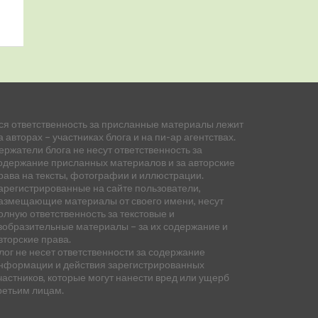
ся ответственность за присланные материалы лежит
а авторах – участниках блога и на пи-ар агентствах.
ержатели блога не несут ответственность за
одержание присланных материалов и за авторские
рава на тексты, фотографии и иллюстрации.
арегистрированные на сайте пользователи,
азмещающие материалы от своего имени, несут
олную ответственность за текстовые и
зобразительные материалы – за их содержание и
вторские права.
лог не несет ответственности за содержание
нформации и действия зарегистрированных
частников, которые могут нанести вред или ущерб
ретьим лицам.