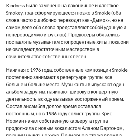
Kindness было заменено на лаконичное и хлесткое
Smokey, трансформирующееся позже в Smokie (оба
слова часто ошибочно переводят как «Дымок», но на
самом деле оба слова представляют собой удачную и
непереводимую игру слов). Продюсеры обязались
поставлять музыкантам стопроцентные хиты, пока они
не овладеют достаточным мастерством в
сочинительстве собственных песен.
Начиная с 1976 года, собственные композиции Smokie
постепенно занимают в репертуаре группы все
больше и больше места. Музыканты выпускают один
альбом за другим, начинают широкую концертную
деятельность, всюду вызывая восторженный прием.
Состав ансамбля долгое время оставался
постоянным, но в 1986 году солист группы Крис
Норман начал собственную карьеру, а группа
продолжила с новым вокалистом Аланом Бартоном,
поющим ничуть не хуже. Примерно в это же время в