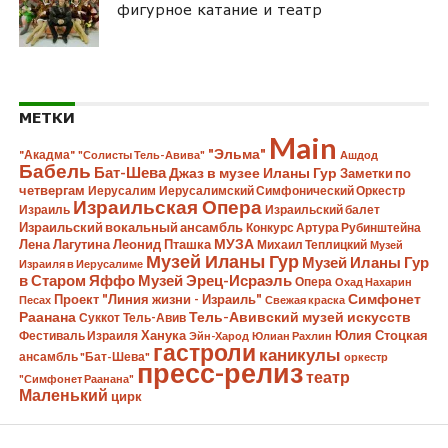
фигурное катание и театр
МЕТКИ
Main
"Эльма"
"Акадма"
"Солисты Тель-Авива"
Ашдод
Бабель
Бат-Шева
Джаз в музее Иланы Гур
Заметки по
четвергам
Иерусалим
Иерусалимский Симфонический Оркестр
Израильская Опера
Израиль
Израильский балет
Израильский вокальный ансамбль
Конкурс Артура Рубинштейна
Лена Лагутина
Леонид Пташка
МУЗА
Михаил Теплицкий
Музей
Музей Иланы Гур
Музей Иланы Гур
Израиля в Иерусалиме
в Старом Яффо
Музей Эрец-Исраэль
Опера
Охад Нахарин
Симфонет
Проект "Линия жизни - Израиль"
Песах
Свежая краска
Раанана
Тель-Авивский музей искусств
Суккот
Тель-Авив
Ханука
Юлия Стоцкая
Фестиваль Израиля
Эйн-Харод
Юлиан Рахлин
гастроли
каникулы
ансамбль "Бат-Шева"
оркестр
пресс-релиз
театр
"Симфонет Раанана"
Маленький
цирк