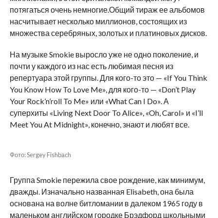
потягаться очень немногие.Общий тираж ее альбомов
насчитывает несколько миллионов, состоящих из
множества серебряных, золотых и платиновых дисков.
На музыке Smokie выросло уже не одно поколение, и
почти у каждого из нас есть любимая песня из
репертуара этой группы. Для кого-то это — «If You Think
You Know How To Love Me», для кого-то — «Don’t Play
Your Rock’n’roll To Me» или «What Can I Do». А
суперхиты «Living Next Door To Alice», «Oh, Carol» и «I’ll
Meet You At Midnight», конечно, знают и любят все.
Фото: Sergey Fishbach
Группа Smokie пережила свое рождение, как минимум,
дважды. Изначально названная Elisabeth, она была
основана на волне битломании в далеком 1965 году в
маленьком английском городке Брэдфорд школьными