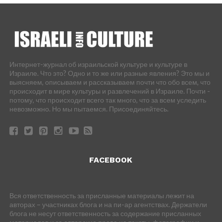
Интернет-журнал об израильской культуре и культуре в
Израиле. Что это? Одно и то же или разные явления? Это мы и
выясняем, описываем и рассказываем почти что обо всем, что
происходит в мире культуры и развлечений в Израиле. Почти -
потому, что происходит всего так много, что за всем уследить
невозможно. Но мы пытаемся. Присоединяйтесь.
FACEBOOK
Вся ответственность за присланные материалы лежит на
авторах – участниках блога и на пи-ар агентствах. Держатели
блога не несут ответственность за содержание присланных