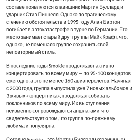
составе появляются клавишник Мартин Буллард и
ударник Стив Пиннелл. Однако по трагическому
стечению обстоятельств в 1995 году Алан Бартон
погибает в автокатастрофе в турне по Германии. Его
место занимает старый друг группы Майк Крафт, что,
однако, не помешало группе сохранить свой
неповторимый стиль.
В последние годы Smokie продолжают активно
концертировать по всему миру — по 95-100 концертов
ежегодно, а это не менее 160 авиаперелетов. Начиная
с 2000 года, группа выпустила уже 7 новых альбомов и
3 живых «концертника», продолжая собирать
поклонников по всему миру. Их выступления
неизменно сопровождаются аншлагами, что
свидетельствует о том, что группа по-прежнему
любима и популярна.
Сегодня Smokie – это Мартин Буллард (клавишные),