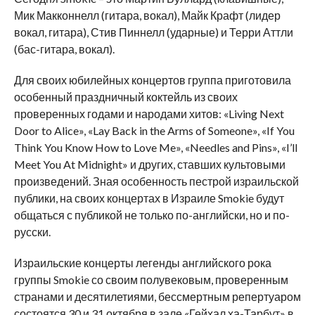
Мик Макконнелл (гитара, вокал), Майк Крафт (лидер
вокал, гитара), Стив Пиннелл (ударные) и Терри Аттли
(бас-гитара, вокал).
Для своих юбилейных концертов группа приготовила
особенный праздничный коктейль из своих
проверенных годами и народами хитов: «Living Next
Door to Alice», «Lay Back in the Arms of Someone», «If You
Think You Know How to Love Me», «Needles and Pins», «I’ll
Meet You At Midnight» и других, ставших культовыми
произведений. Зная особенность пестрой израильской
публики, на своих концертах в Израиле Smokie будут
общаться с публикой не только по-английски, но и по-
русски.
Израильские концерты легенды английского рока
группы Smokie со своим полувековым, проверенным
странами и десятилетиями, бессмертным репертуаром
состоятся 30 и 31 октября в зале «Гейхал ха-Тарбут» в