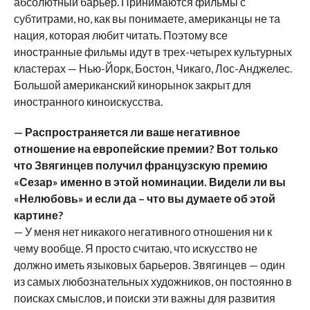
абсолютный барьер. Принимаются фильмы с
субтитрами, но, как вы понимаете, американцы не та
нация, которая любит читать. Поэтому все
иностранные фильмы идут в трех-четырех культурных
кластерах — Нью-Йорк, Бостон, Чикаго, Лос-Анджелес.
Большой американский кинорынок закрыт для
иностранного киноискусства.
— Распространяется ли ваше негативное
отношение на европейские премии? Вот только
что Звягинцев получил французскую премию
«Сезар» именно в этой номинации. Видели ли вы
«Нелюбовь» и если да – что вы думаете об этой
картине?
— У меня нет никакого негативного отношения ни к
чему вообще. Я просто считаю, что искусство не
должно иметь языковых барьеров. Звягинцев — один
из самых любознательных художников, он постоянно в
поисках смыслов, и поиски эти важны для развития