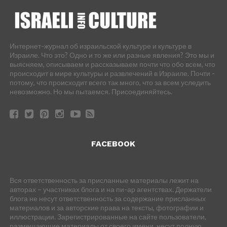
Интернет-журнал об израильской культуре и культуре в
Израиле. Что это? Одно и то же или разные явления? Это мы и
выясняем, описываем и рассказываем почти что обо всем, что
происходит в мире культуры и развлечений в Израиле. Почти -
потому, что происходит всего так много, что за всем уследить
невозможно. Но мы пытаемся. Присоединяйтесь.
FACEBOOK
Вся ответственность за присланные материалы лежит на
авторах – участниках блога и на пи-ар агентствах. Держатели
блога не несут ответственность за содержание присланных
материалов и за авторские права на тексты, фотографии и
иллюстрации. Зарегистрированные на сайте пользователи,
размещающие материалы от своего имени, несут полную