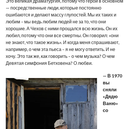
Это великая драматургия, потому что герои в основном
— посредственные люди, которые постоянно
ошибаются и делают массу глупостей. Мы их таких и
любим – мы ведь любим людей не за то, что они
хорошие. А Чехов с ними прощался всю жизнь. Он их
любил, потому что они все смертны. Он говорил: «они
не знают, что такое жизнь». И когда меня спрашивают,
например, о чем эта пьеса – я не могу ответить. И не
хочу. Это так же, как говорить – о чем музыка? О чем
Девятая симфония Бетховена? О любви.
— В 1970
вы
сняли
«Дядю
Ваню»
со