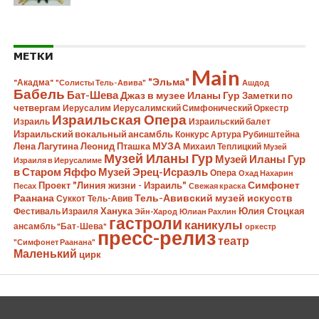
МЕТКИ
Main
"Эльма"
"Акадма"
"Солисты Тель-Авива"
Ашдод
Бабель
Бат-Шева
Джаз в музее Иланы Гур
Заметки по
четвергам
Иерусалим
Иерусалимский Симфонический Оркестр
Израильская Опера
Израиль
Израильский балет
Израильский вокальный ансамбль
Конкурс Артура Рубинштейна
Лена Лагутина
Леонид Пташка
МУЗА
Михаил Теплицкий
Музей
Музей Иланы Гур
Музей Иланы Гур
Израиля в Иерусалиме
в Старом Яффо
Музей Эрец-Исраэль
Опера
Охад Нахарин
Симфонет
Проект "Линия жизни - Израиль"
Песах
Свежая краска
Раанана
Тель-Авивский музей искусств
Суккот
Тель-Авив
Ханука
Юлия Стоцкая
Фестиваль Израиля
Эйн-Харод
Юлиан Рахлин
гастроли
каникулы
ансамбль "Бат-Шева"
оркестр
пресс-релиз
театр
"Симфонет Раанана"
Маленький
цирк