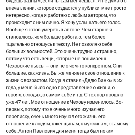
будешь разным, если ты сам меняешься. Я не думаю о
впечатлении, которое создастся у публики, мне просто
интересно, когда я работаю с любым автором, что
происходит с ним лично. Я хочу услышать его голос.
Вообще я готов умереть в авторе. Чем старше я
становлюсь, чем больше работаю, тем более
тщательно отношусь к тексту. Не позволяю себе
больших вольностей. Это очень трудно и страшно,
потому что есть вещи, которые не понимаешь.
Чеховские пьесы — они не о чем-то конкретном. Они
большие, как жизнь. Вы же меняете свое отношение к
жизни с возрастом. Когда я ставил «Дядю Ваню» в 33
года, у меня было одно представление о жизни, о
героях, о людях, о самом себе и т.д. С тех пор прошло
уже 47 лет. Мое отношение к Чехову изменилось. Во-
первых, потому что я очень много изучал его
переписку, очень много изучал его жизнь, его
отношение к людям, к женщинам, к мужчинам, к самому
себе. Антон Павлович для меня тогда был неким