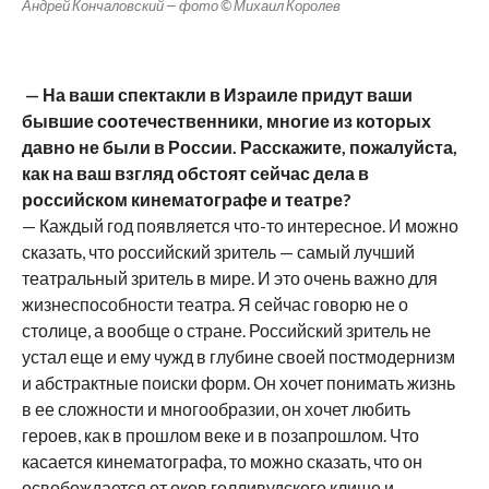
Андрей Кончаловский — фото © Михаил Королев
— На ваши спектакли в Израиле придут ваши
бывшие соотечественники, многие из которых
давно не были в России. Расскажите, пожалуйста,
как на ваш взгляд обстоят сейчас дела в
российском кинематографе и театре?
— Каждый год появляется что-то интересное. И можно
сказать, что российский зритель — самый лучший
театральный зритель в мире. И это очень важно для
жизнеспособности театра. Я сейчас говорю не о
столице, а вообще о стране. Российский зритель не
устал еще и ему чужд в глубине своей постмодернизм
и абстрактные поиски форм. Он хочет понимать жизнь
в ее сложности и многообразии, он хочет любить
героев, как в прошлом веке и в позапрошлом. Что
касается кинематографа, то можно сказать, что он
освобождается от оков голливудского клише и