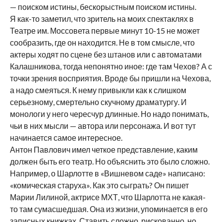
— поиском истины, бескорыстным поиском истины.
Я как-то заметил, что зритель на моих спектаклях в
Театре им. Моссовета первые минут 10-15 не может
сообразить, где он находится. Не в том смысле, что
актеры ходят по сцене без штанов или с автоматами
Калашникова, тогда непонятно иное: где там Чехов? А с
точки зрения восприятия. Вроде бы пришли на Чехова,
а надо смеяться. К нему привыкли как к слишком
серьезному, смертельно скучному драматургу. И
монологи у него чересчур длинные. Но надо понимать,
чьи в них мысли — автора или персонажа. И вот тут
начинается самое интересное.
Антон Павлович имел четкое представление, каким
должен быть его театр. Но объяснить это было сложно.
Например, о Шарлотте в «Вишневом саде» написано:
«комическая старуха». Как это сыграть? Он пишет
Марии Лилиной, актрисе МХТ, что Шарлотта не какая-
то там сумасшедшая. Она из жизни, упоминается в его
записных книжках. Ставить сложно, рискованно, но