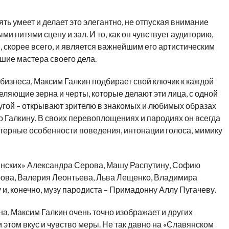
ть умеет и делает это элегантно, не отпуская внимание
и нитями сцену и зал. И то, как он чувствует аудиторию,
 скорее всего, и является важнейшим его артистическим
шие мастера своего дела.
бизнеса, Максим Галкин подбирает свой ключик к каждой
ляющие зерна и черты, которые делают эти лица, с одной
угой – открывают зрителю в знакомых и любимых образах
о Галкину. В своих перевоплощениях и пародиях он всегда
ктерные особенности поведения, интонации голоса, мимику
инских» Александра Серова, Машу Распутину, Софию
рова, Валерия Леонтьева, Льва Лещенко, Владимира
и, конечно, музу пародиста – Примадонну Аллу Пугачеву.
, Максим Галкин очень точно изображает и других
 этом вкус и чувство меры. Не так давно на «Славянском