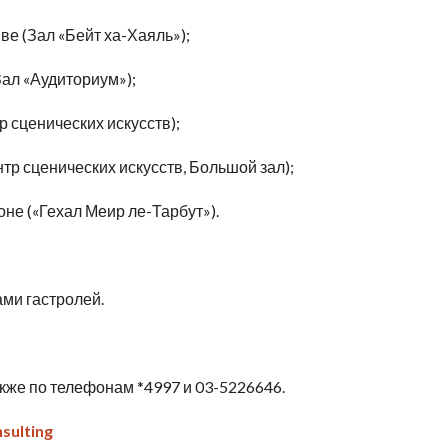
иве (Зал «Бейт ха-Хаяль»);
(Зал «Аудиториум»);
тр сценических искусств);
ентр сценических искусств, Большой зал);
ионе («Гехал Меир ле-Тарбут»).
ми гастролей.
также по телефонам *4997 и 03-5226646.
sulting