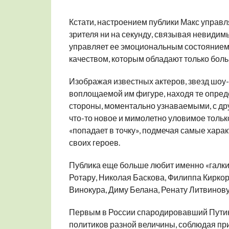
Кстати, настроением публики Макс управля
зрителя ни на секунду, связывая невидимым
управляет ее эмоциональным состоянием,
качеством, которым обладают только боль
Изображая известных актеров, звезд шоу-
воплощаемой им фигуре, находя те опреде
стороны, моментально узнаваемыми, с др
что-то новое и мимолетно уловимое тольк
«попадает в точку», подмечая самые хара
своих героев.
Публика еще больше любит именно «галк
Ротару, Николая Баскова, Филиппа Кирко
Винокура, Диму Белана, Ренату Литвинову 
Первым в России спародировавший Путина
политиков разной величины, соблюдая при