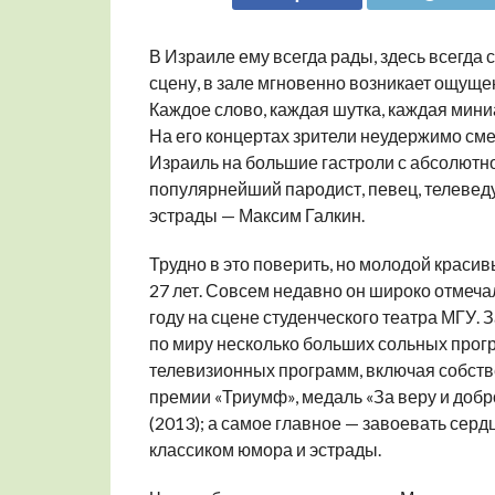
В Израиле ему всегда рады, здесь всегда 
сцену, в зале мгновенно возникает ощуще
Каждое слово, каждая шутка, каждая мини
На его концертах зрители неудержимо см
Израиль на большие гастроли с абсолютн
популярнейший пародист, певец, телевед
эстрады — Максим Галкин.
Трудно в это поверить, но молодой краси
27 лет. Совсем недавно он широко отмеча
году на сцене студенческого театра МГУ. З
по миру несколько больших сольных прог
телевизионных программ, включая собств
премии «Триумф», медаль «За веру и добро
(2013); а самое главное — завоевать сер
классиком юмора и эстрады.