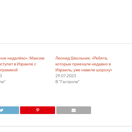
ное недалёко»: Максим
Леонид Школьник: «Ребята,
ступит в Израиле с
которые приехали недавно в
ограммой
Израиль, уже навели шороху»
23
29.07.2023
ли"
В "Гастроли"