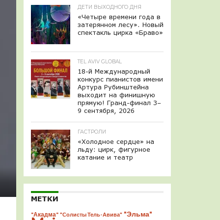
ДЕТИ ВЫХОДНОГО ДНЯ
«Четыре времени года в
затерянном лесу». Новый
спектакль цирка «Браво»
TEL AVIV GLOBAL
18-й Международный
конкурс пианистов имени
Артура Рубинштейна
выходит на финишную
прямую! Гранд-финал 3–
9 сентября, 2026
ГАСТРОЛИ
«Холодное сердце» на
льду: цирк, фигурное
катание и театр
МЕТКИ
"Эльма"
"Акадма"
"Солисты Тель-Авива"