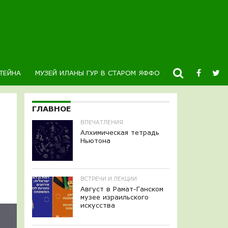
ТЕЙНА
МУЗЕЙ ИЛАНЫ ГУР В СТАРОМ ЯФФО
НОВОСТИ
К
ГЛАВНОЕ
ВПЕЧАТЛЕНИЯ
Алхимическая тетрадь
Ньютона
ВСТРЕЧИ И ЛЕКЦИИ
Август в Рамат-Ганском
музее израильского
искусства