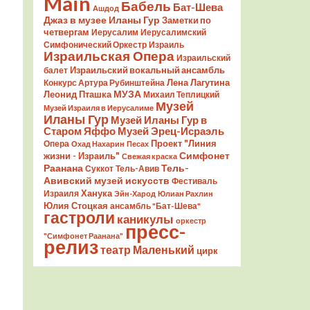
Main
Бабель
Бат-Шева
Ашдод
Джаз в музее Иланы Гур
Заметки по
четвергам
Иерусалим
Иерусалимский
Симфонический Оркестр
Израиль
Израильская Опера
Израильский
Израильский вокальный ансамбль
балет
Лена Лагутина
Конкурс Артура Рубинштейна
Леонид Пташка
МУЗА
Михаил Теплицкий
Музей
Музей Израиля в Иерусалиме
Иланы Гур
Музей Иланы Гур в
Старом Яффо
Музей Эрец-Исраэль
Проект "Линия
Опера
Охад Нахарин
Песах
Симфонет
жизни - Израиль"
Свежая краска
Раанана
Тель-
Суккот
Тель-Авив
Авивский музей искусств
Фестиваль
Ханука
Израиля
Эйн-Харод
Юлиан Рахлин
Юлия Стоцкая
ансамбль "Бат-Шева"
гастроли
каникулы
оркестр
пресс-
"Симфонет Раанана"
релиз
театр Маленький
цирк