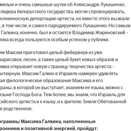
 смелые и очень смешные шутки об Александре Лукашенко,
лидера белорусского государства, могли спровоцировать,
олниеносную депортацию артиста, но вместо этого вызвали
, в том числе, и самого пародируемого Лукашенко. Но самым
Галкина, конечно, был и остается Владимир Жириновский –
тика всегда пользуются особым успехом у публики.
ям Максим приготовил целый фейерверк из уже
рисовок, песен, а также целый букет новых образов и
ма открывает новую страницу творчества артиста –
антюрную. Максим Галкин в Израиле намерен удивлять
ывая филологическое образование Максима и его
аны, в которой он выступает, знанием ее языка, можно с
языке Господа Бога. Тем более, мы знаем, что Израиль для
ийского артиста и к языку, и к зрителю Земли Обетованной
же родственное.
ограммы Максима Галкина, наполненные
оением и позитивной энергией, пройдут: