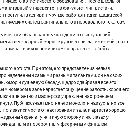
т никакого артистического образования. После школы он
уманитарный университет на факультет лингвистики,
 он поступил в аспирантуру, где работал над кандидатской
стических систем оригинального и переводного текстов».
емическим образованием: на одном из выступлений
метил легендарный Борис Брунов и пригласил в свой Театр
 Галкина своим «преемником» и брал его с собой в
ьшого артиста. При этом, его представления нельзя
едро наделенный самыми разными талантами, он на своих
ни, юмор и душевную беседу, щедро сдабривая все это
вым номером в зале нарастает ощущение радости, хорошего
алкин элегантно и мастерски управляет настроением
инуту. Публика знает многие его монологи наизусть, но все
 что в зависимости от настроения и зала, и артиста хорошо
иданный крен в ту или иную сторону и на глазах у
неожиданным и невероятным фееричным финалом.