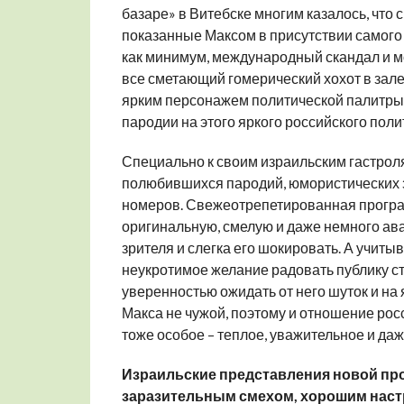
базаре» в Витебске многим казалось, что
показанные Максом в присутствии самого 
как минимум, международный скандал и м
все сметающий гомерический хохот в зале
ярким персонажем политической палитры 
пародии на этого яркого российского поли
Специально к своим израильским гастрол
полюбившихся пародий, юмористических за
номеров. Свежеотрепетированная програм
оригинальную, смелую и даже немного ав
зрителя и слегка его шокировать. А учит
неукротимое желание радовать публику стр
уверенностью ожидать от него шуток и на 
Макса не чужой, поэтому и отношение росс
тоже особое – теплое, уважительное и да
Израильские представления новой пр
заразительным смехом, хорошим настр