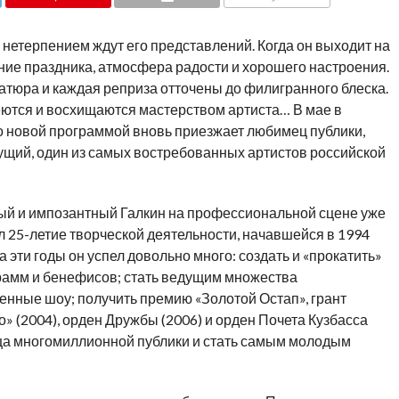
COMMENTS
с нетерпением ждут его представлений. Когда он выходит на
ние праздника, атмосфера радости и хорошего настроения.
атюра и каждая реприза отточены до филигранного блеска.
еются и восхищаются мастерством артиста… В мае в
о новой программой вновь приезжает любимец публики,
ущий, один из самых востребованных артистов российской
вый и импозантный Галкин на профессиональной сцене уже
л 25-летие творческой деятельности, начавшейся в 1994
а эти годы он успел довольно много: создать и «прокатить»
рамм и бенефисов; стать ведущим множества
енные шоу; получить премию «Золотой Остап», грант
» (2004), орден Дружбы (2006) и орден Почета Кузбасса
дца многомиллионной публики и стать самым молодым