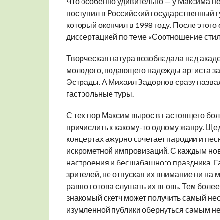
Что особенно удивительно — у Максима не
поступил в Российский государственный г
который окончил в 1998 году. После этого
диссертацией по теме «Соотношение стили
Творческая натура возобладала над акад
молодого, подающего надежды артиста за
Эстрады. А Михаил Задорнов сразу назвал
гастрольные туры.
С тех пор Максим вырос в настоящего бол
причислить к какому-то одному жанру. Щ
концертах ажурно сочетает пародии и пес
искрометной импровизаций. С каждым но
настроения и бесшабашного праздника. Г
зрителей, не отпуская их внимание ни на м
равно готова слушать их вновь. Тем более,
знакомый скетч может получить самый неож
изумленной публики обернуться самым 