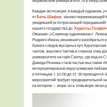
Мормонском университете, то в Иерусали
Каждая экспозиция и каждый художник, у
от
Бель Шафир
, заново переживающей 
увидевшей (и потрясающей передавшей) в
нашего государства до
Хадассы Голдви
Оманим» («Семинар художников
»
) Левиа
Родриго Имаза, решившего разобраться в
бумаге следов мусорных куч. Кураторская
тактом, вкусом и тактом и главное тому 
университете на горе Скопус, где вид на 
Давида Резника стали частью выставки «М
интерпретировали иерусалимские пейзажи 
и пятницам с 10-00 до 15-30 проводятся э
мероприятий требует предварительной за
на котором — море, но в этом море легко 