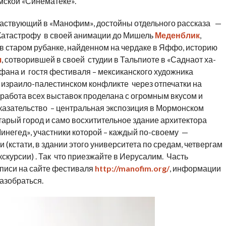
мской «Синематеке».
частвующий в «Манофим», достойны отдельного рассказа —
Катастрофу в своей анимации до Мишель
Меденблик
,
 старом рубанке, найденном на чердаке в Яффо, историю
ч
, сотворившей в своей студии в Тальпиоте в «Саднаот ха-
фана и гостя фестиваля – мексиканского художника
 израило-палестинском конфликте через отпечатки на
 работа всех выставок проделана с огромным вкусом и
доказательство – центральная экспозиция в Мормонском
Старый город и само восхитительное здание архитектора
инегед», участники которой – каждый по-своему —
(кстати, в здании этого университета по средам, четвергам
кскурсии) . Так что приезжайте в Иерусалим. Часть
писи на сайте фестиваля
http://manofim.org/
, информации
разобраться.