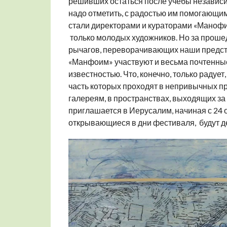
решивших остаться после учебы независи
надо отметить, с радостью им помогающи
стали директорами и кураторами «Маноф
только молодых художников. Но за прошед
рычагов, переворачивающих наши предста
«Манфоим» участвуют и весьма почтенные
известностью. Что, конечно, только радует
часть которых проходят в непривычных 
галереям, в пространствах, выходящих за
приглашается в Иерусалим, начиная с 24 о
открывающиеся в дни фестиваля, будут д