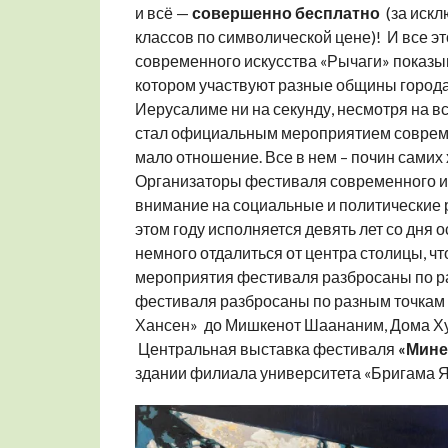
и всё —
совершенно бесплатно
(за искл
классов по символической цене)! И все эт
современного искусства «Рычаги» показыв
котором участвуют разные общины города
Иерусалиме ни на секунду, несмотря на в
стал официальным мероприятием совреме
мало отношение. Все в нем – почин самих
Организаторы фестиваля современного и
внимание на социальные и политические 
этом году исполняется девять лет со дня
немного отдалиться от центра столицы, чт
мероприятия фестиваля разбросаны по р
фестиваля разбросаны по разным точкам г
Хансен» до Мишкенот Шаананим, Дома Ху
Центральная выставка фестиваля
«Мине
здании филиала университета «Бригама Ян