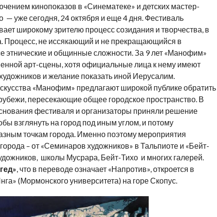
ючением кинопоказов в «Синематеке» и детских мастер-
о — уже сегодня, 24 октября и еще 4 дня. Фестиваль
ает широкому зрителю процесс созидания и творчества, в
. Процесс, не иссякающий и не прекращающийся в
се этнические и общинные сложности. За 9 лет «Манофим»
нной арт-сцены, хотя официальные лица к нему имеют
 художников и желание показать иной Иерусалим.
скусства «Манофим» предлагают широкой публике обратить
рубежи, пересекающие общее городское пространство. В
 основания фестиваля и организаторы приняли решение
обы взглянуть на город под иным углом, и потому
азным точкам города. Именно поэтому мероприятия
орода – от «Семинаров художников» в Тальпиоте и «Бейт-
дожников, школы Мусрара, Бейт-Тихо и многих галерей.
гед»
, что в переводе означает «Напротив», откроется в
га» (Мормонского университета) на горе Скопус.