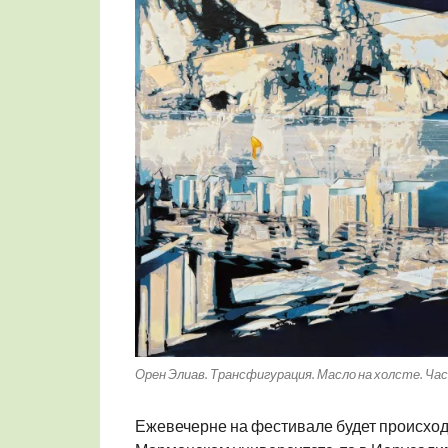
Орен Элиав. Трансфигурация. Масло на холсте. Ча
Ежевечерне на фестивале будет происходит