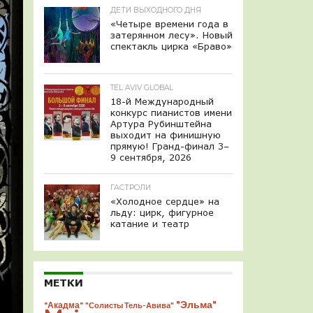
ДЕТИ ВЫХОДНОГО ДНЯ
«Четыре времени года в
затерянном лесу». Новый
спектакль цирка «Браво»
TEL AVIV GLOBAL
18-й Международный
конкурс пианистов имени
Артура Рубинштейна
выходит на финишную
прямую! Гранд-финал 3–
9 сентября, 2026
ГАСТРОЛИ
«Холодное сердце» на
льду: цирк, фигурное
катание и театр
МЕТКИ
"Эльма"
"Акадма"
"Солисты Тель-Авива"