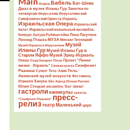
Main
Бабель
Бат-Шева
Ашдод
Джаз в музее Иланы Гур
Заметки по
четвергам
Иерусалим
Иерусалимский
Симфонический Оркестр
Израиль
Израильская Опера
Израильский
Израильский вокальный ансамбль
балет
Лена Лагутина
Конкурс Артура Рубинштейна
Леонид Пташка
МУЗА
Михаил Теплицкий
Музей
Музей Израиля в Иерусалиме
Иланы Гур
Музей Иланы Гур в
Старом Яффо
Музей Эрец-Исраэль
Проект "Линия
Опера
Охад Нахарин
Песах
Симфонет
жизни - Израиль"
Свежая краска
Раанана
Тель-
Суккот
Тель-Авив
Авивский музей искусств
Фестиваль
Ханука
Израиля
Эйн-Харод
Юлиан Рахлин
Юлия Стоцкая
ансамбль "Бат-Шева"
гастроли
каникулы
оркестр
пресс-
"Симфонет Раанана"
релиз
театр Маленький
цирк