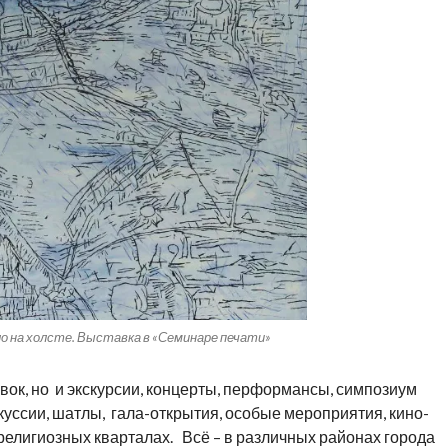
о на холсте. Выставка в «Семинаре печати»
вок, но и экскурсии, концерты, перформансы, симпозиум
куссии, шатлы, гала-открытия, особые мероприятия, кино-
 религиозных кварталах. Всё – в различных районах города