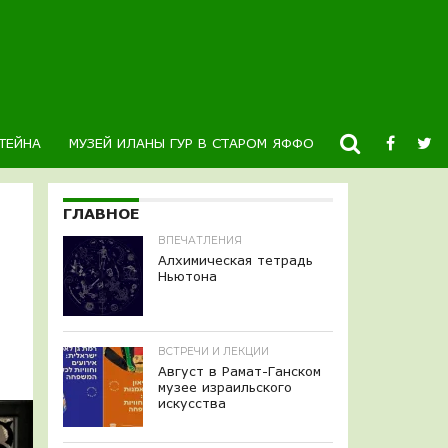
ТЕЙНА
МУЗЕЙ ИЛАНЫ ГУР В СТАРОМ ЯФФО
НОВОСТИ
К
ГЛАВНОЕ
ВПЕЧАТЛЕНИЯ
Алхимическая тетрадь
Ньютона
ВСТРЕЧИ И ЛЕКЦИИ
Август в Рамат-Ганском
музее израильского
искусства