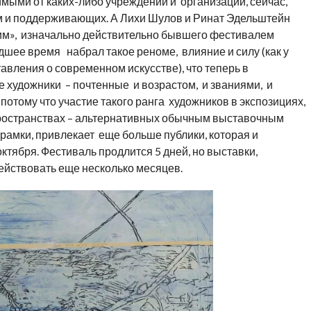
мыми от каких-либо учреждений и организаций, сейчас,
м и поддерживающих. А Лихи Шулов и Ринат Эдельштейн
им», изначально действительно бывшего фестивалем
шее время набрал такое реноме, влияние и силу (как у
вления о современном искусстве), что теперь в
 художники – почтенные и возрастом, и званиями, и
, потому что участие такого ранга художников в экспозициях,
пространствах – альтернативных обычным выставочным
 рамки, привлекает еще больше публики, которая и
ктября. Фестиваль продлится 5 дней, но выставки,
ействовать еще несколько месяцев.