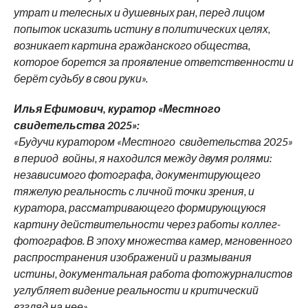
утрат и телесных и душевных ран, перед лицом
попыток исказить истину в политических целях,
возникает картина гражданского общества,
которое борется за проявление ответственности и
берёт судьбу в свои руки».
Илья Ефимович, куратор «Местного
свидетельства 2025»:
«Будучи куратором «Местного свидетельства 2025»
в период войны, я находился между двумя ролями:
независимого фотографа, документирующего
тяжелую реальность с личной точки зрения, и
куратора, рассматривающего формирующуюся
картину действительности через работы коллег-
фотографов. В эпоху множества камер, мгновенного
распространения изображений и размывания
истины, документальная работа фотожурналистов
углубляет видение реальности и критический
взгляд на нее».