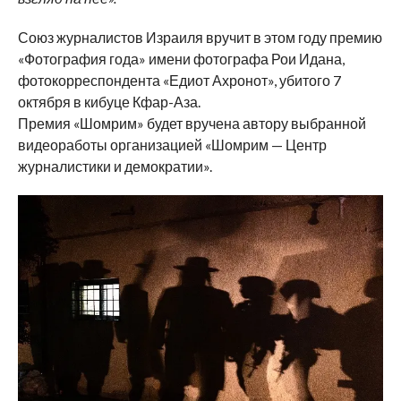
Союз журналистов Израиля вручит в этом году премию
«Фотография года» имени фотографа Рои Идана,
фотокорреспондента «Едиот Ахронот», убитого 7
октября в кибуце Кфар-Аза.
Премия «Шомрим» будет вручена автору выбранной
видеоработы организацией «Шомрим — Центр
журналистики и демократии».