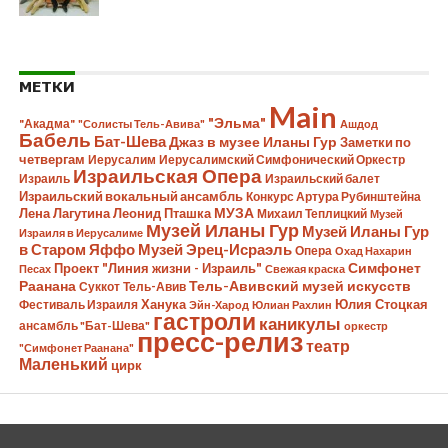
МЕТКИ
Main
"Эльма"
"Акадма"
"Солисты Тель-Авива"
Ашдод
Бабель
Бат-Шева
Джаз в музее Иланы Гур
Заметки по
четвергам
Иерусалим
Иерусалимский Симфонический Оркестр
Израильская Опера
Израиль
Израильский балет
Израильский вокальный ансамбль
Конкурс Артура Рубинштейна
Лена Лагутина
Леонид Пташка
МУЗА
Михаил Теплицкий
Музей
Музей Иланы Гур
Музей Иланы Гур
Израиля в Иерусалиме
в Старом Яффо
Музей Эрец-Исраэль
Опера
Охад Нахарин
Симфонет
Проект "Линия жизни - Израиль"
Песах
Свежая краска
Раанана
Тель-Авивский музей искусств
Суккот
Тель-Авив
Ханука
Юлия Стоцкая
Фестиваль Израиля
Эйн-Харод
Юлиан Рахлин
гастроли
каникулы
ансамбль "Бат-Шева"
оркестр
пресс-релиз
театр
"Симфонет Раанана"
Маленький
цирк