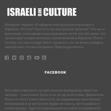
Интернет-журнал об израильской культуре и культуре в
Израиле. Что это? Одно и то же или разные явления? Это мы и
выясняем, описываем и рассказываем почти что обо всем, что
происходит в мире культуры и развлечений в Израиле. Почти -
потому, что происходит всего так много, что за всем уследить
невозможно. Но мы пытаемся. Присоединяйтесь.
FACEBOOK
Вся ответственность за присланные материалы лежит на
авторах – участниках блога и на пи-ар агентствах. Держатели
блога не несут ответственность за содержание присланных
материалов и за авторские права на тексты, фотографии и
иллюстрации. Зарегистрированные на сайте пользователи,