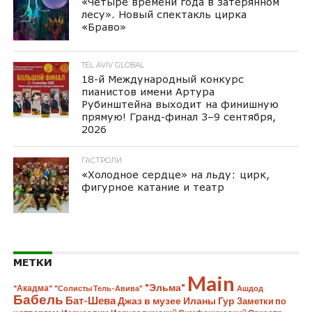
«Четыре времени года в затерянном
лесу». Новый спектакль цирка
«Браво»
TEL AVIV GLOBAL
18-й Международный конкурс
пианистов имени Артура
Рубинштейна выходит на финишную
прямую! Гранд-финал 3–9 сентября,
2026
ГАСТРОЛИ
«Холодное сердце» на льду: цирк,
фигурное катание и театр
МЕТКИ
Main
"Эльма"
"Акадма"
"Солисты Тель-Авива"
Ашдод
Бабель
Бат-Шева
Джаз в музее Иланы Гур
Заметки по