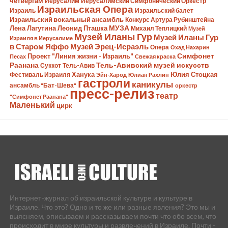
четвергам
Иерусалим
Иерусалимский Симфонический Оркестр
Израильская Опера
Израиль
Израильский балет
Израильский вокальный ансамбль
Конкурс Артура Рубинштейна
Лена Лагутина
Леонид Пташка
МУЗА
Михаил Теплицкий
Музей
Музей Иланы Гур
Музей Иланы Гур
Израиля в Иерусалиме
в Старом Яффо
Музей Эрец-Исраэль
Опера
Охад Нахарин
Симфонет
Проект "Линия жизни - Израиль"
Песах
Свежая краска
Раанана
Тель-Авивский музей искусств
Суккот
Тель-Авив
Ханука
Юлия Стоцкая
Фестиваль Израиля
Эйн-Харод
Юлиан Рахлин
гастроли
каникулы
ансамбль "Бат-Шева"
оркестр
пресс-релиз
театр
"Симфонет Раанана"
Маленький
цирк
Интернет-журнал об израильской культуре и культуре в
Израиле. Что это? Одно и то же или разные явления? Это мы и
выясняем, описываем и рассказываем почти что обо всем, что
происходит в мире культуры и развлечений в Израиле. Почти -