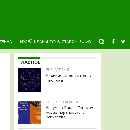
ТЕЙНА
МУЗЕЙ ИЛАНЫ ГУР В СТАРОМ ЯФФО
НОВОСТИ
К
ГЛАВНОЕ
ВПЕЧАТЛЕНИЯ
Алхимическая тетрадь
Ньютона
ВСТРЕЧИ И ЛЕКЦИИ
Август в Рамат-Ганском
музее израильского
искусства