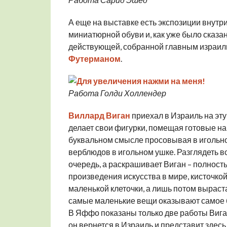
А еще на выставке есть экспозиции внутр
миниатюрной обуви и, как уже было сказа
действующей, собранной главным израил
Футерманом
.
Работа Голди Холлендер
Виллард Виган
приехал в Израиль на эту
делает свои фигурки, помещая готовые н
буквальном смысле просовывая в игольное 
верблюдов в игольном ушке. Разглядеть вс
очередь, а раскрашивает Виган – полност
произведения искусства в мире, кисточкой
маленькой клеточки, а лишь потом выраст
самые маленькие вещи оказывают самое 
В Яффо показаны только две работы Виган
он вернется в Израиль и представит здесь 