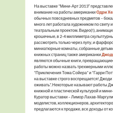
На выставке “Мини-Арт 2013″ представле
внимание на работы американки
Одри Хе
обычных повседневных предметов – бокало
много лет работала художником по свету и
театральным проектом. Видео(!), анимаци
крошечные, в 2-4 миллиметра скульптурн
рассмотреть только через лупу, и фарфор
миниатюрные комнаты, собранные детьми и
книжных страниц также американки
Джод
являются обычные книги, превращающиеся
работы можно назвать трехмерными иллю
“Приключения Тома Сойера” и “Гарри Потте
на выставке строго воспрещается! Джоди 
оживать”. Некоторые называют работы Дж
книжной и пластической культурой и мини
Куратор выставки – Лимор Лахав-Маргулис
моделистов, коллекционеров, архитекторов
предлагаются к продаже, все доходы от к