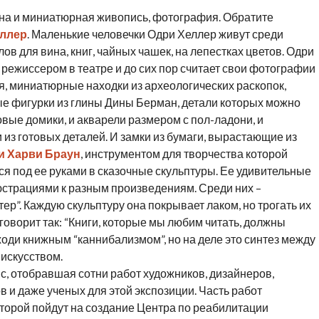
на и миниатюрная живопись, фотография. Обратите
ллер
. Маленькие человечки Одри Хеллер живут среди
в для вина, книг, чайных чашек, на лепестках цветов. Одри
 режиссером в театре и до сих пор считает свои фотографии
я, миниатюрные находки из археологических раскопок,
ые фигурки из глины Дины Берман, детали которых можно
овые домики, и акварели размером с пол-ладони, и
з готовых деталей. И замки из бумаги, вырастающие из
и Харви Браун
, инструментом для творчества которой
 под ее руками в сказочные скульптуры. Ее удивительные
страциями к разным произведениям. Среди них –
р”. Каждую скульптуру она покрывает лаком, но трогать их
говорит так: “Книги, которые мы любим читать, должны
оди книжным “каннибализмом”, но на деле это синтез между
-искусством.
, отобравшая сотни работ художников, дизайнеров,
 и даже ученых для этой экспозиции. Часть работ
оторой пойдут на создание Центра по реабилитации