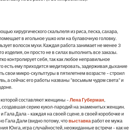
щью хирургического скальпеля из риса, песка, сахара,
 помещает в игольное ушко или на булавочную головку.
зует волосок мухи. Каждая работа занимает не менее 3
о изделия, он просто не в силах выполнить все заказы.
тко контролирует себя, так как любое неправильное
то есть ему приходится медитировать, задерживая дыхание
ть свои микро-скульптуры в пятилетнем возрасте – строил
вь, а сейчас его работы названы “восьмым чудом света” и
ндоне.
о которой составляют женщины –
Лена Губерман
,
, создавшая серию кукол-пародий на знаменитых женщин.
 Гала Дала – каждая на своей сцене, в своей коробочке и
о Гала Дали (видно потому, что
выставка
работ ее мужа
ния Юнга, игра случайностей, неожиданные встречи – как не