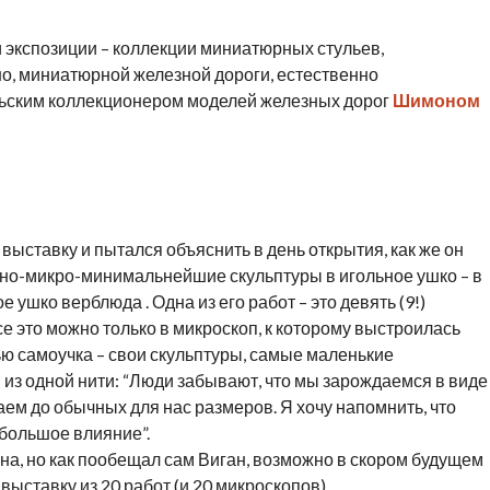
и экспозиции – коллекции миниатюрных стульев,
но, миниатюрной железной дороги, естественно
ьским коллекционером моделей железных дорог
Шимоном
 выставку и пытался объяснить в день открытия, как же он
ано-микро-минимальнейшие скульптуры в игольное ушко – в
ушко верблюда . Одна из его работ – это девять (9!)
е это можно только в микроскоп, к которому выстроилась
ью самоучка – свои скульптуры, самые маленькие
 из одной нити: “Люди забывают, что мы зарождаемся в виде
аем до обычных для нас размеров. Я хочу напомнить, что
большое влияние”.
а, но как пообещал сам Виган, возможно в скором будущем
выставку из 20 работ (и 20 микроскопов).