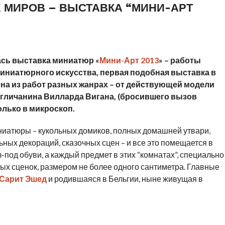
МИРОВ – ВЫСТАВКА “МИНИ-АРТ
сь выставка миниатюр «
Мини-Арт 2013
» – работы
иниатюрного искусства, первая подобная выставка в
ена из работ разных жанрах – от действующей модели
нгличанина Вилларда Вигана, (бросившего вызов
олько в микроскоп.
ниатюры – кукольных домиков, полных домашней утвари,
льных декораций, сказочных сцен – и все это помещается в
под обуви, а каждый предмет в этих “комнатах”, специально
х сценок, размером не более одного сантиметра. Главные
Сарит Эшед
и родившаяся в Бельгии, ныне живущая в