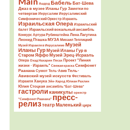
Main
Бабель
Бат-Шева
Ашдод
Джаз в музее Иланы Гур
Заметки по
четвергам
Иерусалим
Иерусалимский
Симфонический Оркестр
Израиль
Израильская Опера
Израильский
Израильский вокальный ансамбль
балет
Лена Лагутина
Конкурс Артура Рубинштейна
Леонид Пташка
МУЗА
Михаил Теплицкий
Музей
Музей Израиля в Иерусалиме
Иланы Гур
Музей Иланы Гур в
Старом Яффо
Музей Эрец-Исраэль
Проект "Линия
Опера
Охад Нахарин
Песах
Симфонет
жизни - Израиль"
Свежая краска
Раанана
Тель-
Суккот
Тель-Авив
Авивский музей искусств
Фестиваль
Ханука
Израиля
Эйн-Харод
Юлиан Рахлин
Юлия Стоцкая
ансамбль "Бат-Шева"
гастроли
каникулы
оркестр
пресс-
"Симфонет Раанана"
релиз
театр Маленький
цирк