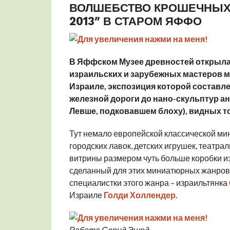
ВОЛШЕБСТВО КРОШЕЧНЫХ 
2013″ В СТАРОМ ЯФФО
В Яффском Музее древностей открыла
израильских и зарубежных мастеров м
Израиле, экспозиция которой составл
железной дороги до нано-скульптур а
Левше, подковавшем блоху), видных т
Тут немало европейской классической ми
городских лавок, детских игрушек, театра
витрины размером чуть больше коробки из-
сделанный для этих миниатюрных жанровы
специалистки этого жанра – израильтянка
Израиле
Голди Холлендер
.
Работа Сарид Эшед