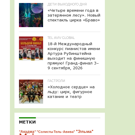
ДЕТИ ВЫХОДНОГО ДНЯ
«Четыре времени года в
затерянном лесу». Новый
спектакль цирка «Браво»
TEL AVIV GLOBAL
18-й Международный
конкурс пианистов имени
Артура Рубинштейна
выходит на финишную
прямую! Гранд-финал 3–
9 сентября, 2026
ГАСТРОЛИ
«Холодное сердце» на
льду: цирк, фигурное
катание и театр
МЕТКИ
"Эльма"
"Акадма"
"Солисты Тель-Авива"