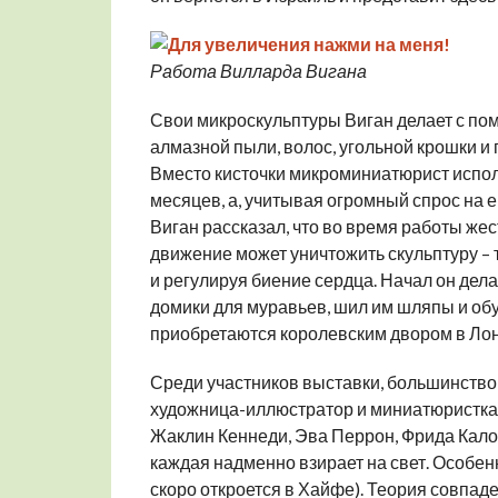
Работа Вилларда Вигана
Свои микроскульптуры Виган делает с помо
алмазной пыли, волос, угольной крошки и
Вместо кисточки микроминиатюрист исполь
месяцев, а, учитывая огромный спрос на ег
Виган рассказал, что во время работы жес
движение может уничтожить скульптуру – 
и регулируя биение сердца. Начал он дела
домики для муравьев, шил им шляпы и обу
приобретаются королевским двором в Ло
Среди участников выставки, большинств
художница-иллюстратор и миниатюристка
Жаклин Кеннеди, Эва Перрон, Фрида Кало и
каждая надменно взирает на свет. Особенн
скоро откроется в Хайфе). Теория совпаде