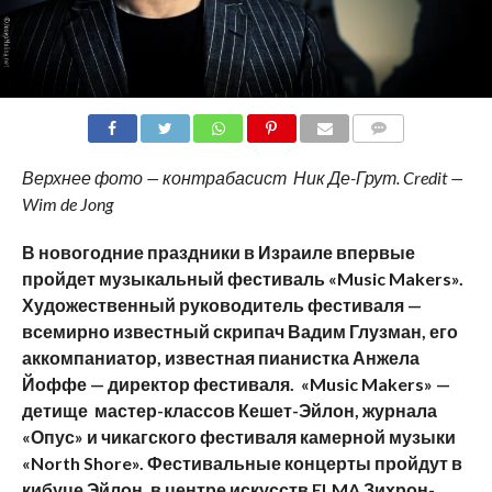
COMMENTS
Верхнее фото — контрабасист Ник Де-Грут. Credit —
Wim de Jong
В новогодние праздники в Израиле впервые
пройдет музыкальный фестиваль «
Music
Makers
».
Художественный руководитель фестиваля —
всемирно известный скрипач Вадим Глузман, его
аккомпаниатор, известная пианистка Анжела
Йоффе — директор фестиваля.
«
Music
Makers
» —
детище мастер-классов Кешет-Эйлон, журнала
«Опус» и чикагского фестиваля камерной музыки
«
North
Shore
». Фестивальные концерты пройдут в
кибуце Эйлон, в центре искусств
ELMA
Зихрон-