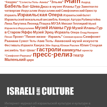
Main
"Эльма"
"Акадма"
"Солисты Тель-Авива"
Ашдод
Бабель
Бат-Шева
Джаз в музее Иланы Гур
Заметки по
четвергам
Иерусалим
Иерусалимский Симфонический Оркестр
Израильская Опера
Израиль
Израильский балет
Израильский вокальный ансамбль
Конкурс Артура Рубинштейна
Лена Лагутина
Леонид Пташка
МУЗА
Михаил Теплицкий
Музей
Музей Иланы Гур
Музей Иланы Гур
Израиля в Иерусалиме
в Старом Яффо
Музей Эрец-Исраэль
Опера
Охад Нахарин
Симфонет
Проект "Линия жизни - Израиль"
Песах
Свежая краска
Раанана
Тель-Авивский музей искусств
Суккот
Тель-Авив
Ханука
Юлия Стоцкая
Фестиваль Израиля
Эйн-Харод
Юлиан Рахлин
гастроли
каникулы
ансамбль "Бат-Шева"
оркестр
пресс-релиз
театр
"Симфонет Раанана"
Маленький
цирк
Интернет-журнал об израильской культуре и культуре в