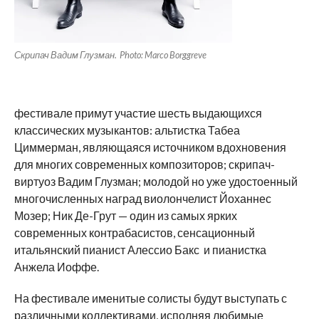
Скрипач Вадим Глузман. Photo: Marco Borggreve
фестивале примут участие шесть выдающихся
классических музыкантов: альтистка Табеа
Циммерман, являющаяся источником вдохновения
для многих современных композиторов; скрипач-
виртуоз Вадим Глузман; молодой но уже удостоенный
многочисленных наград виолончелист Йоханнес
Мозер; Ник Де-Грут — один из самых ярких
современных контрабасистов, сенсационный
итальянский пианист Алессио Бакс и пианистка
Анжела Иоффе.
На фестивале именитые солисты будут выступать с
различными коллективами, исполняя любимые