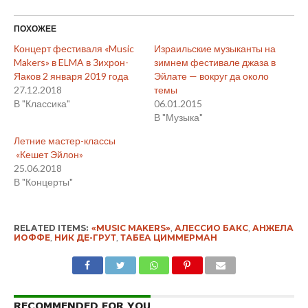
ПОХОЖЕЕ
Концерт фестиваля «Music
Израильские музыканты на
Makers» в ELMA в Зихрон-
зимнем фестивале джаза в
Яаков 2 января 2019 года
Эйлате — вокруг да около
27.12.2018
темы
В "Классика"
06.01.2015
В "Музыка"
Летние мастер-классы
«Кешет Эйлон»
25.06.2018
В "Концерты"
RELATED ITEMS:
«MUSIC MAKERS»
,
АЛЕССИО БАКС
,
АНЖЕЛА
ИОФФЕ
,
НИК ДЕ-ГРУТ
,
ТАБЕА ЦИММЕРМАН
RECOMMENDED FOR YOU